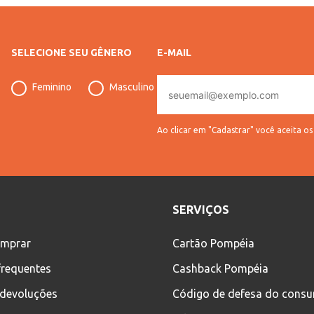
SELECIONE SEU GÊNERO
E-MAIL
E-
Feminino
Masculino
mail
Ao clicar em "Cadastrar" você aceita o
SERVIÇOS
mprar
Cartão Pompéia
frequentes
Cashback Pompéia
 devoluções
Código de defesa do cons