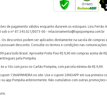
ções de pagamento válidos enquanto durarem os estoques. Lins Ferrão Ar
J sob o nº 87.345.021/0073-00 -
relacionamento@lojaspompeia.com.br
Os descontos podem ser aplicados diretamente na sacola de compras e s
 já possuam desconto. Consulte os termos e condições nas comunicações
 para todo Brasil. Aproveite Frete Fixo R$ 9,90 em compras acima de R$
 entregues pela Pompéia.
 6x a 10x com juros no Cartão Pompéia, com parcela mínima de R$ 9,99.
cupom 15NAPRIMEIRA no site. Use o cupom 20NOAPP em sua primeira com
ite ou app Pompéia anteriormente. Não cumulativo com outras promoções
uno.