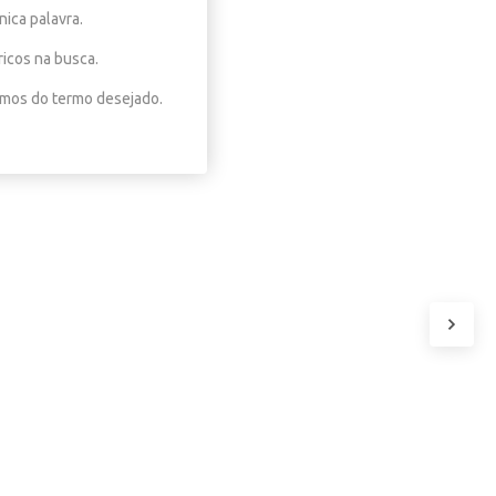
nica palavra.
ricos na busca.
nimos do termo desejado.