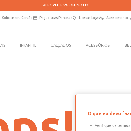
APROVEITE 5% OFF NO PIX
Solicite seu Cartão
Pague suas Parcelas
Nossas Lojas
Atendimento
ANS
INFANTIL
CALÇADOS
ACESSÓRIOS
BE
ps!
O que eu devo faz
Verifique os termos 