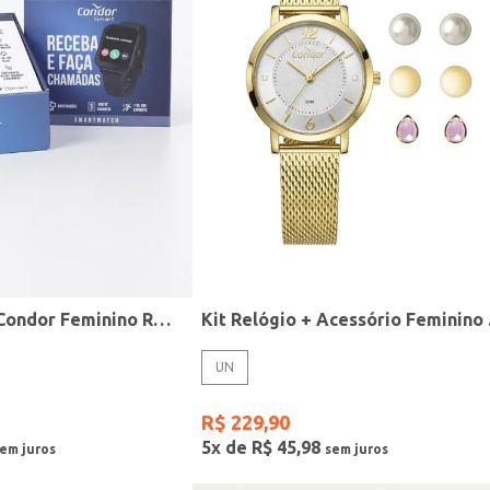
Relógio Smart Condor Feminino ROSE
Kit R
UN
R$
229
,
90
5
x de
R$
45
,
98