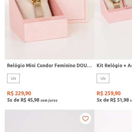
Modelo
Relógio Mini Condor Feminino DOURADO
UN
UN
R$
229
,
90
R$
259
,
90
5
x de
R$
45
,
98
5
x de
R$
51
,
98