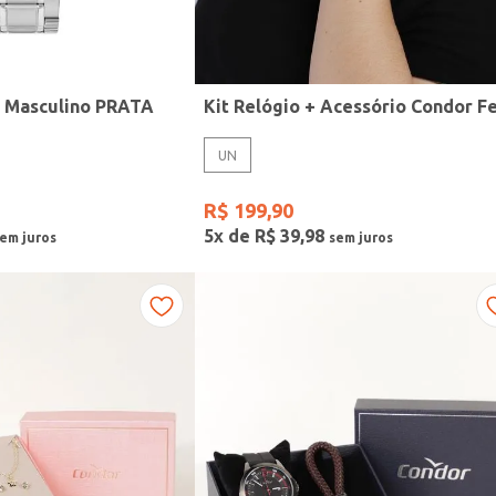
r Masculino PRATA
UN
R$
199
,
90
5
x de
R$
39
,
98