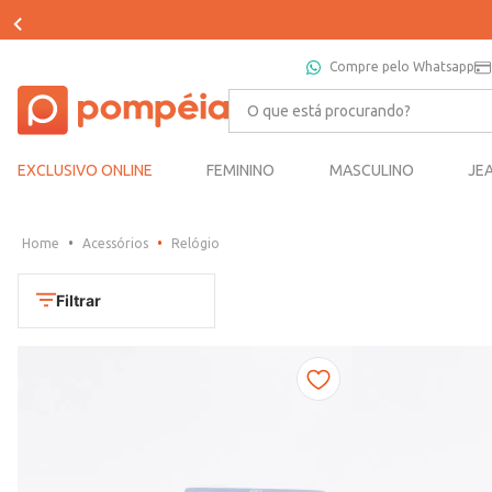
Compre pelo Whatsapp
O que está procurando?
EXCLUSIVO ONLINE
FEMININO
MASCULINO
JE
Acessórios
Relógio
Filtrar
Cores
Chumbo
Marca
Dourado
CONDOR
Marrom
TAMANHO