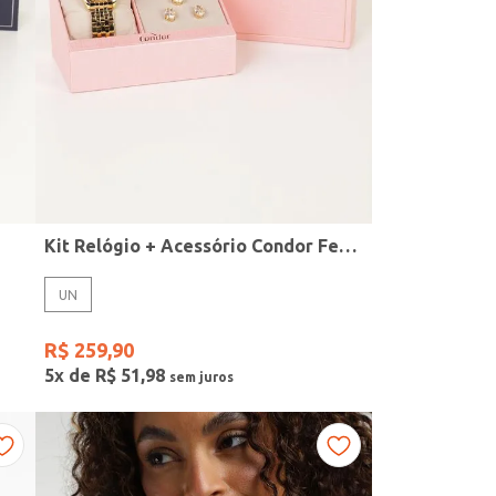
Kit Relógio + Acessório Condor Feminino DOURADO
UN
R$
259
,
90
5
x de
R$
51
,
98