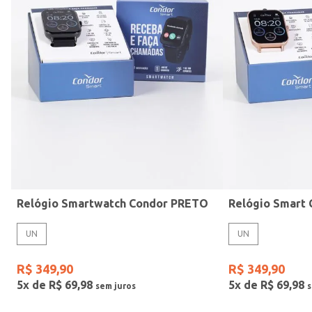
Mormaii
Prata
UN
Casio
Estilo
Preto
Gang
Rose
Vermelho
Relógio Smartwatch Condor PRETO
UN
UN
R$
349
,
90
R$
349
,
90
5
x de
R$
69
,
98
5
x de
R$
69
,
98