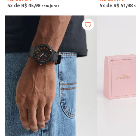
5
x de
R$
45
,
98
5
x de
R$
51
,
98
Vendido Por