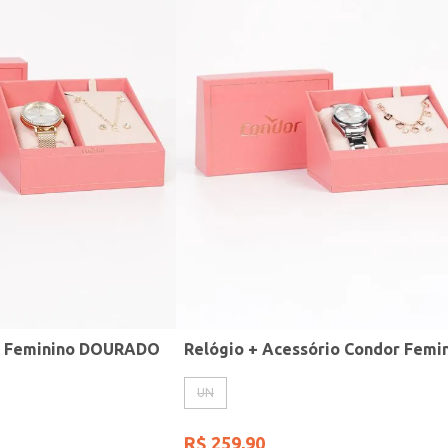
r Feminino DOURADO
UN
R$
259
,
90