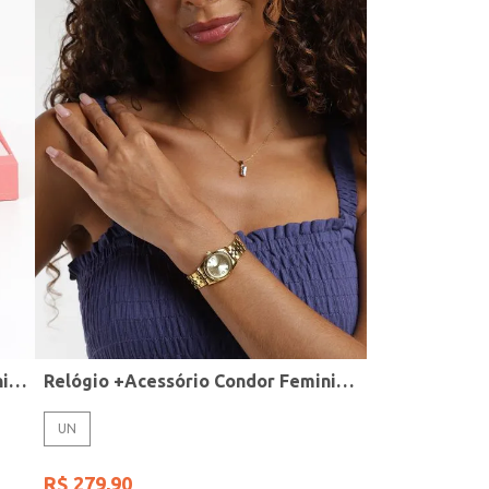
Relógio + Acessório Condor Feminino PRATA
Relógio +Acessório Condor Feminino DOURADO
UN
R$
279
,
90