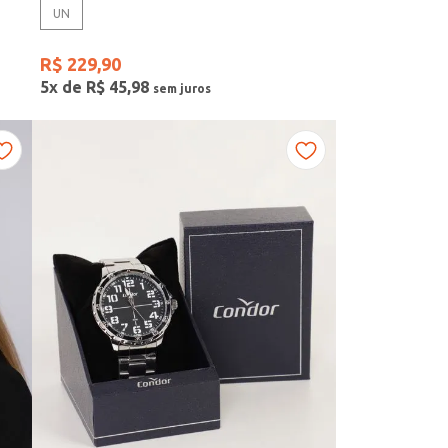
UN
R$
229
,
90
5
x de
R$
45
,
98