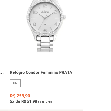
elógio + Acessório Feminino DOURADO
Relógio Condor Feminino PRATA
UN
R$
259
,
90
5
x de
R$
51
,
98