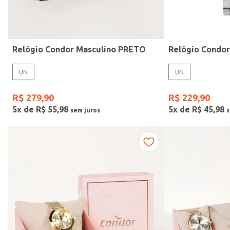
Idade
Relógio Condor Masculino PRETO
Relógio Condo
UN
UN
R$
279
,
90
R$
229
,
90
5
x de
R$
55
,
98
5
x de
R$
45
,
98