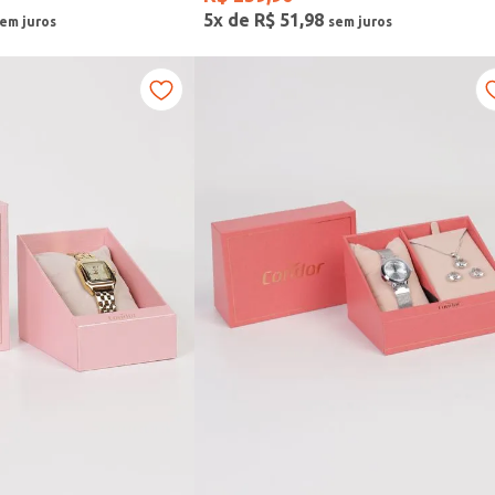
5
x de
R$
51
,
98