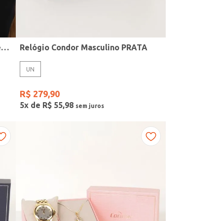
Kit Relógio + Acessório Condor Feminino PRATA
Relógio Condor Masculino PRATA
UN
R$
279
,
90
5
x de
R$
55
,
98