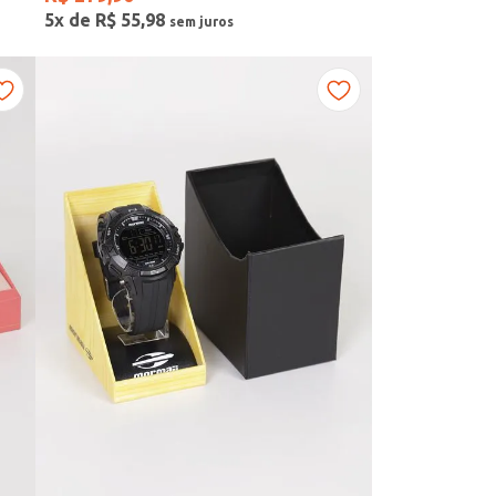
5
x de
R$
55
,
98