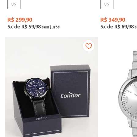
UN
UN
Gênero
R$
299
,
90
R$
349
,
90
5
x de
R$
59
,
98
5
x de
R$
69
,
98