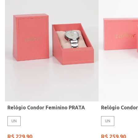
Modelo de Pulseira
Relógio Condor Feminino PRATA
Relógio Condo
UN
UN
R$
229
,
90
R$
259
,
90