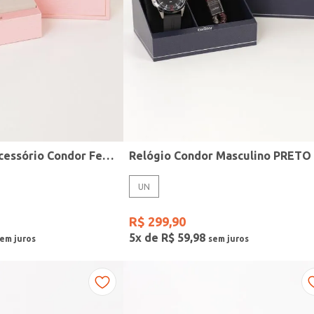
Kit Relógio + Acessório Condor Feminino DOURADO
Relógio Condor Masculino PRETO
UN
R$
299
,
90
5
x de
R$
59
,
98