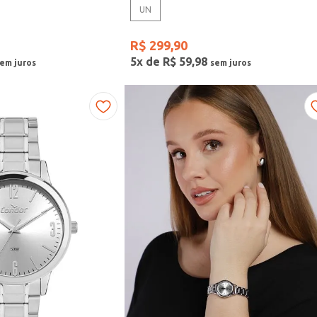
UN
R$
299
,
90
5
x de
R$
59
,
98