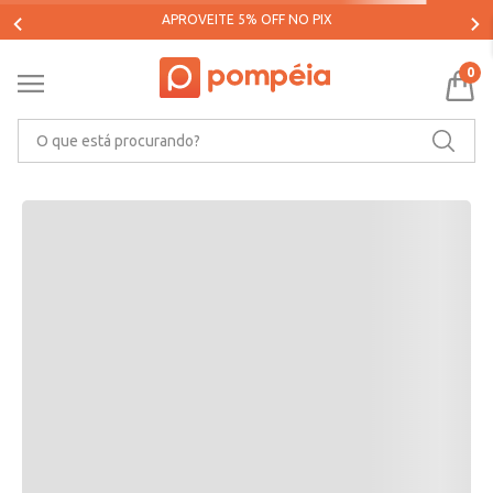
0
O que está procurando?
Oops!
O que eu devo fazer?
Verifique os termos digitados.
Tente utilizar uma única palavra.