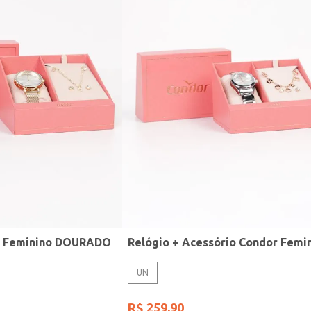
r Feminino DOURADO
UN
R$
259
,
90