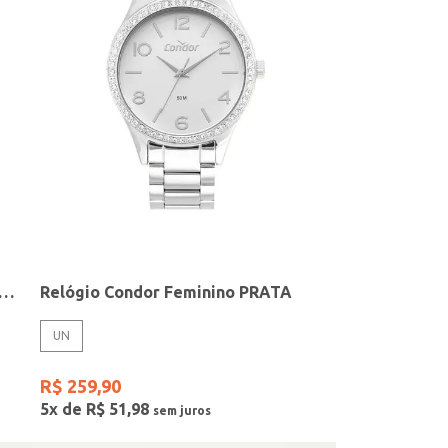
elógio + Acessório Feminino DOURADO
Relógio Condor Feminino PRATA
UN
R$
259
,
90
5
x de
R$
51
,
98