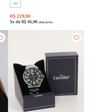
UN
R$
229
,
90
5
x de
R$
45
,
98