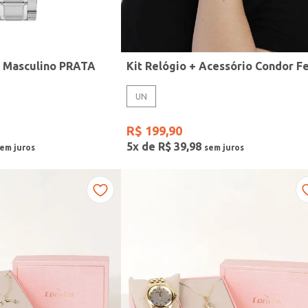
r Masculino PRATA
UN
R$
199
,
90
5
x de
R$
39
,
98