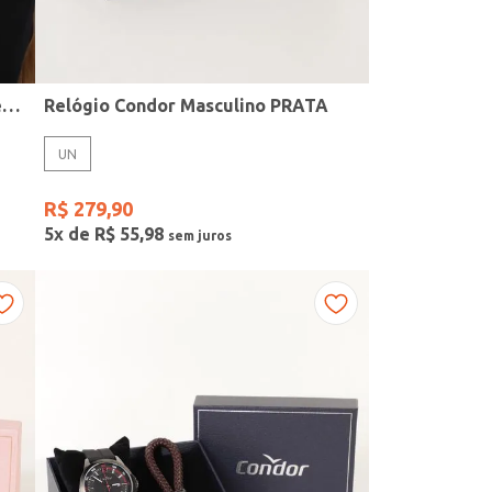
Kit Relógio + Acessório Condor Feminino PRATA
Relógio Condor Masculino PRATA
UN
R$
279
,
90
5
x de
R$
55
,
98