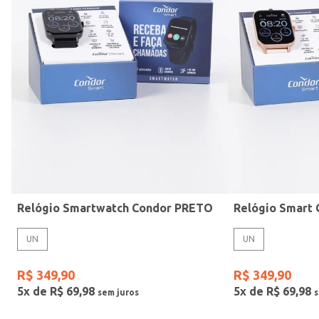
Mormaii
Prata
UN
Casio
Estilo
Preto
Gang
Rose
Vermelho
Relógio Smartwatch Condor PRETO
UN
UN
R$
349
,
90
R$
349
,
90
5
x de
R$
69
,
98
5
x de
R$
69
,
98