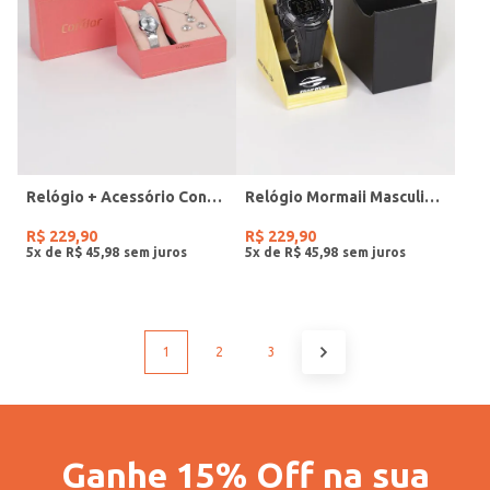
Relógio + Acessório Condor Feminino PRATA
Relógio Mormaii Masculino PRETO
R$
229
,
90
R$
229
,
90
5
x de
R$
45
,
98
5
x de
R$
45
,
98
1
2
3
Ganhe 15% Off na sua