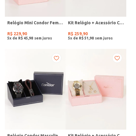
Relógio Mini Condor Feminino DOURADO
Kit Relógio + Acessório Condor Feminino DOURADO
R$
229
,
90
R$
259
,
90
5
x de
R$
45
,
98
5
x de
R$
51
,
98
Relógio Condor Masculino PRETO
Kit Relógio + Acessório Condor Feminino DOURADO