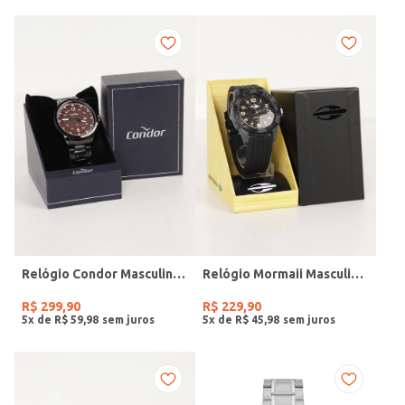
Relógio Condor Masculino PRETO
Relógio Mormaii Masculino PRETO
R$
299
,
90
R$
229
,
90
5
x de
R$
59
,
98
5
x de
R$
45
,
98