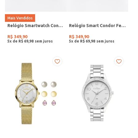
Mais Vendidos
Relógio Smartwatch Condor PRETO
Relógio Smart Condor Feminino ROSE
R$
349
,
90
R$
349
,
90
5
x de
R$
69
,
98
5
x de
R$
69
,
98