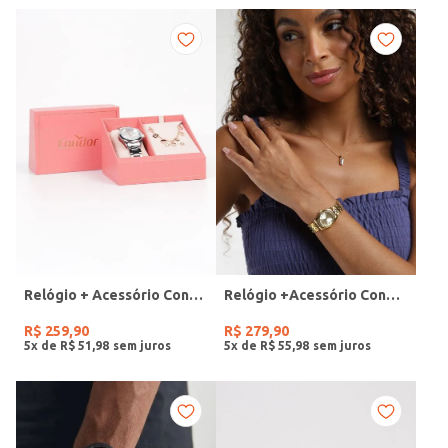
Relógio + Acessório Condor Feminino PRATA
Relógio +Acessório Condor Feminino DOURADO
R$
259
,
90
R$
279
,
90
5
x de
R$
51
,
98
5
x de
R$
55
,
98