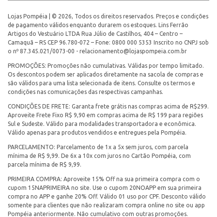
Lojas Pompéia | © 2026, Todos os direitos reservados. Preços e condições
de pagamento válidos enquanto durarem os estoques. Lins Ferrão
Artigos do Vestuário LTDA Rua Júlio de Castilhos, 404 – Centro –
Camaquã – RS CEP 96.780-072 – Fone: 0800 000 5353 Inscrito no CNPJ sob
o nº 87.345.021/0073-00 -
relacionamento@lojaspompeia.com.br
PROMOÇÕES: Promoções não cumulativas. Válidas por tempo limitado.
Os descontos podem ser aplicados diretamente na sacola de compras e
são válidos para uma lista selecionada de itens. Consulte os termos e
condições nas comunicações das respectivas campanhas.
CONDIÇÕES DE FRETE: Garanta frete grátis nas compras acima de R$299.
Aproveite Frete Fixo R$ 9,90 em compras acima de R$ 199 para regiões
Sul e Sudeste. Válido para modalidades transportadora e econômica.
Válido apenas para produtos vendidos e entregues pela Pompéia.
PARCELAMENTO: Parcelamento de 1x a 5x sem juros, com parcela
mínima de R$ 9,99. De 6x a 10x com juros no Cartão Pompéia, com
parcela mínima de R$ 9,99.
PRIMEIRA COMPRA: Aproveite 15% Off na sua primeira compra com o
cupom 15NAPRIMEIRA no site. Use o cupom 20NOAPP em sua primeira
compra no APP e ganhe 20% Off. Válido 01 uso por CPF. Desconto válido
somente para clientes que não realizaram compra online no site ou app
Pompéia anteriormente. Não cumulativo com outras promoções.