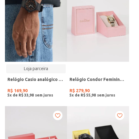
Loja parceira
Relógio Casio analógico MW-240-4BVDF-SC
Relógio Condor Feminino DOURADO
R$
169
,
90
R$
279
,
90
5
x de
R$
33
,
98
5
x de
R$
55
,
98