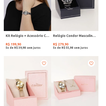
Kit Relógio + Acessório Condor Feminino PRATA
Relógio Condor Masculino PRATA
R$
199
,
90
R$
279
,
90
5
x de
R$
39
,
98
5
x de
R$
55
,
98