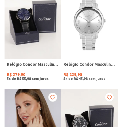
Relógio Condor Masculino PRETO
Relógio Condor Masculino PRATA
R$
279
,
90
R$
229
,
90
5
x de
R$
55
,
98
5
x de
R$
45
,
98