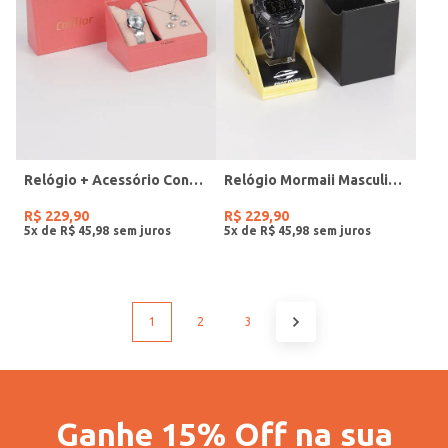
Relógio + Acessório Condor Feminino PRATA
Relógio Mormaii Masculino PRETO
R$
229
,
90
R$
229
,
90
5
x de
R$
45
,
98
5
x de
R$
45
,
98
1
2
3
Ganhe 15% Off na sua