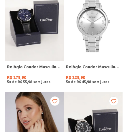
Relógio Condor Masculino PRETO
Relógio Condor Masculino PRATA
R$
279
,
90
R$
229
,
90
5
x de
R$
55
,
98
5
x de
R$
45
,
98