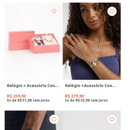
Relógio + Acessório Condor Feminino PRATA
Relógio +Acessório Condor Feminino DOURADO
R$
259
,
90
R$
279
,
90
5
x de
R$
51
,
98
5
x de
R$
55
,
98