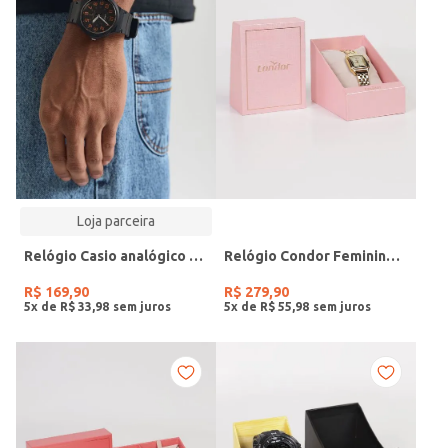
Loja parceira
Relógio Casio analógico MW-240-4BVDF-SC
Relógio Condor Feminino DOURADO
R$
169
,
90
R$
279
,
90
5
x de
R$
33
,
98
5
x de
R$
55
,
98