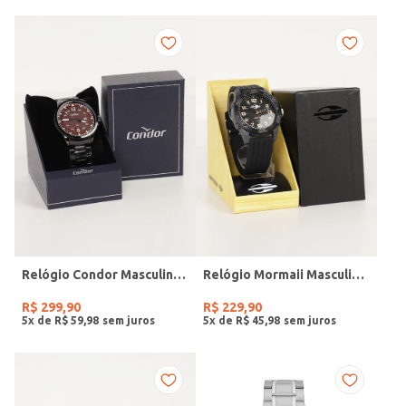
Relógio Condor Masculino PRETO
Relógio Mormaii Masculino PRETO
R$
299
,
90
R$
229
,
90
5
x de
R$
59
,
98
5
x de
R$
45
,
98