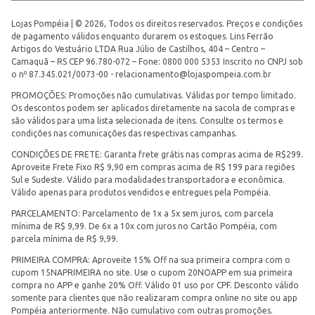
Lojas Pompéia | © 2026, Todos os direitos reservados. Preços e condições
de pagamento válidos enquanto durarem os estoques. Lins Ferrão
Artigos do Vestuário LTDA Rua Júlio de Castilhos, 404 – Centro –
Camaquã – RS CEP 96.780-072 – Fone: 0800 000 5353 Inscrito no CNPJ sob
o nº 87.345.021/0073-00 -
relacionamento@lojaspompeia.com.br
PROMOÇÕES: Promoções não cumulativas. Válidas por tempo limitado.
Os descontos podem ser aplicados diretamente na sacola de compras e
são válidos para uma lista selecionada de itens. Consulte os termos e
condições nas comunicações das respectivas campanhas.
CONDIÇÕES DE FRETE: Garanta frete grátis nas compras acima de R$299.
Aproveite Frete Fixo R$ 9,90 em compras acima de R$ 199 para regiões
Sul e Sudeste. Válido para modalidades transportadora e econômica.
Válido apenas para produtos vendidos e entregues pela Pompéia.
PARCELAMENTO: Parcelamento de 1x a 5x sem juros, com parcela
mínima de R$ 9,99. De 6x a 10x com juros no Cartão Pompéia, com
parcela mínima de R$ 9,99.
PRIMEIRA COMPRA: Aproveite 15% Off na sua primeira compra com o
cupom 15NAPRIMEIRA no site. Use o cupom 20NOAPP em sua primeira
compra no APP e ganhe 20% Off. Válido 01 uso por CPF. Desconto válido
somente para clientes que não realizaram compra online no site ou app
Pompéia anteriormente. Não cumulativo com outras promoções.