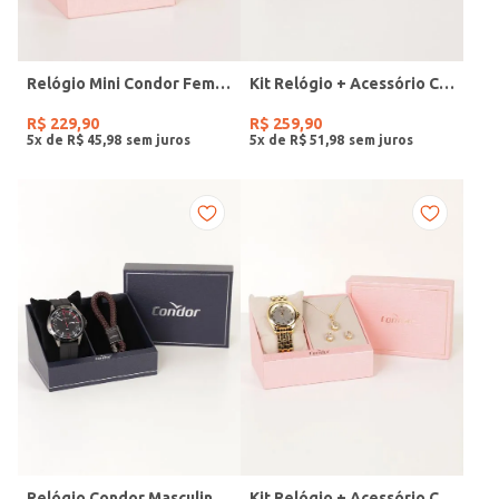
Relógio Mini Condor Feminino DOURADO
Kit Relógio + Acessório Condor Feminino DOURADO
R$
229
,
90
R$
259
,
90
5
x de
R$
45
,
98
5
x de
R$
51
,
98
Relógio Condor Masculino PRETO
Kit Relógio + Acessório Condor Feminino DOURADO