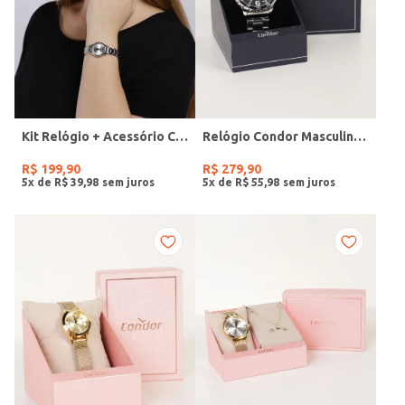
Kit Relógio + Acessório Condor Feminino PRATA
Relógio Condor Masculino PRATA
R$
199
,
90
R$
279
,
90
5
x de
R$
39
,
98
5
x de
R$
55
,
98