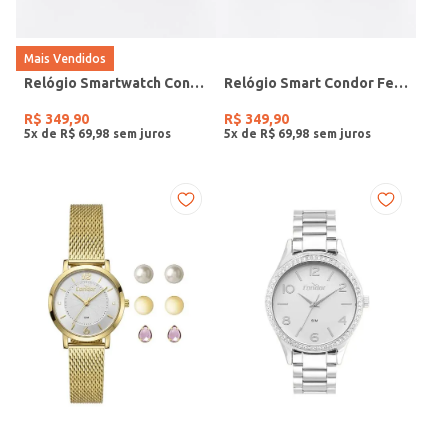
Mais Vendidos
Relógio Smartwatch Condor PRETO
Relógio Smart Condor Feminino ROSE
R$
349
,
90
R$
349
,
90
5
x de
R$
69
,
98
5
x de
R$
69
,
98