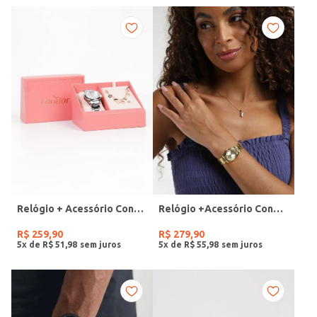
Relógio + Acessório Condor Feminino PRATA
Relógio +Acessório Condor Feminino DOURADO
R$
259
,
90
R$
279
,
90
5
x de
R$
51
,
98
5
x de
R$
55
,
98