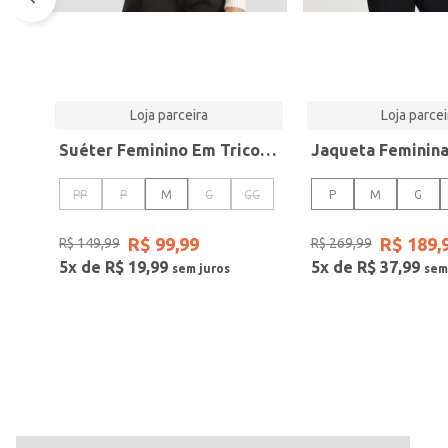
Loja parceira
Loja parcei
Suéter Feminino Em Tricot Listrado Dianna Bege
PP
P
M
G
GG
P
M
G
R$
99
,
99
R$
189
,
R$
149
,
99
R$
269
,
99
5
x de
R$
19
,
99
5
x de
R$
37
,
99