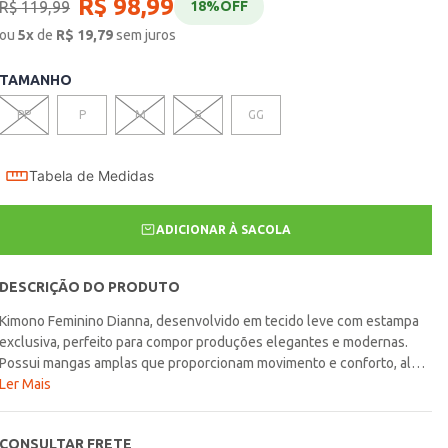
R$
98
,
99
R$
119
,
99
18%
OFF
ou
5
x
de
R$
19,79
sem juros
TAMANHO
PP
P
M
G
GG
Tabela de Medidas
ADICIONAR À SACOLA
DESCRIÇÃO DO PRODUTO
Kimono Feminino Dianna, desenvolvido em tecido leve com estampa
exclusiva, perfeito para compor produções elegantes e modernas.
Possui mangas amplas que proporcionam movimento e conforto, além
de vista frontal pespontada, que valoriza o acabamento e adiciona um
Ler Mais
toque sofisticado ao design. Sua modelagem soltinha garante
caimento fluido e delicado, enquanto o comprimento acima do joelho
CONSULTAR FRETE
torna a peça versátil e ideal para sobrepor diferentes looks com