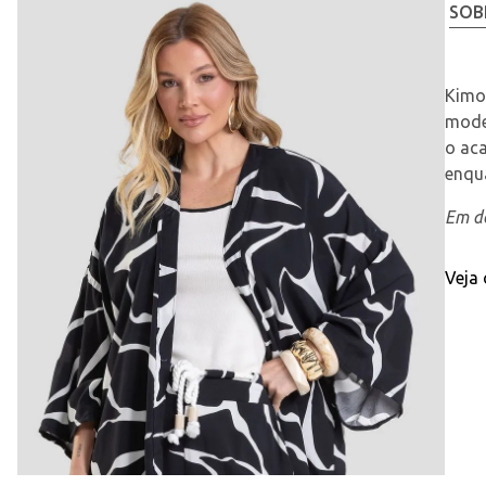
SOB
Kimon
mode
o aca
enqua
Em de
Veja