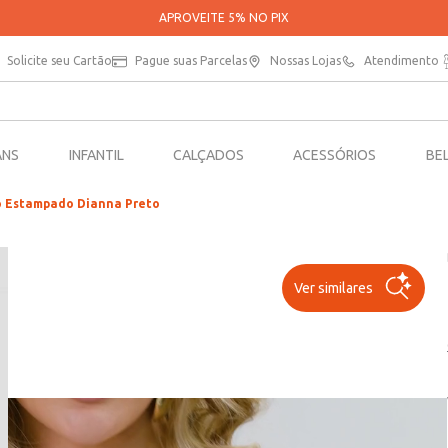
PARCELE SUAS COMPRAS EM ATÉ 5X SEM JUROS*
Solicite seu Cartão
Pague suas Parcelas
Nossas Lojas
Atendimento
ANS
INFANTIL
CALÇADOS
ACESSÓRIOS
BE
o Estampado Dianna Preto
Ver similares