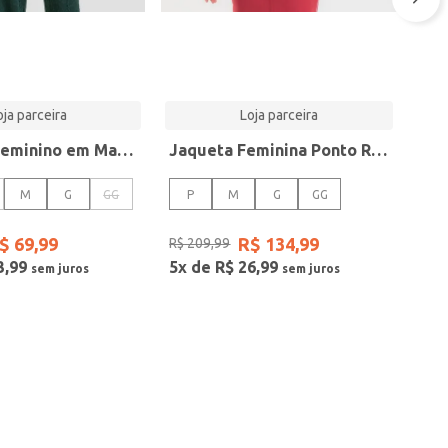
oja parceira
Loja parceira
Cardigan Feminino em Malha Tricot Rustic Dianna Verde
Jaqueta Feminina Ponto Roma Manga Raglan Rovitex Vermelho
M
G
GG
P
M
G
GG
$
69
,
99
R$
134
,
99
R$
209
,
99
3
,
99
5
x de
R$
26
,
99