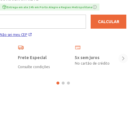
estilo.
Entrega em ate 24h em Porto Alegre e Regiao Metropolitana
CALCULAR
Não sei meu CEP
Frete Especial
5x sem juros
No cartão de crédito
Consulte condições