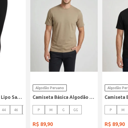
Algodão Peruano
Algodão Pe
Calça Sarja Super Lipo Sawary Feminina Preto
Camiseta Básica Algodão Peruano Elétron Masculina CAQUI
44
46
48
P
M
G
GG
P
M
R$
89
,
90
R$
89
,
90