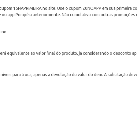
cupom 15NAPRIMEIRA no site. Use o cupom 20NOAPP em sua primeira com
ite ou app Pompéia anteriormente. Não cumulativo com outras promoções
uno.
á equivalente ao valor final do produto, já considerando o desconto ap
veis para troca, apenas a devolução do valor do item. A solicitação deve s