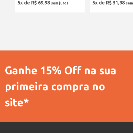
5
x de
R$
69
,
98
5
x de
R$
31
,
98
Ganhe 15% Off na sua
primeira compra no
site*