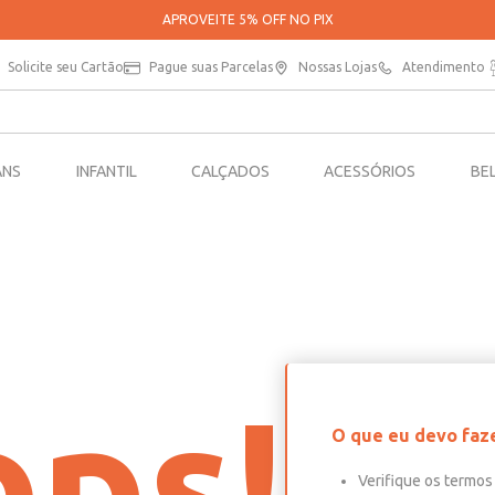
APROVEITE 5% OFF NO PIX
Solicite seu Cartão
Pague suas Parcelas
Nossas Lojas
Atendimento
ANS
INFANTIL
CALÇADOS
ACESSÓRIOS
BE
ps!
O que eu devo faz
Verifique os termos 