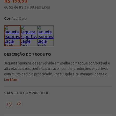
R$
199
,
90
ou
5
x
de
R$
39,98
sem juros
Cor
Azul Claro
DESCRIÇÃO DO PRODUTO
Jaqueta feminina desenvolvida em malha com toque confortável e
alta elasticidade, perfeita para acompanhar produções esportivas
com muito estilo e praticidade. Possui gola alta, mangas longas com
abertura para o polegar e fechamento frontal por zíper com
Ler Mais
detalhe de esconde zíper que garante um visual moderno e
funcional para diferentes atividades da rotina. Conta ainda com
SALVE OU COMPARTILHE
bolsos frontais funcionais com fechamento por zíper,
proporcionando mais segurança e praticidade durante o uso. Uma
peça confortável e versátil, ideal para compor looks esportivos
modernos e cheios de personalidade para treinos e momentos