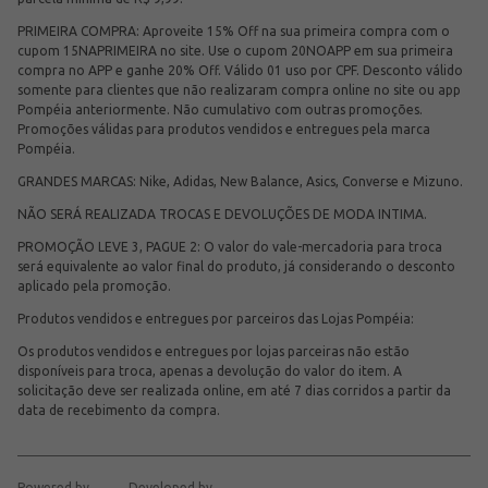
PRIMEIRA COMPRA: Aproveite 15% Off na sua primeira compra com o
cupom 15NAPRIMEIRA no site. Use o cupom 20NOAPP em sua primeira
compra no APP e ganhe 20% Off. Válido 01 uso por CPF. Desconto válido
somente para clientes que não realizaram compra online no site ou app
Pompéia anteriormente. Não cumulativo com outras promoções.
Promoções válidas para produtos vendidos e entregues pela marca
Pompéia.
GRANDES MARCAS: Nike, Adidas, New Balance, Asics, Converse e Mizuno.
NÃO SERÁ REALIZADA TROCAS E DEVOLUÇÕES DE MODA INTIMA.
PROMOÇÃO LEVE 3, PAGUE 2: O valor do vale-mercadoria para troca
será equivalente ao valor final do produto, já considerando o desconto
aplicado pela promoção.
Produtos vendidos e entregues por parceiros das Lojas Pompéia:
Os produtos vendidos e entregues por lojas parceiras não estão
disponíveis para troca, apenas a devolução do valor do item. A
solicitação deve ser realizada online, em até 7 dias corridos a partir da
data de recebimento da compra.
Powered by
Developed by