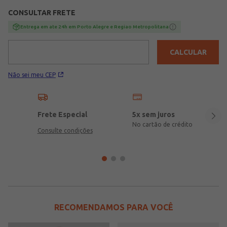
casuais!\n\nTecido: Malha\nComposição: 76% poliamida, 24%
CONSULTAR FRETE
elastano
Entrega em ate 24h em Porto Alegre e Regiao Metropolitana
CALCULAR
Não sei meu CEP
Frete Especial
5x sem juros
No cartão de crédito
Consulte condições
RECOMENDAMOS PARA VOCÊ