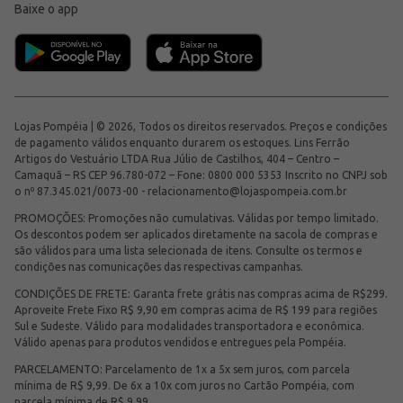
Baixe o app
Lojas Pompéia | © 2026, Todos os direitos reservados. Preços e condições
de pagamento válidos enquanto durarem os estoques. Lins Ferrão
Artigos do Vestuário LTDA Rua Júlio de Castilhos, 404 – Centro –
Camaquã – RS CEP 96.780-072 – Fone: 0800 000 5353 Inscrito no CNPJ sob
o nº 87.345.021/0073-00 -
relacionamento@lojaspompeia.com.br
PROMOÇÕES: Promoções não cumulativas. Válidas por tempo limitado.
Os descontos podem ser aplicados diretamente na sacola de compras e
são válidos para uma lista selecionada de itens. Consulte os termos e
condições nas comunicações das respectivas campanhas.
CONDIÇÕES DE FRETE: Garanta frete grátis nas compras acima de R$299.
Aproveite Frete Fixo R$ 9,90 em compras acima de R$ 199 para regiões
Sul e Sudeste. Válido para modalidades transportadora e econômica.
Válido apenas para produtos vendidos e entregues pela Pompéia.
PARCELAMENTO: Parcelamento de 1x a 5x sem juros, com parcela
mínima de R$ 9,99. De 6x a 10x com juros no Cartão Pompéia, com
parcela mínima de R$ 9,99.