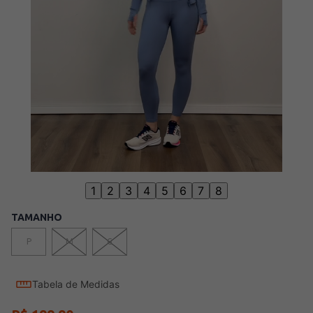
1
2
3
4
5
6
7
8
TAMANHO
P
M
G
Tabela de Medidas