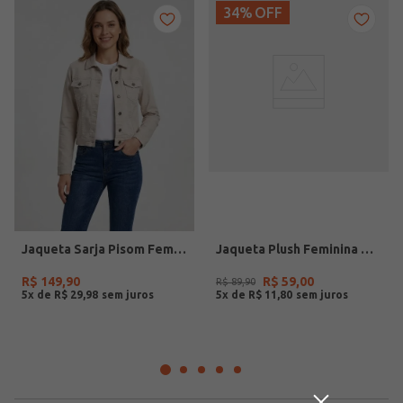
34%
OFF
Jaqueta Sarja Pisom Feminina BEGE
Jaqueta Plush Feminina BORDO
R$
149
,
90
R$
59
,
00
R$
89
,
90
5
x de
R$
29
,
98
5
x de
R$
11
,
80