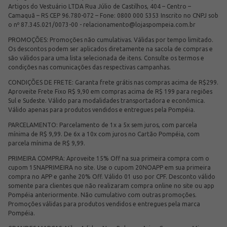
Artigos do Vestuário LTDA Rua Júlio de Castilhos, 404 – Centro –
Camaquã – RS CEP 96.780-072 – Fone: 0800 000 5353 Inscrito no CNPJ sob
o nº 87.345.021/0073-00 -
relacionamento@lojaspompeia.com.br
PROMOÇÕES: Promoções não cumulativas. Válidas por tempo limitado.
Os descontos podem ser aplicados diretamente na sacola de compras e
são válidos para uma lista selecionada de itens. Consulte os termos e
condições nas comunicações das respectivas campanhas.
CONDIÇÕES DE FRETE: Garanta frete grátis nas compras acima de R$299.
Aproveite Frete Fixo R$ 9,90 em compras acima de R$ 199 para regiões
Sul e Sudeste. Válido para modalidades transportadora e econômica.
Válido apenas para produtos vendidos e entregues pela Pompéia.
PARCELAMENTO: Parcelamento de 1x a 5x sem juros, com parcela
mínima de R$ 9,99. De 6x a 10x com juros no Cartão Pompéia, com
parcela mínima de R$ 9,99.
PRIMEIRA COMPRA: Aproveite 15% Off na sua primeira compra com o
cupom 15NAPRIMEIRA no site. Use o cupom 20NOAPP em sua primeira
compra no APP e ganhe 20% Off. Válido 01 uso por CPF. Desconto válido
somente para clientes que não realizaram compra online no site ou app
Pompéia anteriormente. Não cumulativo com outras promoções.
Promoções válidas para produtos vendidos e entregues pela marca
Pompéia.