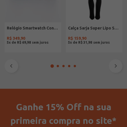
Relógio Smartwatch Condor PRETO
Calça Sarja Super Lipo Sawary Feminina Preto
R$
349
,
90
R$
159
,
90
5
x de
R$
69
,
98
5
x de
R$
31
,
98
Ganhe 15% Off na sua
primeira compra no site*