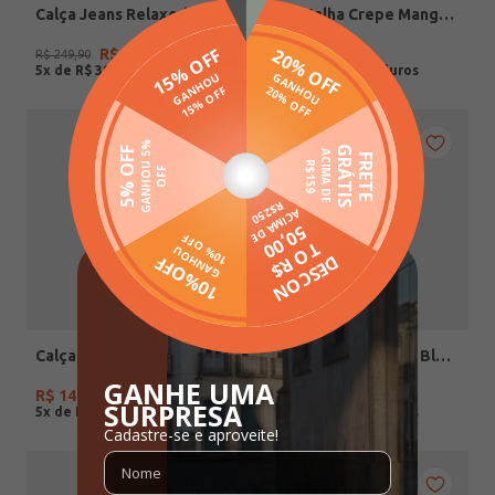
Calça Jeans Relaxed Fit Feminina AZUL
Blusa Malha Crepe Manga 3/4 Autentique Feminina MARROM
R$
199
,
00
R$
119
,
90
R$
249
,
90
5
x de
R$
39
,
80
5
x de
R$
23
,
98
Calça Malha Crepe Autentique Feminina MARROM
Blusão Tricot Mousse Bloco de Cores Feminino CARAMELO/MESCLA/OFF WHITE
R$
149
,
90
R$
99
,
90
5
x de
R$
29
,
98
5
x de
R$
19
,
98