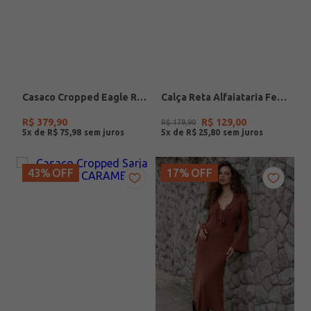
Casaco Cropped Eagle Rock Feminino CAFE
Calça Reta Alfaiataria Feminina CAQUI
R$
379
,
90
R$
129
,
00
R$
179
,
90
5
x de
R$
75
,
98
5
x de
R$
25
,
80
43%
OFF
17%
OFF