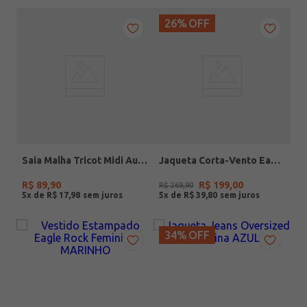
26%
OFF
Saia Malha Tricot Midi Autentique Feminina MARROM
Jaqueta Corta-Vento Eagle Rock Feminino MARINHO
R$
89
,
90
R$
199
,
00
R$
269
,
90
5
x de
R$
17
,
98
5
x de
R$
39
,
80
34%
OFF