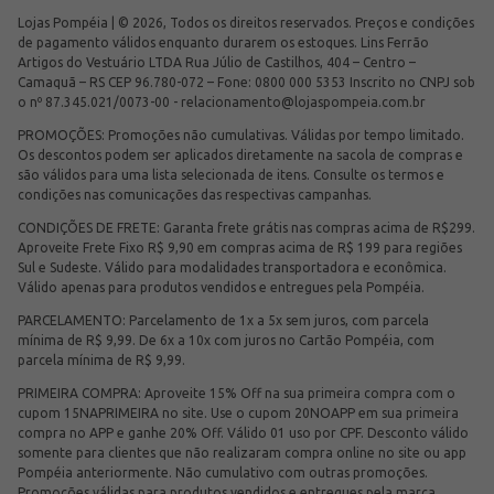
Lojas Pompéia | © 2026, Todos os direitos reservados. Preços e condições
de pagamento válidos enquanto durarem os estoques. Lins Ferrão
Artigos do Vestuário LTDA Rua Júlio de Castilhos, 404 – Centro –
Camaquã – RS CEP 96.780-072 – Fone: 0800 000 5353 Inscrito no CNPJ sob
o nº 87.345.021/0073-00 -
relacionamento@lojaspompeia.com.br
PROMOÇÕES: Promoções não cumulativas. Válidas por tempo limitado.
Os descontos podem ser aplicados diretamente na sacola de compras e
são válidos para uma lista selecionada de itens. Consulte os termos e
condições nas comunicações das respectivas campanhas.
CONDIÇÕES DE FRETE: Garanta frete grátis nas compras acima de R$299.
Aproveite Frete Fixo R$ 9,90 em compras acima de R$ 199 para regiões
Sul e Sudeste. Válido para modalidades transportadora e econômica.
Válido apenas para produtos vendidos e entregues pela Pompéia.
PARCELAMENTO: Parcelamento de 1x a 5x sem juros, com parcela
mínima de R$ 9,99. De 6x a 10x com juros no Cartão Pompéia, com
parcela mínima de R$ 9,99.
PRIMEIRA COMPRA: Aproveite 15% Off na sua primeira compra com o
cupom 15NAPRIMEIRA no site. Use o cupom 20NOAPP em sua primeira
compra no APP e ganhe 20% Off. Válido 01 uso por CPF. Desconto válido
somente para clientes que não realizaram compra online no site ou app
Pompéia anteriormente. Não cumulativo com outras promoções.
Promoções válidas para produtos vendidos e entregues pela marca