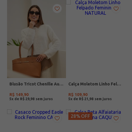
Blusão Tricot Chenille Autentique Feminina OFF WHITE
Calça Moletom Linho Felpado Feminino NATURAL
R$
149
,
90
R$
109
,
90
5
x de
R$
29
,
98
5
x de
R$
21
,
98
28%
OFF