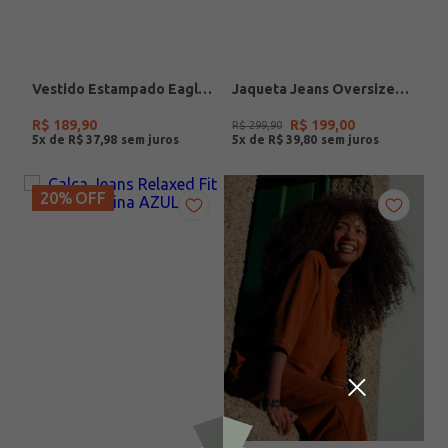
Vestido Estampado Eagle Rock Feminino MARINHO
Jaqueta Jeans Oversized Feminina AZUL
R$
189
,
90
R$
199
,
00
R$
299
,
90
5
x de
R$
37
,
98
5
x de
R$
39
,
80
20%
OFF