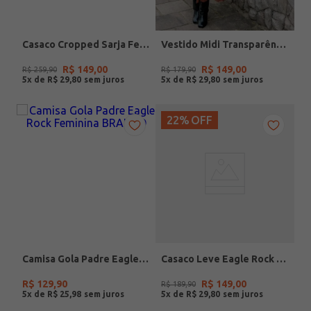
Casaco Cropped Sarja Feminino CARAMELO
Vestido Midi Transparência Autentique Feminino MARROM
R$
149
,
00
R$
149
,
00
R$
259
,
90
R$
179
,
90
5
x de
R$
29
,
80
5
x de
R$
29
,
80
22%
OFF
Camisa Gola Padre Eagle Rock Feminina BRANCO
Casaco Leve Eagle Rock Feminino CAQUI
R$
129
,
90
R$
149
,
00
R$
189
,
90
5
x de
R$
25
,
98
5
x de
R$
29
,
80