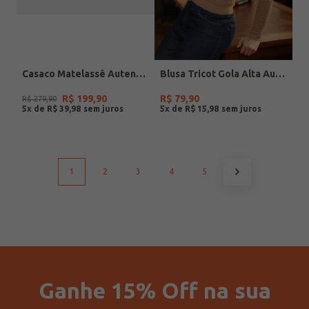
Casaco Matelassê Autentique Feminino MARINHO
Blusa Tricot Gola Alta Autentique Feminina MARROM
R$
199
,
90
R$
79
,
90
R$
279
,
90
5
x de
R$
39
,
98
5
x de
R$
15
,
98
1
2
3
4
5
Ganhe 15% Off na sua