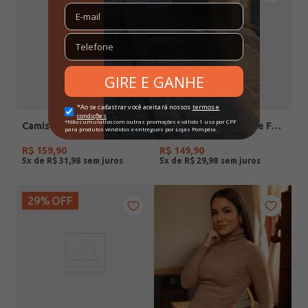
Camisa Listra Lateral Autentique Feminina CINZA
Calça Reta Autentique Feminina CINZA
R$
159
,
90
R$
149
,
90
5
x de
R$
31
,
98
5
x de
R$
29
,
98
29%
OFF