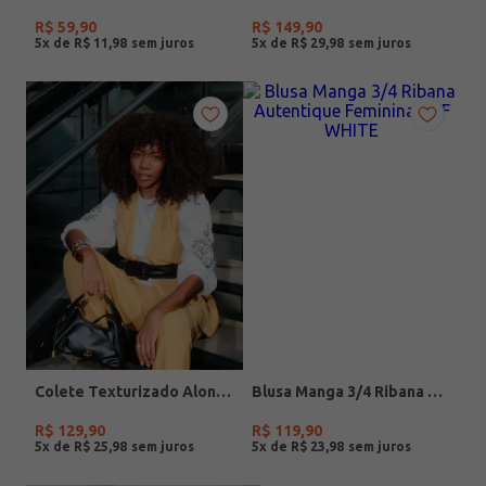
R$
59
,
90
R$
149
,
90
5
x de
R$
11
,
98
5
x de
R$
29
,
98
Colete Texturizado Alongado Feminino AMARELO
Blusa Manga 3/4 Ribana Autentique Feminina OFF WHITE
R$
129
,
90
R$
119
,
90
5
x de
R$
25
,
98
5
x de
R$
23
,
98