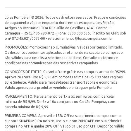
Lojas Pompéia | © 2026, Todos os direitos reservados. Preços e condições
de pagamento válidos enquanto durarem os estoques. Lins Ferrão
Artigos do Vestuário LTDA Rua Júlio de Castilhos, 404 – Centro –
Camaquã – RS CEP 96.780-072 – Fone: 0800 000 5353 Inscrito no CNPJ sob
o nº 87.345.021/0073-00 -
relacionamento@lojaspompeia.com.br
PROMOÇÕES: Promoções não cumulativas. Válidas por tempo limitado.
Os descontos podem ser aplicados diretamente na sacola de compras e
são válidos para uma lista selecionada de itens. Consulte os termos e
condições nas comunicações das respectivas campanhas.
CONDIÇÕES DE FRETE: Garanta frete grátis nas compras acima de R$299.
Aproveite Frete Fixo R$ 9,90 em compras acima de R$ 199 para regiões
Sul e Sudeste. Válido para modalidades transportadora e econômica.
Válido apenas para produtos vendidos e entregues pela Pompéia.
PARCELAMENTO: Parcelamento de 1x a 5x sem juros, com parcela
mínima de R$ 9,99. De 6x a 10x com juros no Cartão Pompéia, com
parcela mínima de R$ 9,99.
PRIMEIRA COMPRA: Aproveite 15% Off na sua primeira compra com o
cupom 15NAPRIMEIRA no site. Use o cupom 20NOAPP em sua primeira
compra no APP e ganhe 20% Off. Válido 01 uso por CPF. Desconto válido