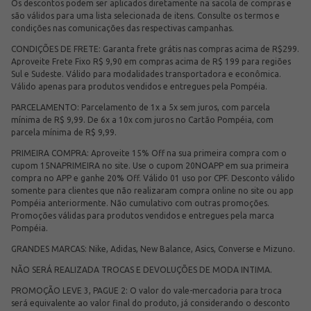
Os descontos podem ser aplicados diretamente na sacola de compras e
são válidos para uma lista selecionada de itens. Consulte os termos e
condições nas comunicações das respectivas campanhas.
CONDIÇÕES DE FRETE: Garanta frete grátis nas compras acima de R$299.
Aproveite Frete Fixo R$ 9,90 em compras acima de R$ 199 para regiões
Sul e Sudeste. Válido para modalidades transportadora e econômica.
Válido apenas para produtos vendidos e entregues pela Pompéia.
PARCELAMENTO: Parcelamento de 1x a 5x sem juros, com parcela
mínima de R$ 9,99. De 6x a 10x com juros no Cartão Pompéia, com
parcela mínima de R$ 9,99.
PRIMEIRA COMPRA: Aproveite 15% Off na sua primeira compra com o
cupom 15NAPRIMEIRA no site. Use o cupom 20NOAPP em sua primeira
compra no APP e ganhe 20% Off. Válido 01 uso por CPF. Desconto válido
somente para clientes que não realizaram compra online no site ou app
Pompéia anteriormente. Não cumulativo com outras promoções.
Promoções válidas para produtos vendidos e entregues pela marca
Pompéia.
GRANDES MARCAS: Nike, Adidas, New Balance, Asics, Converse e Mizuno.
NÃO SERÁ REALIZADA TROCAS E DEVOLUÇÕES DE MODA INTIMA.
PROMOÇÃO LEVE 3, PAGUE 2: O valor do vale-mercadoria para troca
será equivalente ao valor final do produto, já considerando o desconto