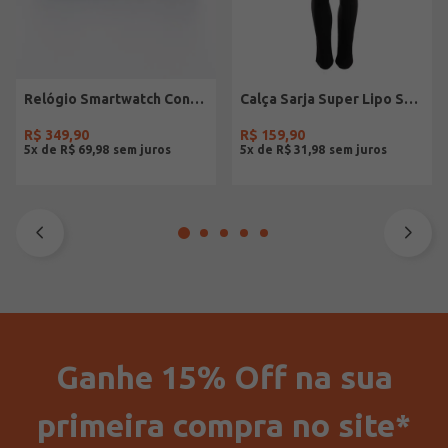
Relógio Smartwatch Condor PRETO
Calça Sarja Super Lipo Sawary Feminina Preto
R$
349
,
90
R$
159
,
90
5
x de
R$
69
,
98
5
x de
R$
31
,
98
Ganhe 15% Off na sua
primeira compra no site*