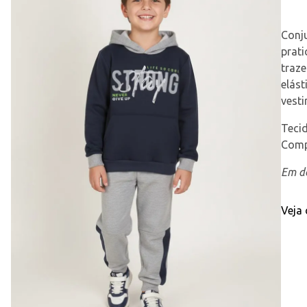
Conju
prati
traze
elást
vesti
Teci
Comp
Em de
Veja