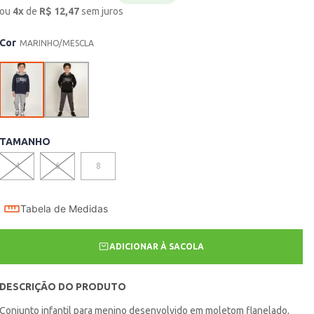
ou
4
x
de
R$
12,47
sem juros
Cor
MARINHO/MESCLA
TAMANHO
4
6
8
Tabela de Medidas
ADICIONAR À SACOLA
DESCRIÇÃO DO PRODUTO
Conjunto infantil para menino desenvolvido em moletom flanelado,