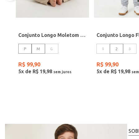
Conjunto Longo Moletom Babado Infantil Para Bebê - BEGE
P
M
G
1
2
3
R$
99
,
90
R$
99
,
90
5
x de
R$
19
,
98
5
x de
R$
19
,
98
SOB