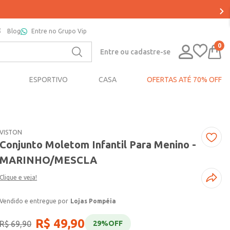
Blog
Entre no Grupo Vip
0
Entre ou cadastre-se
ESPORTIVO
CASA
OFERTAS ATÉ 70% OFF
VISTON
Conjunto Moletom Infantil Para Menino -
MARINHO/MESCLA
Clique e veja!
Lojas Pompéia
R$
49
,
90
R$
69
,
90
29%
OFF