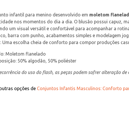
nto infantil para menino desenvolvido em 
moletom flanela
cidade nos momentos do dia a dia. O blusão possui capuz, m
ndo um visual versátil e confortável para acompanhar a roti
ico, barra com punho, acabamentos simples e modelagem jogge
r. Uma escolha cheia de conforto para compor produções casua
do: Moletom flanelado
osição: 50% algodão, 50% poliéster
corrência do uso do flash, as peças podem sofrer alteração de c
 outras opções de
Conjuntos Infantis Masculinos: Conforto pa