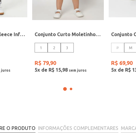
Conjunto Longo Fleece Infantil Para Menino - PRETO
Conjunto Curto Moletinho Infantil Para Menina - ROSA
1
2
3
P
M
R$
79
,
90
R$
69
,
90
5
x de
R$
15
,
98
5
x de
R$
1
RE O PRODUTO
INFORMAÇÕES COMPLEMENTARES
MARC