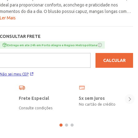
ideal para proporcionar conforto, aconchego e praticidade nos
momentos do dia a dia. O blusão possui capuz, mangas longas com
punho e bolso canguru funcional, trazendo um visual versátil e
Ler Mais
confortável para acompanhar a rotina com liberdade de movimentos.
A calça conta com cós elástico, barra com punho, acabamentos
CONSULTAR FRETE
simples e modelagem jogger, garantindo um ajuste agradável e mais
facilidade ao vestir. Uma escolha cheia de conforto para compor
Entrega em ate 24h em Porto Alegre e Regiao Metropolitana
produções casuais com leveza, praticidade e muito estilo!\n\nTecido:
Moletom flanelado\nComposição: 50% algodão, 50% poliéster
CALCULAR
Não sei meu CEP
Frete Especial
5x sem juros
No cartão de crédito
Consulte condições