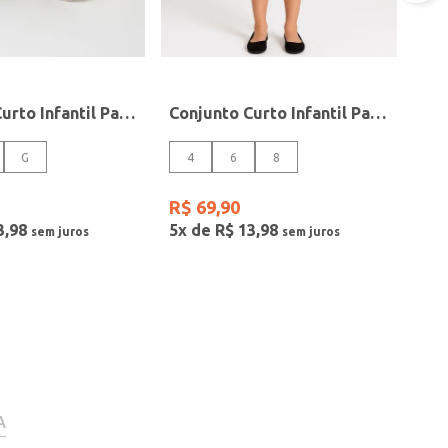
Conjunto Curto Infantil Para Bebê - VERDE
Conjunto Curto Infantil Para Menina - PRETO
G
4
6
8
R$
69
,
90
3
,
98
5
x de
R$
13
,
98
A