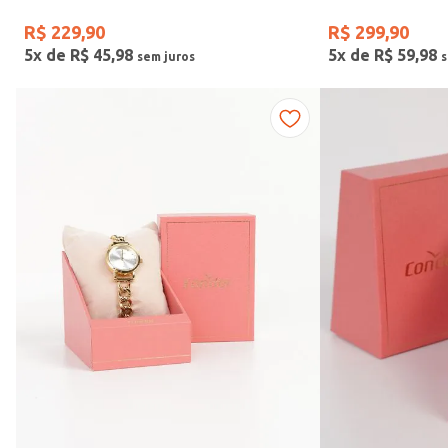
R$
229
,
90
R$
299
,
90
5
x de
R$
45
,
98
5
x de
R$
59
,
98
Faixas de preço
R$ 169,00
–
R$ 390,00