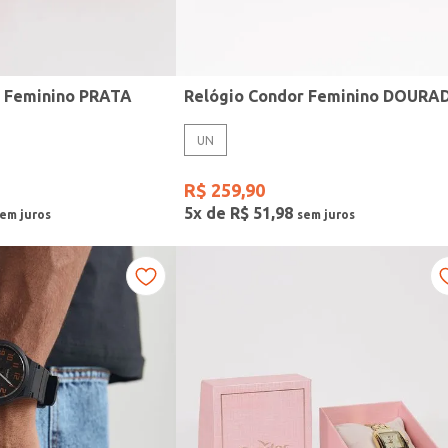
r Feminino PRATA
Relógio Condor Feminino DOURA
UN
R$
259
,
90
5
x de
R$
51
,
98