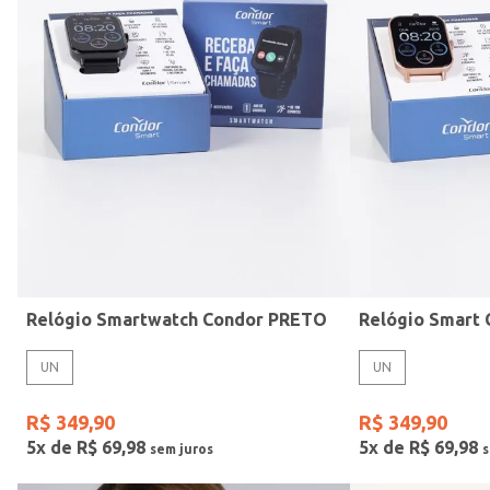
Mormaii
Preto
UN
Casio
Estilo
Rose
Gang
Vermelho
Relógio Smartwatch Condor PRETO
UN
UN
R$
349
,
90
R$
349
,
90
5
x de
R$
69
,
98
5
x de
R$
69
,
98