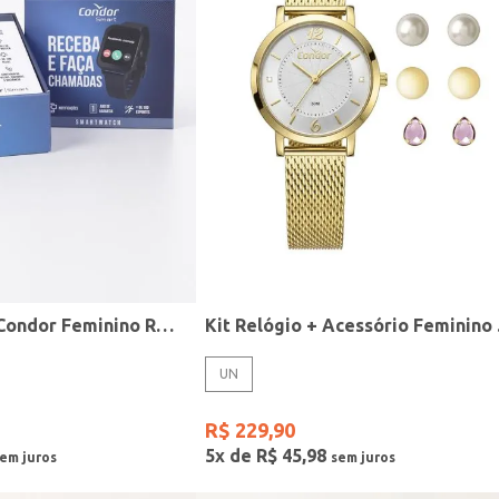
Relógio Smart Condor Feminino ROSE
Kit R
UN
R$
229
,
90
5
x de
R$
45
,
98