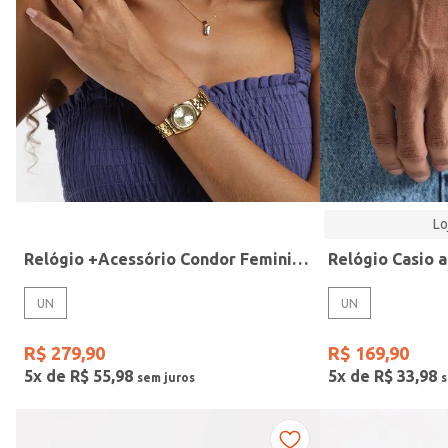
Modelo
Lo
Relógio +Acessório Condor Feminino DOURADO
UN
UN
R$
279
,
90
R$
169
,
90
5
x de
R$
55
,
98
5
x de
R$
33
,
98