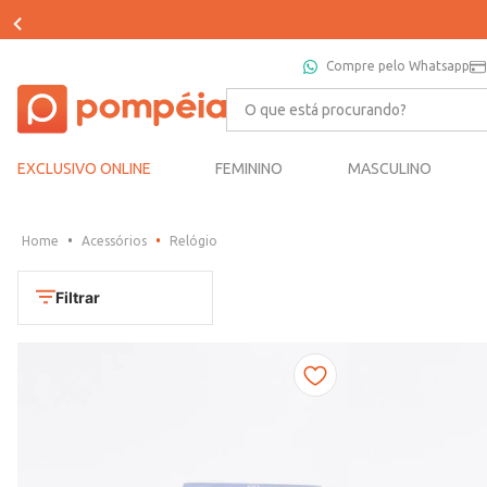
Compre pelo Whatsapp
O que está procurando?
EXCLUSIVO ONLINE
FEMININO
MASCULINO
Acessórios
Relógio
Filtrar
Cores
Dourado
Marca
Marrom
CONDOR
Prata
TAMANHO