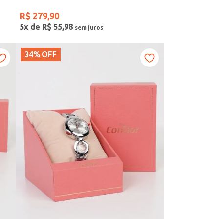
R$
279
,
90
5
x de
R$
55
,
98
34%
OFF