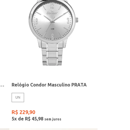
elógio + Acessório Feminino DOURADO
Relógio Condor Masculino PRATA
UN
R$
229
,
90
5
x de
R$
45
,
98