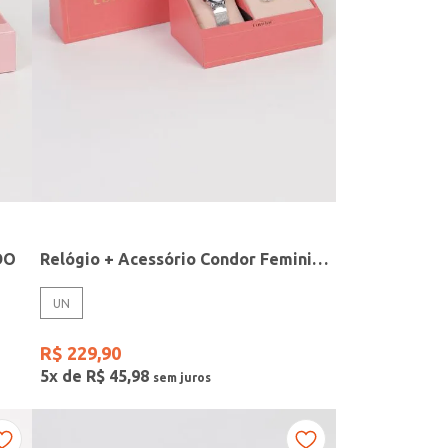
DO
Relógio + Acessório Condor Feminino PRATA
UN
R$
229
,
90
5
x de
R$
45
,
98