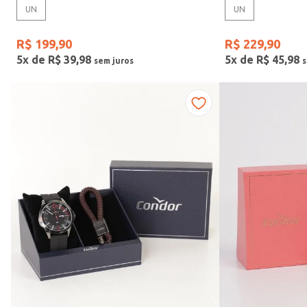
UN
UN
Gênero
R$
199
,
90
R$
229
,
90
5
x de
R$
39
,
98
5
x de
R$
45
,
98