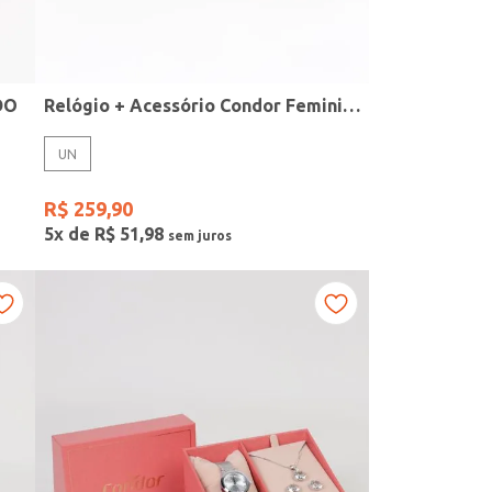
DO
Relógio + Acessório Condor Feminino PRATA
UN
R$
259
,
90
5
x de
R$
51
,
98