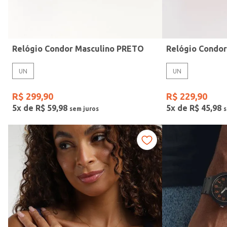
Idade
Relógio Condor Masculino PRETO
Relógio Condo
UN
UN
R$
299
,
90
R$
229
,
90
5
x de
R$
59
,
98
5
x de
R$
45
,
98