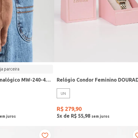
ja parceira
Relógio Casio analógico MW-240-4BVDF-SC
Relógio Condor Feminino DOURA
UN
R$
279
,
90
5
x de
R$
55
,
98