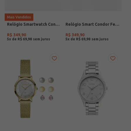
Mais Vendidos
Relógio Smartwatch Condor PRETO
Relógio Smart Condor Feminino ROSE
R$
349
,
90
R$
349
,
90
5
x de
R$
69
,
98
5
x de
R$
69
,
98