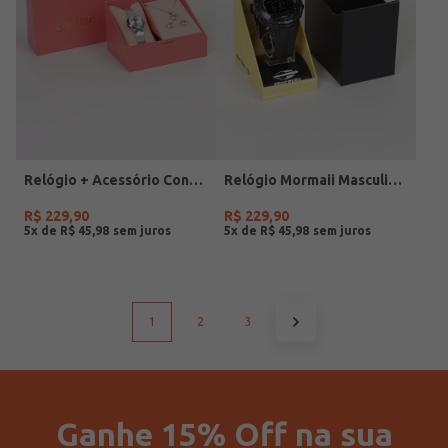
Relógio + Acessório Condor Feminino PRATA
Relógio Mormaii Masculino PRETO
R$
229
,
90
R$
229
,
90
5
x de
R$
45
,
98
5
x de
R$
45
,
98
1
2
3
Ganhe 15% Off na sua