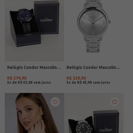
Relógio Condor Masculino PRETO
Relógio Condor Masculino PRATA
R$
279
,
90
R$
229
,
90
5
x de
R$
55
,
98
5
x de
R$
45
,
98