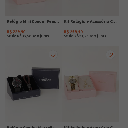
Relógio Mini Condor Feminino DOURADO
Kit Relógio + Acessório Condor Feminino DOURADO
R$
229
,
90
R$
259
,
90
5
x de
R$
45
,
98
5
x de
R$
51
,
98
Relógio Condor Masculino PRETO
Kit Relógio + Acessório Condor Feminino DOURADO