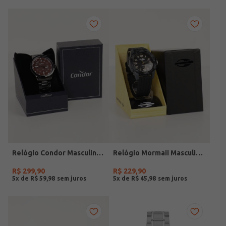
Relógio Condor Masculino PRETO
Relógio Mormaii Masculino PRETO
R$
299
,
90
R$
229
,
90
5
x de
R$
59
,
98
5
x de
R$
45
,
98