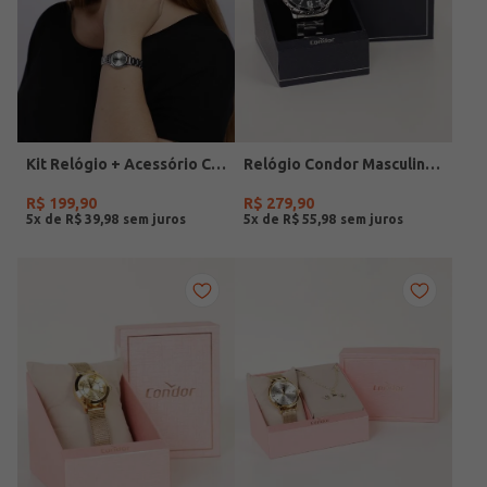
Kit Relógio + Acessório Condor Feminino PRATA
Relógio Condor Masculino PRATA
R$
199
,
90
R$
279
,
90
5
x de
R$
39
,
98
5
x de
R$
55
,
98