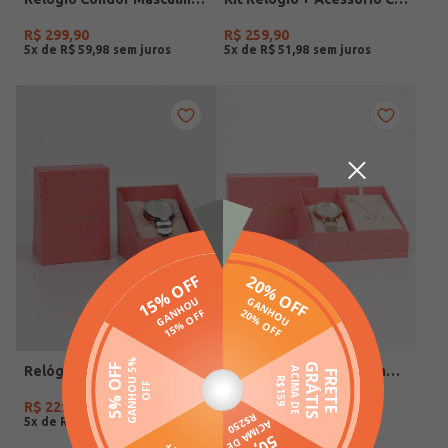
R$
299
,
90
R$
259
,
90
5
x de
R$
59
,
98
5
x de
R$
51
,
98
Relógio Condor Feminino PRATA
Relógio Condor Feminino DOURADO
R$
229
,
90
R$
259
,
90
5
x de
R$
45
,
98
5
x de
R$
51
,
98