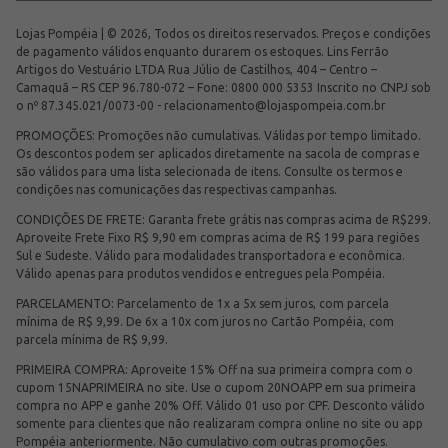
Lojas Pompéia | © 2026, Todos os direitos reservados. Preços e condições
de pagamento válidos enquanto durarem os estoques. Lins Ferrão
Artigos do Vestuário LTDA Rua Júlio de Castilhos, 404 – Centro –
Camaquã – RS CEP 96.780-072 – Fone: 0800 000 5353 Inscrito no CNPJ sob
o nº 87.345.021/0073-00 -
relacionamento@lojaspompeia.com.br
PROMOÇÕES: Promoções não cumulativas. Válidas por tempo limitado.
Os descontos podem ser aplicados diretamente na sacola de compras e
são válidos para uma lista selecionada de itens. Consulte os termos e
condições nas comunicações das respectivas campanhas.
CONDIÇÕES DE FRETE: Garanta frete grátis nas compras acima de R$299.
Aproveite Frete Fixo R$ 9,90 em compras acima de R$ 199 para regiões
Sul e Sudeste. Válido para modalidades transportadora e econômica.
Válido apenas para produtos vendidos e entregues pela Pompéia.
PARCELAMENTO: Parcelamento de 1x a 5x sem juros, com parcela
mínima de R$ 9,99. De 6x a 10x com juros no Cartão Pompéia, com
parcela mínima de R$ 9,99.
PRIMEIRA COMPRA: Aproveite 15% Off na sua primeira compra com o
cupom 15NAPRIMEIRA no site. Use o cupom 20NOAPP em sua primeira
compra no APP e ganhe 20% Off. Válido 01 uso por CPF. Desconto válido
somente para clientes que não realizaram compra online no site ou app
Pompéia anteriormente. Não cumulativo com outras promoções.