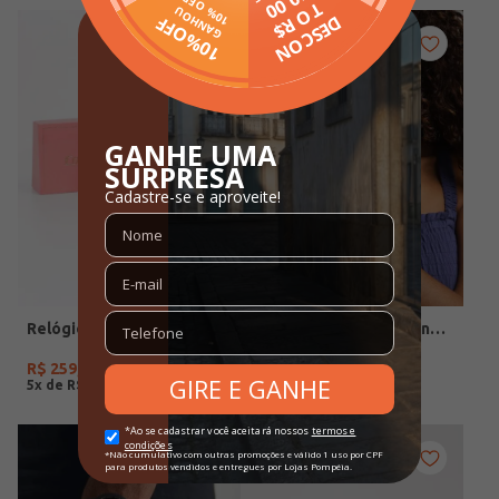
Relógio + Acessório Condor Feminino PRATA
Relógio +Acessório Condor Feminino DOURADO
R$
259
,
90
R$
279
,
90
5
x de
R$
51
,
98
5
x de
R$
55
,
98