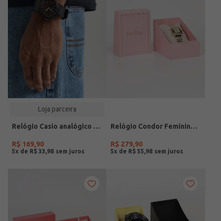
Loja parceira
Relógio Casio analógico MW-240-4BVDF-SC
Relógio Condor Feminino DOURADO
R$
169
,
90
R$
279
,
90
5
x de
R$
33
,
98
5
x de
R$
55
,
98