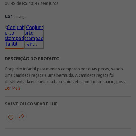
ou
4
x
de
R$
12,47
sem juros
Cor
Laranja
DESCRIÇÃO DO PRODUTO
Conjunto infantil para menino composto por duas peças, sendo
uma camiseta regata e uma bermuda. A camiseta regata foi
desenvolvida em meia malha respirável e com toque macio, possui
gola redonda, mangas cavadas e acabamentos simples. Conta com
Ler Mais
estampa divertida na parte frontal. A bermuda foi desenvolvido em
moletinho com linho em sua composição, uma fibra natural e
SALVE OU COMPARTILHE
ecológica, conhecida por ser leve, além de contar com uma
aparência mais rústica e elegante. Ela possui cós elástico e
acabamentos simples. Os conjuntos são super versáteis, pois com
eles é possível criar diferentes looks para seu menino,
aposte!\n\nTecido Camiseta: Meia Malha\nTecido Bermuda: