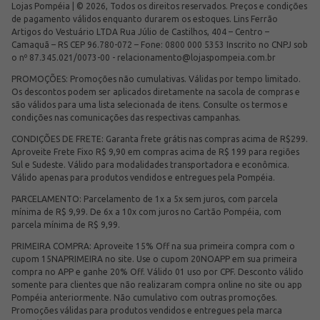
Lojas Pompéia | © 2026, Todos os direitos reservados. Preços e condições
de pagamento válidos enquanto durarem os estoques. Lins Ferrão
Artigos do Vestuário LTDA Rua Júlio de Castilhos, 404 – Centro –
Camaquã – RS CEP 96.780-072 – Fone: 0800 000 5353 Inscrito no CNPJ sob
o nº 87.345.021/0073-00 -
relacionamento@lojaspompeia.com.br
PROMOÇÕES: Promoções não cumulativas. Válidas por tempo limitado.
Os descontos podem ser aplicados diretamente na sacola de compras e
são válidos para uma lista selecionada de itens. Consulte os termos e
condições nas comunicações das respectivas campanhas.
CONDIÇÕES DE FRETE: Garanta frete grátis nas compras acima de R$299.
Aproveite Frete Fixo R$ 9,90 em compras acima de R$ 199 para regiões
Sul e Sudeste. Válido para modalidades transportadora e econômica.
Válido apenas para produtos vendidos e entregues pela Pompéia.
PARCELAMENTO: Parcelamento de 1x a 5x sem juros, com parcela
mínima de R$ 9,99. De 6x a 10x com juros no Cartão Pompéia, com
parcela mínima de R$ 9,99.
PRIMEIRA COMPRA: Aproveite 15% Off na sua primeira compra com o
cupom 15NAPRIMEIRA no site. Use o cupom 20NOAPP em sua primeira
compra no APP e ganhe 20% Off. Válido 01 uso por CPF. Desconto válido
somente para clientes que não realizaram compra online no site ou app
Pompéia anteriormente. Não cumulativo com outras promoções.
Promoções válidas para produtos vendidos e entregues pela marca