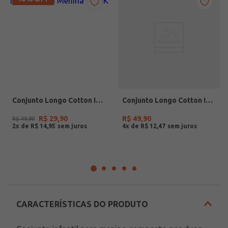
Conjunto Longo Cotton Infantil Para Menina - PINK
Conjunto Longo Cotton Infantil Para Menina - ROSA CLARO
R$
29
,
90
R$
49
,
90
R$
49
,
90
2
x de
R$
14
,
95
4
x de
R$
12
,
47
CARACTERÍSTICAS DO PRODUTO