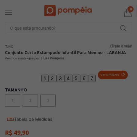
0
O que está procurando?
Clique e veja!
TMX
Conjunto Curto Estampado Infantil Para Menino - LARANJA
Lojas Pompéia
Ver similares
1
2
3
4
5
6
7
TAMANHO
1
2
3
Tabela de Medidas
R$
49
,
90