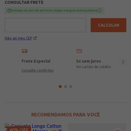
CONSULTAR FRETE
Moletinho\nComposição Camiseta: 100% algodão\nComposição
Bermuda: 67% poliéster, 25% algodão, 08% linho
Entrega em ate 24h em Porto Alegre e Regiao Metropolitana
CALCULAR
Não sei meu CEP
Frete Especial
5x sem juros
No cartão de crédito
Consulte condições
RECOMENDAMOS PARA VOCÊ
40%
OFF