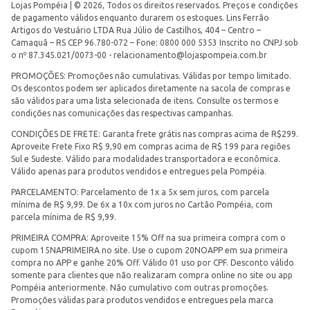
Lojas Pompéia | © 2026, Todos os direitos reservados. Preços e condições
de pagamento válidos enquanto durarem os estoques. Lins Ferrão
Artigos do Vestuário LTDA Rua Júlio de Castilhos, 404 – Centro –
Camaquã – RS CEP 96.780-072 – Fone: 0800 000 5353 Inscrito no CNPJ sob
o nº 87.345.021/0073-00 -
relacionamento@lojaspompeia.com.br
PROMOÇÕES: Promoções não cumulativas. Válidas por tempo limitado.
Os descontos podem ser aplicados diretamente na sacola de compras e
são válidos para uma lista selecionada de itens. Consulte os termos e
condições nas comunicações das respectivas campanhas.
CONDIÇÕES DE FRETE: Garanta frete grátis nas compras acima de R$299.
Aproveite Frete Fixo R$ 9,90 em compras acima de R$ 199 para regiões
Sul e Sudeste. Válido para modalidades transportadora e econômica.
Válido apenas para produtos vendidos e entregues pela Pompéia.
PARCELAMENTO: Parcelamento de 1x a 5x sem juros, com parcela
mínima de R$ 9,99. De 6x a 10x com juros no Cartão Pompéia, com
parcela mínima de R$ 9,99.
PRIMEIRA COMPRA: Aproveite 15% Off na sua primeira compra com o
cupom 15NAPRIMEIRA no site. Use o cupom 20NOAPP em sua primeira
compra no APP e ganhe 20% Off. Válido 01 uso por CPF. Desconto válido
somente para clientes que não realizaram compra online no site ou app
Pompéia anteriormente. Não cumulativo com outras promoções.
Promoções válidas para produtos vendidos e entregues pela marca