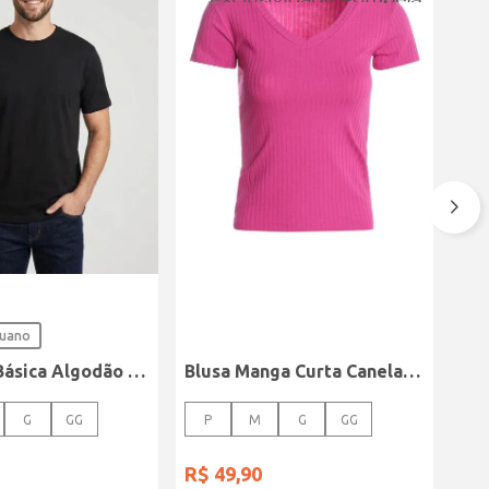
ruano
Camiseta Básica Algodão Peruano Elétron Masculina PRETO
Blusa Manga Curta Canelada Autentique Feminina Rosa
G
GG
P
M
G
GG
R$
49
,
90