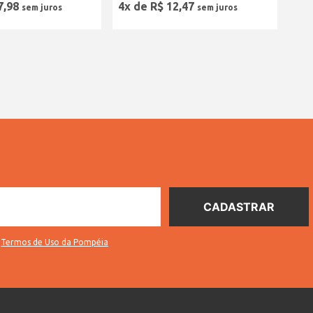
7
,
98
4
x de
R$
12
,
47
s
Termos de Uso da Pompéia