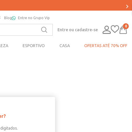
Blog
Entre no Grupo Vip
0
Entre ou cadastre-se
LEZA
ESPORTIVO
CASA
OFERTAS ATÉ 70% OFF
er?
digitados.