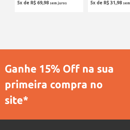
5
x de
R$
69
,
98
5
x de
R$
31
,
98
Ganhe 15% Off na sua
primeira compra no
site*