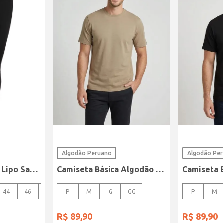
Algodão Peruano
Algodão Pe
Calça Sarja Super Lipo Sawary Feminina Preto
Camiseta Básica Algodão Peruano Elétron Masculina CAQUI
44
46
48
P
M
G
GG
P
M
R$
89
,
90
R$
89
,
90