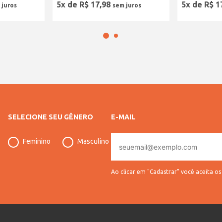
5
x de
R$
17
,
98
5
x de
R$
1
SELECIONE SEU GÊNERO
E-MAIL
E-
Feminino
Masculino
mail
Ao clicar em "Cadastrar" você aceita o