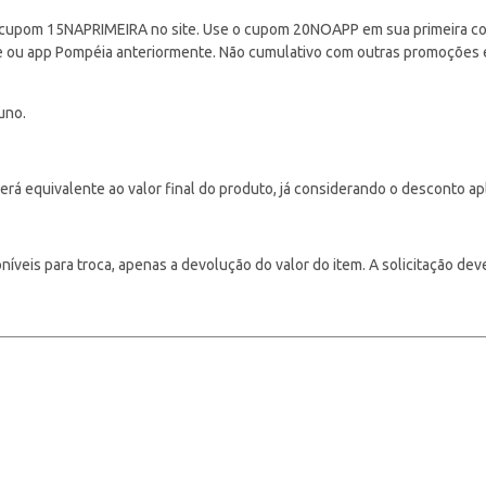
cupom 15NAPRIMEIRA no site. Use o cupom 20NOAPP em sua primeira com
ite ou app Pompéia anteriormente. Não cumulativo com outras promoções
uno.
á equivalente ao valor final do produto, já considerando o desconto ap
veis para troca, apenas a devolução do valor do item. A solicitação deve s