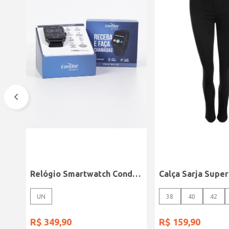
Relógio Smartwatch Condor PRETO
UN
38
40
42
R$
349
,
90
R$
159
,
90