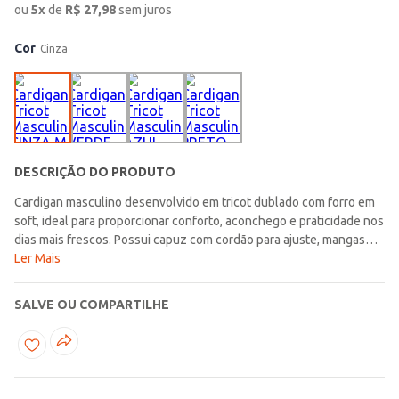
ou
5
x
de
R$
27,98
sem juros
Cor
Cinza
DESCRIÇÃO DO PRODUTO
Cardigan masculino desenvolvido em tricot dublado com forro em
soft, ideal para proporcionar conforto, aconchego e praticidade nos
dias mais frescos. Possui capuz com cordão para ajuste, mangas
longas, fechamento frontal por zíper e acabamentos em pontos
Ler Mais
canelados, reunindo detalhes que favorecem um caimento
agradável e deixam a peça ainda mais funcional para acompanhar a
SALVE OU COMPARTILHE
rotina. Seu visual básico facilita as combinações e faz do modelo
uma ótima escolha para compor produções casuais do dia a dia com
leveza e bem-estar. Uma peça versátil para trazer mais conforto e
estilo às combinações em qualquer momento!\n\nTecido: Tricot
dublado com forro em soft\nComposição: 100% poliéster