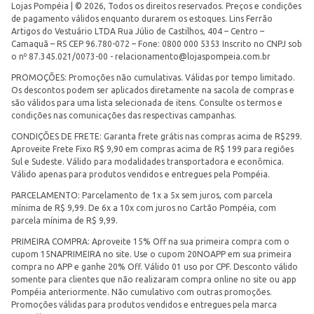
Lojas Pompéia | © 2026, Todos os direitos reservados. Preços e condições
de pagamento válidos enquanto durarem os estoques. Lins Ferrão
Artigos do Vestuário LTDA Rua Júlio de Castilhos, 404 – Centro –
Camaquã – RS CEP 96.780-072 – Fone: 0800 000 5353 Inscrito no CNPJ sob
o nº 87.345.021/0073-00 -
relacionamento@lojaspompeia.com.br
PROMOÇÕES: Promoções não cumulativas. Válidas por tempo limitado.
Os descontos podem ser aplicados diretamente na sacola de compras e
são válidos para uma lista selecionada de itens. Consulte os termos e
condições nas comunicações das respectivas campanhas.
CONDIÇÕES DE FRETE: Garanta frete grátis nas compras acima de R$299.
Aproveite Frete Fixo R$ 9,90 em compras acima de R$ 199 para regiões
Sul e Sudeste. Válido para modalidades transportadora e econômica.
Válido apenas para produtos vendidos e entregues pela Pompéia.
PARCELAMENTO: Parcelamento de 1x a 5x sem juros, com parcela
mínima de R$ 9,99. De 6x a 10x com juros no Cartão Pompéia, com
parcela mínima de R$ 9,99.
PRIMEIRA COMPRA: Aproveite 15% Off na sua primeira compra com o
cupom 15NAPRIMEIRA no site. Use o cupom 20NOAPP em sua primeira
compra no APP e ganhe 20% Off. Válido 01 uso por CPF. Desconto válido
somente para clientes que não realizaram compra online no site ou app
Pompéia anteriormente. Não cumulativo com outras promoções.
Promoções válidas para produtos vendidos e entregues pela marca