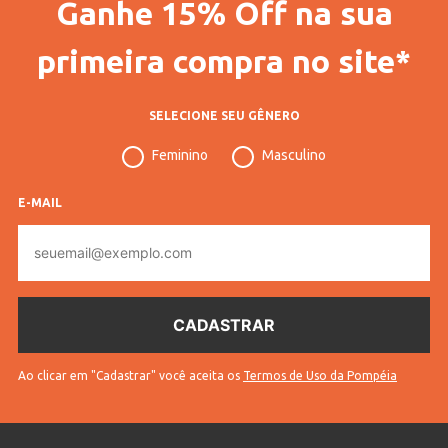
Ganhe 15% Off na sua
Código Completo
10207507080203
Gênero
Masculino
primeira compra no site*
Confecção
Convencional
SELECIONE SEU GÊNERO
Idade
Adulto
Feminino
Masculino
Tecido
Tricot
Cores
Cinza
E-MAIL
E-
mail
Ao clicar em "Cadastrar" você aceita os
Termos de Uso da Pompéia