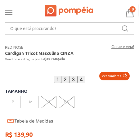
0
O que está procurando?
Clique e veja!
RED NOSE
Cardigan Tricot Masculino CINZA
Lojas Pompéia
Ver similares
1
2
3
4
TAMANHO
P
M
G
GG
Tabela de Medidas
R$
139
,
90