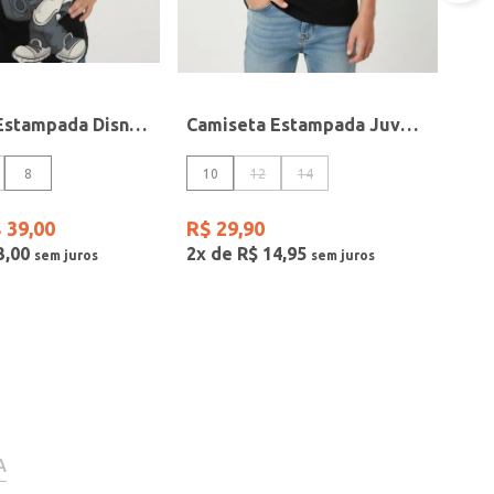
Camiseta Estampada Disney Infantil Para Menino - PRETO
Camiseta Estampada Juvenil Para Menino - PRETO
8
10
12
14
$
39
,
00
R$
29
,
90
3
,
00
2
x de
R$
14
,
95
A