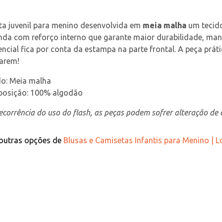
a juvenil para menino desenvolvida em 
meia malha
 um tecid
nda com reforço interno que garante maior durabilidade, ma
encial fica por conta da estampa na parte frontal. A peça prá
carem!
do: Meia malha
osição: 100% algodão
corrência do uso do flash, as peças podem sofrer alteração de c
 outras opções de
Blusas e Camisetas Infantis para Menino | 