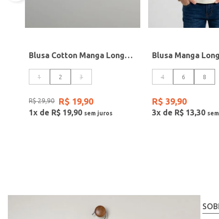
Blusa Cotton Manga Longa Infantil Para Menina - ROSA
1
2
3
4
6
8
R$
19
,
90
R$
39
,
90
R$
29
,
90
1
x de
R$
19
,
90
3
x de
R$
13
,
30
SOB