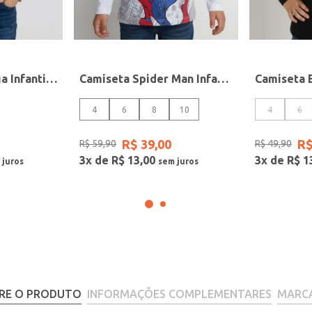
Blusa Manga Longa Infantil Para Menina- OFF WHITE
Camiseta Spider Man Infantil Para Menino - BRANCO
4
6
8
10
4
6
R$
39
,
00
R
R$
59
,
90
R$
49
,
90
3
x de
R$
13
,
00
3
x de
R$
1
RE O PRODUTO
INFORMAÇÕES COMPLEMENTARES
MARC