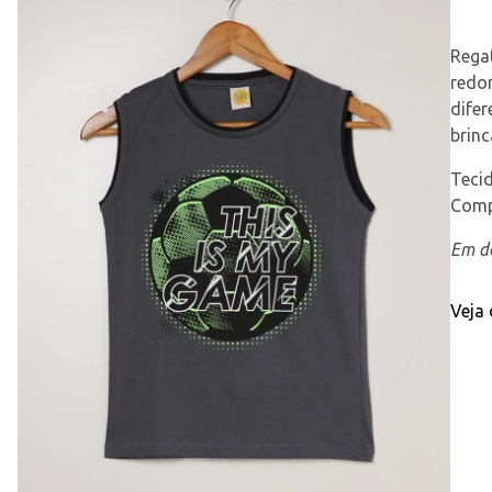
Regat
redo
difer
brin
Teci
Comp
Em de
Veja