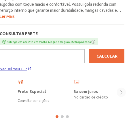
algodão com toque macio e confortável. Possui gola redonda com
reforço interno que garante maior durabilidade, mangas cavadas e
barra com acabamento simples. O seu diferencial fica por conta da
Ler Mais
estampa na parte frontal. A peça prática que vai transmitir
comodidade para os pequenos brincarem!\n\nTecido: Meia
CONSULTAR FRETE
malha\nComposição: 100% algodão
Entrega em ate 24h em Porto Alegre e Regiao Metropolitana
CALCULAR
Não sei meu CEP
Frete Especial
5x sem juros
No cartão de crédito
Consulte condições