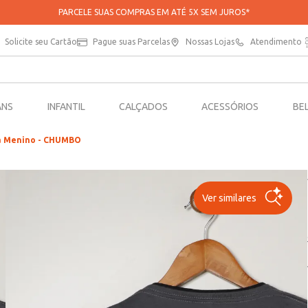
APROVEITE 20% OFF NA SUA PRIMEIRA COMPRA NO APP*
Solicite seu Cartão
Pague suas Parcelas
Nossas Lojas
Atendimento
ANS
INFANTIL
CALÇADOS
ACESSÓRIOS
BE
ra Menino - CHUMBO
Ver similares