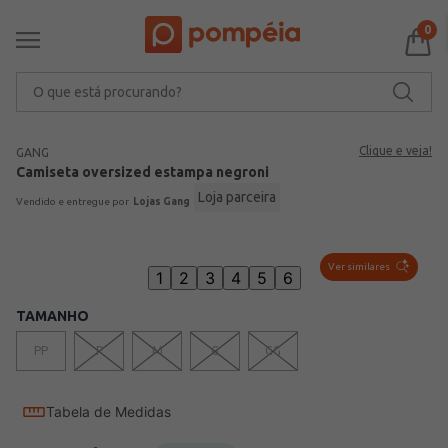
0
O que está procurando?
Clique e veja!
GANG
Camiseta oversized estampa negroni
Loja parceira
Lojas Gang
Ver similares
1
2
3
4
5
6
TAMANHO
PP
P
M
G
GG
Tabela de Medidas