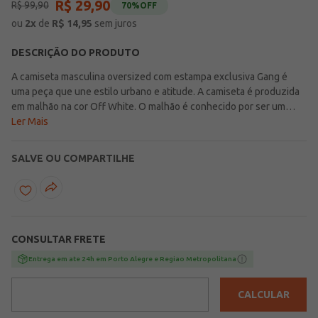
R$
29
,
90
R$
99
,
90
70%
OFF
ou
2
x
de
R$
14,95
sem juros
DESCRIÇÃO DO PRODUTO
A camiseta masculina oversized com estampa exclusiva Gang é
uma peça que une estilo urbano e atitude. A camiseta é produzida
em malhão na cor Off White. O malhão é conhecido por ser um
tecido mais encorpado, porém, trazendo um toque macio e ótimo
Ler Mais
caimento para a peça. A camiseta possui a modelagem oversized,
com um caimento solto e mais largo que o convencional,
SALVE OU COMPARTILHE
proporcionando um visual despojado e moderno. A camiseta
também apresenta estampa exclusiva na frente e nas costas, além
de ser exclusiva Gang, trazendo personalidade para a peça, sendo
perfeita para quem deseja apostar em um look impactante.
CONSULTAR FRETE
Entrega em ate 24h em Porto Alegre e Regiao Metropolitana
CALCULAR