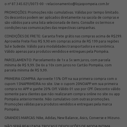
o nº 87.345.021/0073-00 -
relacionamento@lojaspompeia.com.br
PROMOÇÕES: Promoções não cumulativas. Válidas por tempo limitado.
Os descontos podem ser aplicados diretamente na sacola de compras e
são válidos para uma lista selecionada de itens. Consulte os termos e
condições nas comunicações das respectivas campanhas.
CONDIÇÕES DE FRETE: Garanta frete grátis nas compras acima de R$299.
Aproveite Frete Fixo R$ 9,90 em compras acima de R$ 199 para regiões
Sul e Sudeste. Válido para modalidades transportadora e econômica.
Válido apenas para produtos vendidos e entregues pela Pompéia.
PARCELAMENTO: Parcelamento de 1x a 5x sem juros, com parcela
mínima de R$ 9,99. De 6x a 10x com juros no Cartão Pompéia, com
parcela mínima de R$ 9,99.
PRIMEIRA COMPRA: Aproveite 15% Off na sua primeira compra com o
cupom 15NAPRIMEIRA no site. Use o cupom 20NOAPP em sua primeira
compra no APP e ganhe 20% Off. Válido 01 uso por CPF. Desconto válido
somente para clientes que não realizaram compra online no site ou app
Pompéia anteriormente. Não cumulativo com outras promoções.
Promoções válidas para produtos vendidos e entregues pela marca
Pompéia.
GRANDES MARCAS: Nike, Adidas, New Balance, Asics, Converse e Mizuno.
NÃO SERÁ REALIZADA TROCAS E DEVOLUÇÕES DE MODA INTIMA.