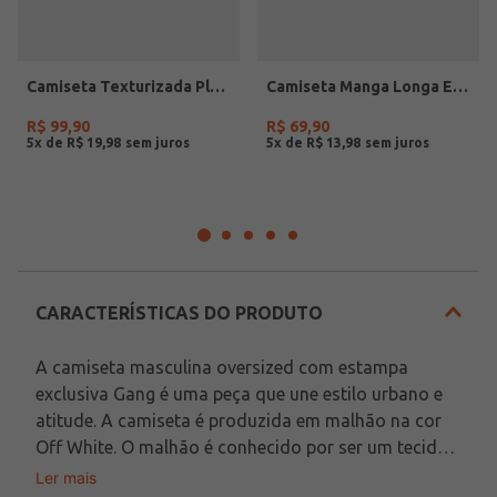
Camiseta Texturizada Plus Size Masculina NATURAL
Camiseta Manga Longa Estampada Masculina OFF WHITE
R$
99
,
90
R$
69
,
90
5
x de
R$
19
,
98
5
x de
R$
13
,
98
CARACTERÍSTICAS DO PRODUTO
A camiseta masculina oversized com estampa 
exclusiva Gang é uma peça que une estilo urbano e 
atitude. A camiseta é produzida em malhão na cor 
Off White. O malhão é conhecido por ser um tecido 
mais encorpado, porém, trazendo um toque macio 
Ler mais
Em decorrência do uso do flash, as peças podem 