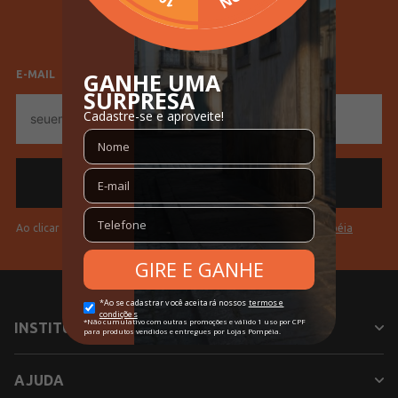
Tecido
Malhão
Feminino
Masculino
Cores
Off White
E-MAIL
E-
mail
Ao clicar em "Cadastrar" você aceita os
Termos de Uso da Pompéia
INSTITUCIONAL
AJUDA