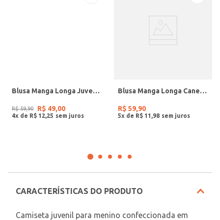
Blusa Manga Longa Juvenil Para Menina - ROSA
Blusa Manga Longa Canelada Juvenil Para Menina - ROSA CLARO
R$
49
,
00
R$
59
,
90
R$
59
,
90
4
x de
R$
12
,
25
5
x de
R$
11
,
98
CARACTERÍSTICAS DO PRODUTO
Camiseta juvenil para menino confeccionada em 