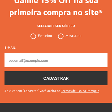
Ganhe 15% Off na sua
Gênero
Masculino
primeira compra no site*
Idade
Juvenil
SELECIONE SEU GÊNERO
Manga
Curta
Feminino
Masculino
Gola
Gola Redonda
Cores
Off White
E-MAIL
E-
mail
Ao clicar em "Cadastrar" você aceita os
Termos de Uso da Pompéia