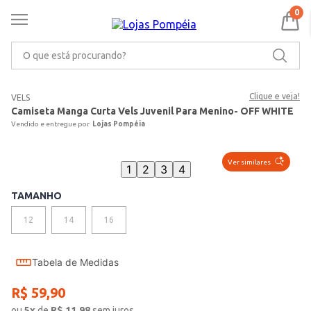
0
O que está procurando?
Clique e veja!
VELS
Camiseta Manga Curta Vels Juvenil Para Menino- OFF WHITE
Lojas Pompéia
Ver similares
1
2
3
4
TAMANHO
12
14
16
Tabela de Medidas
R$
59
,
90
ou
5
x
de
R$
11,98
sem juros