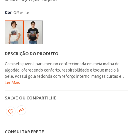
Cor
Off white
DESCRIÇÃO DO PRODUTO
Camiseta juvenil para menino confeccionada em meia malha de
algodão, oferecendo conforto, respirabilidade e toque macio à
pele. Possui gola redonda com reforço interno, mangas curtas e
barra com acabamento simples, garantindo ótimo caimento e
Ler Mais
durabilidade. O destaque fica por conta da estampa frontal com
tema de skate, que traz um visual moderno e cheio de atitude. Ideal
SALVE OU COMPARTILHE
para os meninos que gostam de estilo urbano e liberdade de
movimento no dia a dia!\n\nTecido: Meia malha\nComposição:
100% algodão
CONSULTAR FRETE