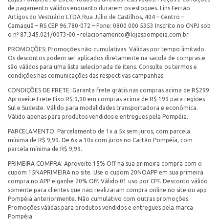
de pagamento válidos enquanto durarem os estoques. Lins Ferrão
Artigos do Vestuário LTDA Rua Júlio de Castilhos, 404 – Centro –
Camaquã – RS CEP 96.780-072 – Fone: 0800 000 5353 Inscrito no CNPJ sob
o nº 87.345.021/0073-00 -
relacionamento@lojaspompeia.com.br
PROMOÇÕES: Promoções não cumulativas. Válidas por tempo limitado.
Os descontos podem ser aplicados diretamente na sacola de compras e
são válidos para uma lista selecionada de itens. Consulte os termos e
condições nas comunicações das respectivas campanhas.
CONDIÇÕES DE FRETE: Garanta frete grátis nas compras acima de R$299.
Aproveite Frete Fixo R$ 9,90 em compras acima de R$ 199 para regiões
Sul e Sudeste. Válido para modalidades transportadora e econômica.
Válido apenas para produtos vendidos e entregues pela Pompéia.
PARCELAMENTO: Parcelamento de 1x a 5x sem juros, com parcela
mínima de R$ 9,99. De 6x a 10x com juros no Cartão Pompéia, com
parcela mínima de R$ 9,99.
PRIMEIRA COMPRA: Aproveite 15% Off na sua primeira compra com o
cupom 15NAPRIMEIRA no site. Use o cupom 20NOAPP em sua primeira
compra no APP e ganhe 20% Off. Válido 01 uso por CPF. Desconto válido
somente para clientes que não realizaram compra online no site ou app
Pompéia anteriormente. Não cumulativo com outras promoções.
Promoções válidas para produtos vendidos e entregues pela marca
Pompéia.