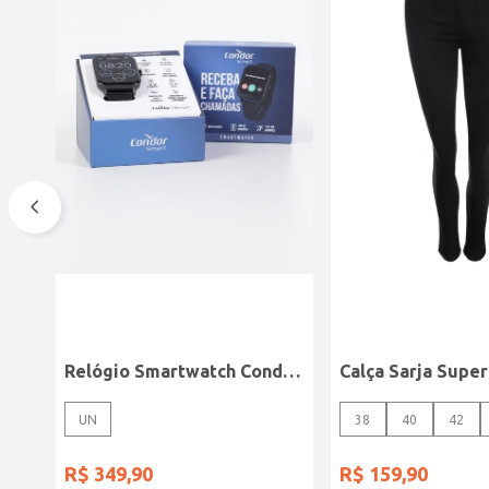
Relógio Smartwatch Condor PRETO
UN
38
40
42
R$
349
,
90
R$
159
,
90