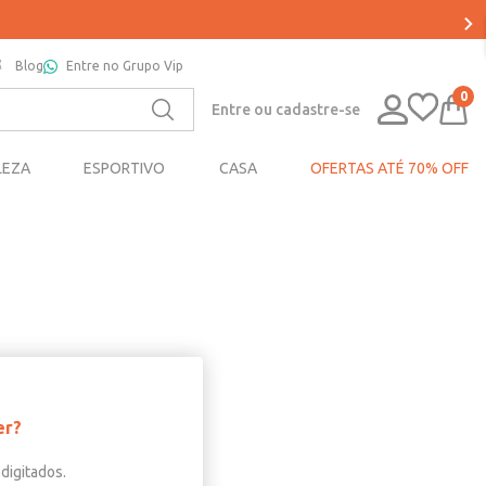
Blog
Entre no Grupo Vip
0
Entre ou cadastre-se
LEZA
ESPORTIVO
CASA
OFERTAS ATÉ 70% OFF
er?
digitados.