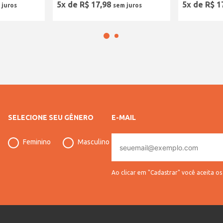
5
x de
R$
17
,
98
5
x de
R$
1
SELECIONE SEU GÊNERO
E-MAIL
E-
Feminino
Masculino
mail
Ao clicar em "Cadastrar" você aceita o