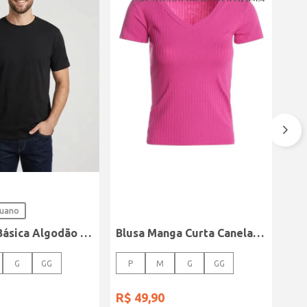
ruano
Camiseta Básica Algodão Peruano Elétron Masculina PRETO
Blusa Manga Curta Canelada Autentique Feminina Rosa
G
GG
P
M
G
GG
R$
49
,
90