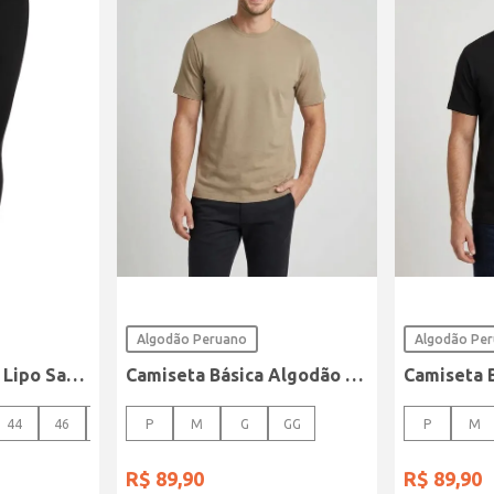
Algodão Peruano
Algodão Pe
Calça Sarja Super Lipo Sawary Feminina Preto
Camiseta Básica Algodão Peruano Elétron Masculina CAQUI
44
46
48
P
M
G
GG
P
M
R$
89
,
90
R$
89
,
90