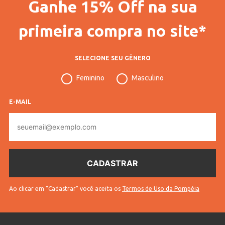
Ganhe 15% Off na sua
Código Completo
10205405194901
Gênero
Masculino
primeira compra no site*
Confecção
Convencional
SELECIONE SEU GÊNERO
Idade
Adulto
Feminino
Masculino
Manga
Curta
Cores
Bege
E-MAIL
E-
mail
Ao clicar em "Cadastrar" você aceita os
Termos de Uso da Pompéia