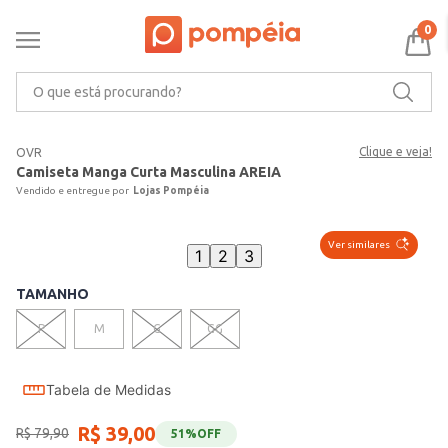
0
O que está procurando?
Clique e veja!
OVR
Camiseta Manga Curta Masculina AREIA
Lojas Pompéia
Ver similares
1
2
3
TAMANHO
P
M
G
GG
Tabela de Medidas
R$
39
,
00
R$
79
,
90
51%
OFF