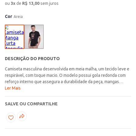
ou
3
x
de
R$
13,00
sem juros
Cor
Areia
DESCRIÇÃO DO PRODUTO
Camiseta masculina desenvolvida em meia malha, um tecido leve e
respirável, com toque macio. O modelo possui gola redonda com
reforço interno que assegura a durabilidade da peça, mangas
curtas e acabamentos simples com costuras no tom. Apresenta
Ler Mais
como destaque a estampa frontal com aplicação em pelos
sintéticos, adicionando um toque de estilo descontraído e ousado
SALVE OU COMPARTILHE
ao visual. A camiseta ideal para quem quer fugir do comum e se
destacar com estilo!\n\nTecido: Meia Malha\nComposição: 100%
algodão