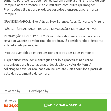
somente para clientes que não realizaram compra online no site ou app
Pompéia anteriormente. Não cumulativo com outras promoções.
Promoções válidas para produtos vendidos e entregues pela marca
Pompéia.
GRANDES MARCAS: Nike, Adidas, New Balance, Asics, Converse e Mizuno.
NÃO SERÁ REALIZADA TROCAS E DEVOLUÇÕES DE MODA INTIMA.
PROMOÇÃO LEVE 3, PAGUE 2: O valor do vale-mercadoria para troca
será equivalente ao valor final do produto, já considerando o desconto
aplicado pela promoção.
Produtos vendidos e entregues por parceiros das Lojas Pompéia:
Os produtos vendidos e entregues por lojas parceiras não estão
disponíveis para troca, apenas a devolução do valor do item. A
solicitação deve ser realizada online, em até 7 dias corridos a partir da
data de recebimento da compra.
Powered by
Developed by
R$
79
,
90
ADICIONAR À SACOLA
R$
39
,
00