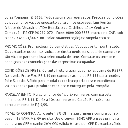
Lojas Pompéia | © 2026, Todos os direitos reservados. Preços e condições
de pagamento válidos enquanto durarem os estoques. Lins Ferrão
Artigos do Vestuário LTDA Rua Júlio de Castilhos, 404 – Centro –
Camaquã – RS CEP 96.780-072 – Fone: 0800 000 5353 Inscrito no CNPJ sob
o nº 87.345.021/0073-00 -
relacionamento@lojaspompeia.com.br
PROMOÇÕES: Promoções não cumulativas. Válidas por tempo limitado.
Os descontos podem ser aplicados diretamente na sacola de compras e
são válidos para uma lista selecionada de itens. Consulte os termos e
condições nas comunicações das respectivas campanhas.
CONDIÇÕES DE FRETE: Garanta frete grátis nas compras acima de R$299.
Aproveite Frete Fixo R$ 9,90 em compras acima de R$ 199 para regiões
Sul e Sudeste. Válido para modalidades transportadora e econômica.
Válido apenas para produtos vendidos e entregues pela Pompéia.
PARCELAMENTO: Parcelamento de 1x a 5x sem juros, com parcela
mínima de R$ 9,99. De 6x a 10x com juros no Cartão Pompéia, com
parcela mínima de R$ 9,99.
PRIMEIRA COMPRA: Aproveite 15% Off na sua primeira compra com o
cupom 15NAPRIMEIRA no site. Use o cupom 20NOAPP em sua primeira
compra no APP e ganhe 20% Off. Válido 01 uso por CPF. Desconto válido