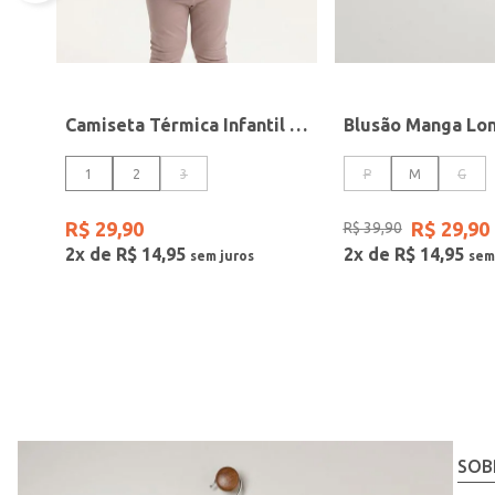
Camiseta Térmica Infantil Para Menina - BRANCO
1
2
3
P
M
G
R$
29
,
90
R$
29
,
90
R$
39
,
90
2
x de
R$
14
,
95
2
x de
R$
14
,
95
SOB