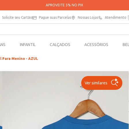
PARCELE SUAS COMPRAS EM ATÉ 5X SEM JUROS*
Solicite seu Cartão
Pague suas Parcelas
Nossas Lojas
Atendimento
ANS
INFANTIL
CALÇADOS
ACESSÓRIOS
BE
l Para Menino - AZUL
Ver similares