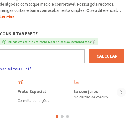
de algodão com toque macio e confortável. Possui gola redonda,
mangas curtas e barra com acabamento simples. O seu diferencial
fica por conta da estampa na parte frontal em tema de games. Simples
Ler Mais
e versátil para o dia a dia dos pequenos!\n\nTecido: Meia
Malha\nComposição: 100% algodão
CONSULTAR FRETE
Entrega em ate 24h em Porto Alegre e Regiao Metropolitana
CALCULAR
Não sei meu CEP
Frete Especial
5x sem juros
No cartão de crédito
Consulte condições