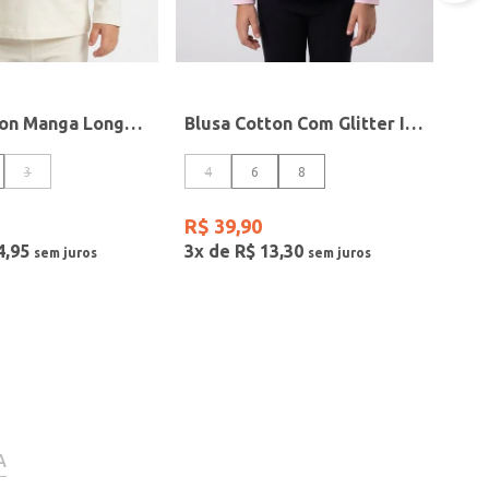
Blusa Cotton Manga Longa Infantil Para Menina- OFF WHITE
Blusa Cotton Com Glitter Infantil Para Menina - ROSA
3
4
6
8
R$
39
,
90
4
,
95
3
x de
R$
13
,
30
A