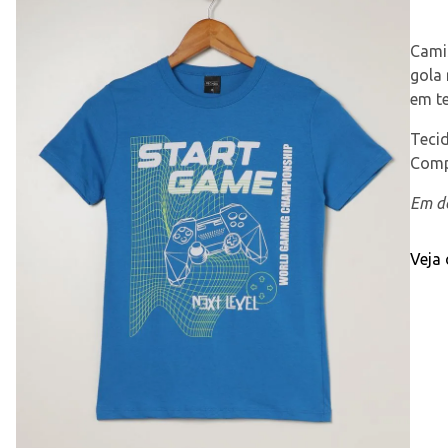
Camis
gola 
em te
Teci
Comp
Em de
Veja