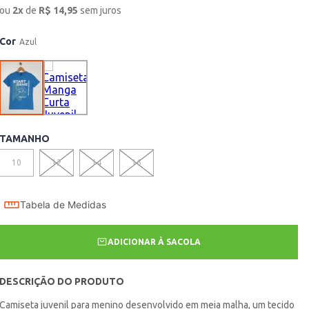
ou
2
x
de
R$
14,95
sem juros
Cor
Azul
TAMANHO
10
12
14
16
Tabela de Medidas
ADICIONAR À SACOLA
DESCRIÇÃO DO PRODUTO
Camiseta juvenil para menino desenvolvido em meia malha, um tecido