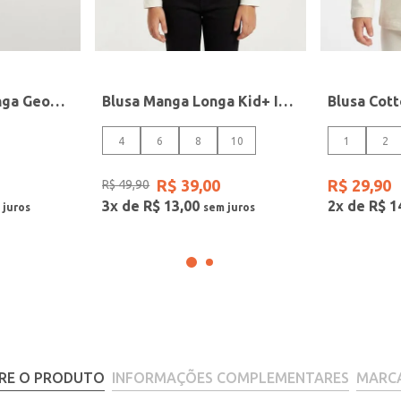
Blusão Manga Longa Geométrico Infantil Para Bebê - MARINHO
Blusa Manga Longa Kid+ Infantil Para Menina- OFF WHITE
4
6
8
10
1
2
R$
39
,
00
R$
29
,
90
R$
49
,
90
3
x de
R$
13
,
00
2
x de
R$
1
RE O PRODUTO
INFORMAÇÕES COMPLEMENTARES
MARC