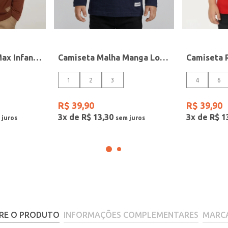
Camiseta Tricot Max Infantil Para Menino - MARROM
Camiseta Malha Manga Longa Infantil Para Menino- MARINHO
1
2
3
4
6
R$
39
,
90
R$
39
,
90
3
x de
R$
13
,
30
3
x de
R$
1
RE O PRODUTO
INFORMAÇÕES COMPLEMENTARES
MARC