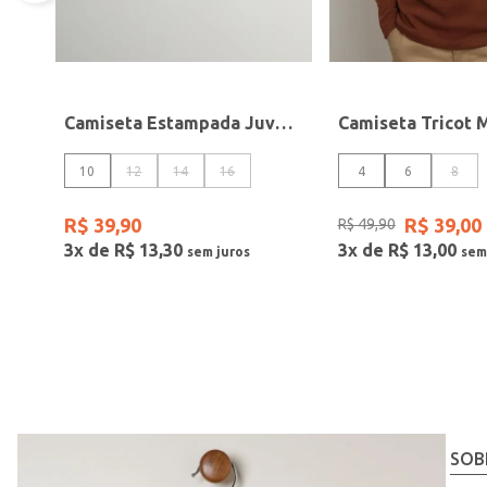
Camiseta Estampada Juvenil Para Menino - VERDE/PRETO
10
12
14
16
4
6
8
R$
39
,
90
R$
39
,
00
R$
49
,
90
3
x de
R$
13
,
30
3
x de
R$
13
,
00
SOB