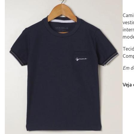
Camis
vesti
inter
mode
Teci
Comp
Em de
Veja