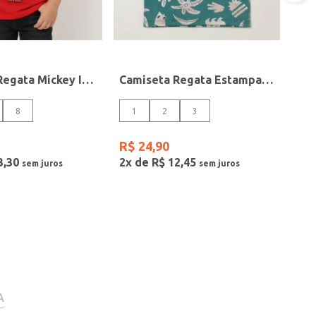
Camiseta Regata Mickey Infantil Para Menino- VERMELHO
Camiseta Regata Estampada Infantil Para Menino- VERDE
8
1
2
3
R$
24
,
90
3
,
30
2
x de
R$
12
,
45
A