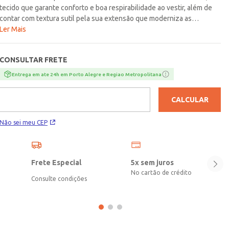
tecido que garante conforto e boa respirabilidade ao vestir, além de
contar com textura sutil pela sua extensão que moderniza as
produções. Apresenta gola redonda com reforço interno, mangas
Ler Mais
curtas e acabamentos simples. Possui bolso decorativo na altura do
peito. Aposte e garanta conforto e modernidade para os looks do dia a
CONSULTAR FRETE
dia do seu menino!\n\nTecido: Malha Texturizada\nComposição: 50%
algodão, 50% poliéster
Entrega em ate 24h em Porto Alegre e Regiao Metropolitana
CALCULAR
Não sei meu CEP
Frete Especial
5x sem juros
No cartão de crédito
Consulte condições