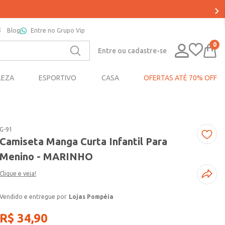
Blog
Entre no Grupo Vip
0
Entre ou cadastre-se
LEZA
ESPORTIVO
CASA
OFERTAS ATÉ 70% OFF
G-91
Camiseta Manga Curta Infantil Para
Menino - MARINHO
Clique e veja!
Lojas Pompéia
R$
34
,
90