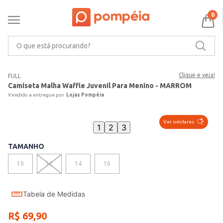
0
O que está procurando?
Clique e veja!
FULL
Camiseta Malha Waffle Juvenil Para Menino - MARROM
Lojas Pompéia
Ver similares
1
2
3
TAMANHO
10
12
14
16
Tabela de Medidas
R$
69
,
90