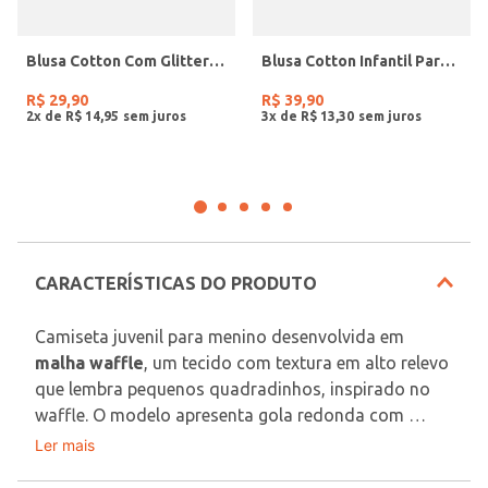
Blusa Cotton Com Glitter Infantil Para Menina- PINK
Blusa Cotton Infantil Para Menina - PINK
R$
29
,
90
R$
39
,
90
2
x de
R$
14
,
95
3
x de
R$
13
,
30
CARACTERÍSTICAS DO PRODUTO
Camiseta juvenil para menino desenvolvida em 
malha waffle
, um tecido com textura em alto relevo 
que lembra pequenos quadradinhos, inspirado no 
waffle. O modelo apresenta gola redonda com 
reforço interno, mangas curtas e acabamentos 
Ler mais
Tecido: Malha Waffle
simples. Perfeita para deixar os looks do seu menino 
Composição: 48% algodão, 52% poliéster