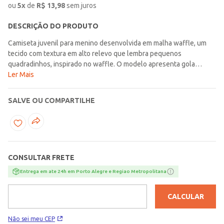
ou
5
x
de
R$
13,98
sem juros
DESCRIÇÃO DO PRODUTO
Camiseta juvenil para menino desenvolvida em malha waffle, um
tecido com textura em alto relevo que lembra pequenos
quadradinhos, inspirado no waffle. O modelo apresenta gola
redonda com reforço interno, mangas curtas e acabamentos
Ler Mais
simples. Perfeita para deixar os looks do seu menino muito mais
estilosos!\n\nTecido: Malha Waffle\nComposição: 48% algodão,
SALVE OU COMPARTILHE
52% poliéster
CONSULTAR FRETE
Entrega em ate 24h em Porto Alegre e Regiao Metropolitana
CALCULAR
Não sei meu CEP