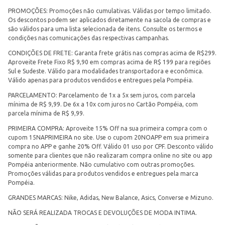
PROMOÇÕES: Promoções não cumulativas. Válidas por tempo limitado.
Os descontos podem ser aplicados diretamente na sacola de compras e
são válidos para uma lista selecionada de itens. Consulte os termos e
condições nas comunicações das respectivas campanhas.
CONDIÇÕES DE FRETE: Garanta frete grátis nas compras acima de R$299.
Aproveite Frete Fixo R$ 9,90 em compras acima de R$ 199 para regiões
Sul e Sudeste. Válido para modalidades transportadora e econômica.
Válido apenas para produtos vendidos e entregues pela Pompéia.
PARCELAMENTO: Parcelamento de 1x a 5x sem juros, com parcela
mínima de R$ 9,99. De 6x a 10x com juros no Cartão Pompéia, com
parcela mínima de R$ 9,99.
PRIMEIRA COMPRA: Aproveite 15% Off na sua primeira compra com o
cupom 15NAPRIMEIRA no site. Use o cupom 20NOAPP em sua primeira
compra no APP e ganhe 20% Off. Válido 01 uso por CPF. Desconto válido
somente para clientes que não realizaram compra online no site ou app
Pompéia anteriormente. Não cumulativo com outras promoções.
Promoções válidas para produtos vendidos e entregues pela marca
Pompéia.
GRANDES MARCAS: Nike, Adidas, New Balance, Asics, Converse e Mizuno.
NÃO SERÁ REALIZADA TROCAS E DEVOLUÇÕES DE MODA INTIMA.