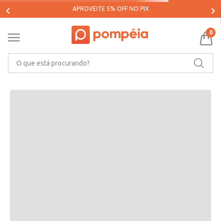
RECOMENDAMOS PARA VOCÊ
APROVEITE 5% OFF NO PIX
0
O que está procurando?
CARACTERÍSTICAS DO PRODUTO
Ler mais
MARCA
AVALIAÇÕES