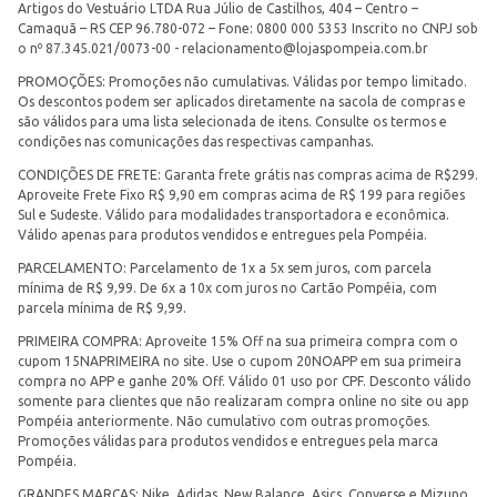
Artigos do Vestuário LTDA Rua Júlio de Castilhos, 404 – Centro –
Camaquã – RS CEP 96.780-072 – Fone: 0800 000 5353 Inscrito no CNPJ sob
o nº 87.345.021/0073-00 -
relacionamento@lojaspompeia.com.br
PROMOÇÕES: Promoções não cumulativas. Válidas por tempo limitado.
Os descontos podem ser aplicados diretamente na sacola de compras e
são válidos para uma lista selecionada de itens. Consulte os termos e
condições nas comunicações das respectivas campanhas.
CONDIÇÕES DE FRETE: Garanta frete grátis nas compras acima de R$299.
Aproveite Frete Fixo R$ 9,90 em compras acima de R$ 199 para regiões
Sul e Sudeste. Válido para modalidades transportadora e econômica.
Válido apenas para produtos vendidos e entregues pela Pompéia.
PARCELAMENTO: Parcelamento de 1x a 5x sem juros, com parcela
mínima de R$ 9,99. De 6x a 10x com juros no Cartão Pompéia, com
parcela mínima de R$ 9,99.
PRIMEIRA COMPRA: Aproveite 15% Off na sua primeira compra com o
cupom 15NAPRIMEIRA no site. Use o cupom 20NOAPP em sua primeira
compra no APP e ganhe 20% Off. Válido 01 uso por CPF. Desconto válido
somente para clientes que não realizaram compra online no site ou app
Pompéia anteriormente. Não cumulativo com outras promoções.
Promoções válidas para produtos vendidos e entregues pela marca
Pompéia.
GRANDES MARCAS: Nike, Adidas, New Balance, Asics, Converse e Mizuno.