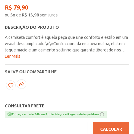
R$
79
,
90
ou
5
x
de
R$
15,98
sem juros
DESCRIÇÃO DO PRODUTO
A camiseta comfort é aquela peça que une conforto e estilo em um
visual descomplicado.\n\nConfeccionada em meia malha, ela tem
toque macio e um caimento soltinho que garante liberdade nos
movimentos. A gola redonda e as mangas curtas mantêm o
Ler Mais
clássico, enquanto o modelo comfort traz aquele fit mais amplo e
moderno. O destaque fica por conta da estampa frontal, que
SALVE OU COMPARTILHE
adiciona personalidade e transforma o básico em protagonista do
look. Um detalhe que deixa a produção mais interessante sem
esforço, perfeito para quem curte uma vibe urbana e atual.\n\nIdeal
para ocasiões casuais, combina com jeans, bermuda ou até uma
calça cargo para criar um visual moderno e cheio de atitude no dia a
CONSULTAR FRETE
dia.
Entrega em ate 24h em Porto Alegre e Regiao Metropolitana
CALCULAR