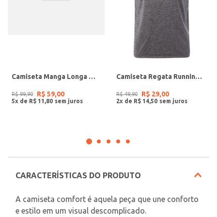
Camiseta Manga Longa Masculina OCRE
Camiseta Regata Running Masculina CINZA
R$
59
,
00
R$
29
,
00
R$
99
,
90
R$
49
,
90
5
x de
R$
11
,
80
2
x de
R$
14
,
50
CARACTERÍSTICAS DO PRODUTO
A camiseta comfort é aquela peça que une conforto 
e estilo em um visual descomplicado.