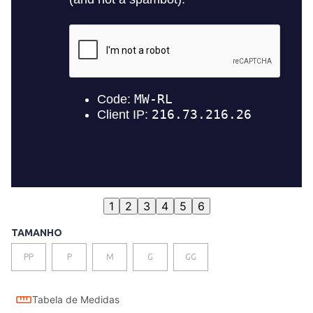
1
2
3
4
5
6
TAMANHO
PP
P
M
G
GG
Tabela de Medidas