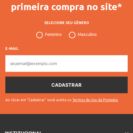
primeira compra no site*
Código Completo
20501006908801
Gênero
Masculino
SELECIONE SEU GÊNERO
Manga
Manga Curta
Feminino
Masculino
Gola
Gola Careca
E-MAIL
Cores
Chumbo
E-
mail
Ao clicar em "Cadastrar" você aceita os
Termos de Uso da Pompéia