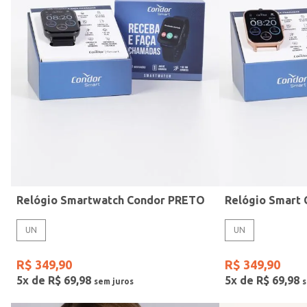
Mormaii
Preto
UN
Casio
Estilo
Rose
Gang
Vermelho
Relógio Smartwatch Condor PRETO
UN
UN
R$
349
,
90
R$
349
,
90
5
x de
R$
69
,
98
5
x de
R$
69
,
98