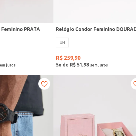
r Feminino PRATA
Relógio Condor Feminino DOURA
UN
R$
259
,
90
5
x de
R$
51
,
98