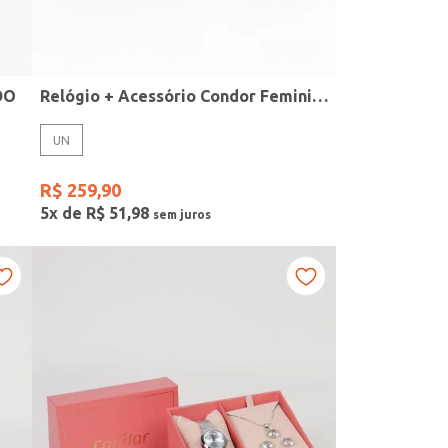
DO
Relógio + Acessório Condor Feminino PRATA
UN
R$
259
,
90
5
x de
R$
51
,
98