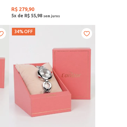
R$
279
,
90
5
x de
R$
55
,
98
34%
OFF