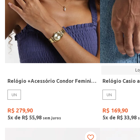
Modelo
Lo
Relógio +Acessório Condor Feminino DOURADO
UN
UN
R$
279
,
90
R$
169
,
90
5
x de
R$
55
,
98
5
x de
R$
33
,
98