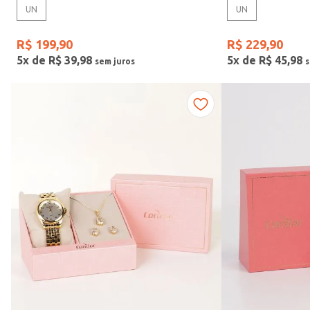
UN
UN
Gênero
R$
199
,
90
R$
229
,
90
5
x de
R$
39
,
98
5
x de
R$
45
,
98