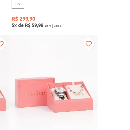
UN
R$
299
,
90
5
x de
R$
59
,
98