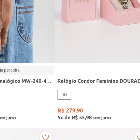
ja parceira
Relógio Casio analógico MW-240-4BVDF-SC
Relógio Condor Feminino DOURA
UN
R$
279
,
90
5
x de
R$
55
,
98