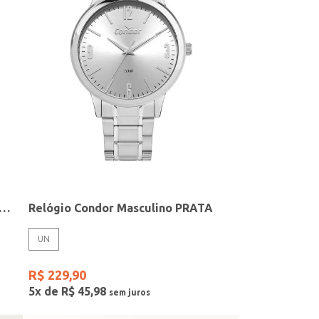
elógio + Acessório Feminino DOURADO
Relógio Condor Masculino PRATA
UN
R$
229
,
90
5
x de
R$
45
,
98