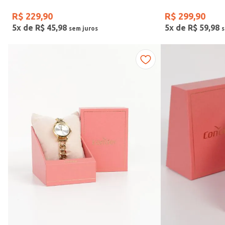
R$
229
,
90
R$
299
,
90
5
x de
R$
45
,
98
5
x de
R$
59
,
98
Faixas de preço
R$ 169,00
–
R$ 390,00