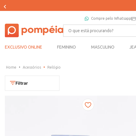
Compre pelo Whatsapp
O que está procurando?
EXCLUSIVO ONLINE
FEMININO
MASCULINO
JE
Acessórios
Relógio
Filtrar
Cores
Dourado
Marca
Marrom
CONDOR
Prata
TAMANHO