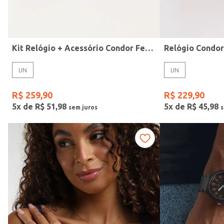
Idade
Kit Relógio + Acessório Condor Feminino DOURADO
Relógio Condo
UN
UN
R$
259
,
90
R$
229
,
90
5
x de
R$
51
,
98
5
x de
R$
45
,
98