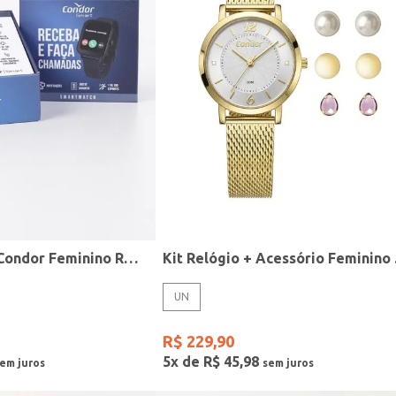
Relógio Smart Condor Feminino ROSE
Kit R
UN
R$
229
,
90
5
x de
R$
45
,
98