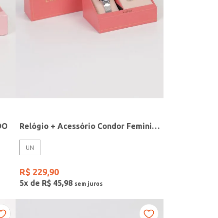
DO
Relógio + Acessório Condor Feminino PRATA
UN
R$
229
,
90
5
x de
R$
45
,
98