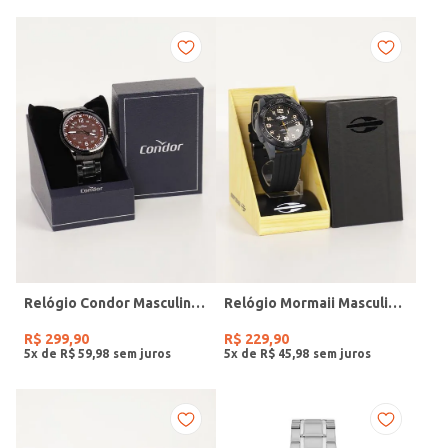
Relógio Condor Masculino PRETO
Relógio Mormaii Masculino PRETO
R$
299
,
90
R$
229
,
90
5
x de
R$
59
,
98
5
x de
R$
45
,
98