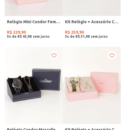
Relógio Mini Condor Feminino DOURADO
Kit Relógio + Acessório Condor Feminino DOURADO
R$
229
,
90
R$
259
,
90
5
x de
R$
45
,
98
5
x de
R$
51
,
98
Relógio Condor Masculino PRETO
Kit Relógio + Acessório Condor Feminino DOURADO