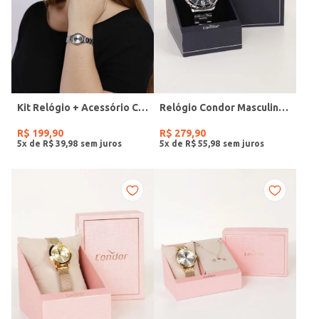
Kit Relógio + Acessório Condor Feminino PRATA
Relógio Condor Masculino PRATA
R$
199
,
90
R$
279
,
90
5
x de
R$
39
,
98
5
x de
R$
55
,
98