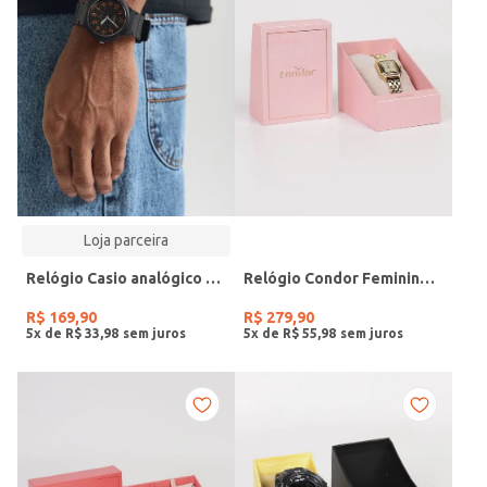
Loja parceira
Relógio Casio analógico MW-240-4BVDF-SC
Relógio Condor Feminino DOURADO
R$
169
,
90
R$
279
,
90
5
x de
R$
33
,
98
5
x de
R$
55
,
98