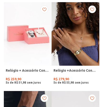
Relógio + Acessório Condor Feminino PRATA
Relógio +Acessório Condor Feminino DOURADO
R$
259
,
90
R$
279
,
90
5
x de
R$
51
,
98
5
x de
R$
55
,
98