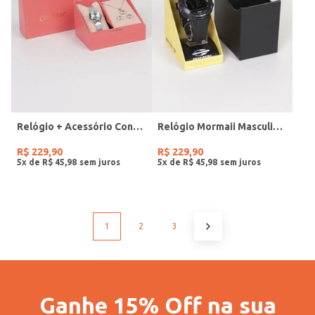
Relógio + Acessório Condor Feminino PRATA
Relógio Mormaii Masculino PRETO
R$
229
,
90
R$
229
,
90
5
x de
R$
45
,
98
5
x de
R$
45
,
98
1
2
3
Ganhe 15% Off na sua