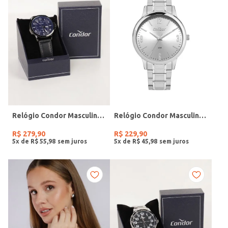
Relógio Condor Masculino PRETO
Relógio Condor Masculino PRATA
R$
279
,
90
R$
229
,
90
5
x de
R$
55
,
98
5
x de
R$
45
,
98