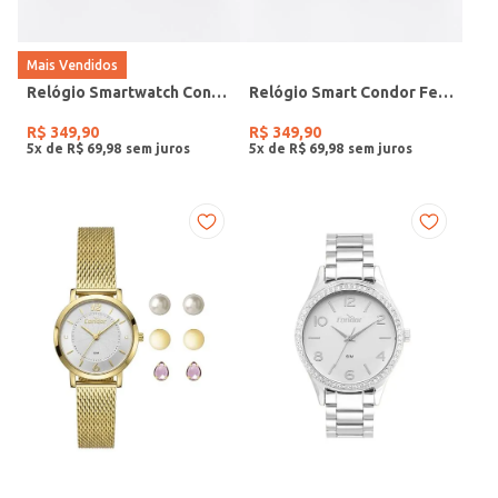
Mais Vendidos
Relógio Smartwatch Condor PRETO
Relógio Smart Condor Feminino ROSE
R$
349
,
90
R$
349
,
90
5
x de
R$
69
,
98
5
x de
R$
69
,
98