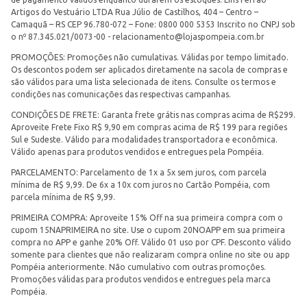
Artigos do Vestuário LTDA Rua Júlio de Castilhos, 404 – Centro –
Camaquã – RS CEP 96.780-072 – Fone: 0800 000 5353 Inscrito no CNPJ sob
o nº 87.345.021/0073-00 -
relacionamento@lojaspompeia.com.br
PROMOÇÕES: Promoções não cumulativas. Válidas por tempo limitado.
Os descontos podem ser aplicados diretamente na sacola de compras e
são válidos para uma lista selecionada de itens. Consulte os termos e
condições nas comunicações das respectivas campanhas.
CONDIÇÕES DE FRETE: Garanta frete grátis nas compras acima de R$299.
Aproveite Frete Fixo R$ 9,90 em compras acima de R$ 199 para regiões
Sul e Sudeste. Válido para modalidades transportadora e econômica.
Válido apenas para produtos vendidos e entregues pela Pompéia.
PARCELAMENTO: Parcelamento de 1x a 5x sem juros, com parcela
mínima de R$ 9,99. De 6x a 10x com juros no Cartão Pompéia, com
parcela mínima de R$ 9,99.
PRIMEIRA COMPRA: Aproveite 15% Off na sua primeira compra com o
cupom 15NAPRIMEIRA no site. Use o cupom 20NOAPP em sua primeira
compra no APP e ganhe 20% Off. Válido 01 uso por CPF. Desconto válido
somente para clientes que não realizaram compra online no site ou app
Pompéia anteriormente. Não cumulativo com outras promoções.
Promoções válidas para produtos vendidos e entregues pela marca
Pompéia.