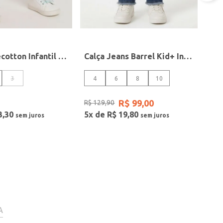
Calça Molecotton Infantil Para Menina - ROSA
Calça Jeans Barrel Kid+ Infantil Para Menina- AZUL
3
4
6
8
10
R$
99
,
00
R$
129
,
90
3
,
30
5
x de
R$
19
,
80
A