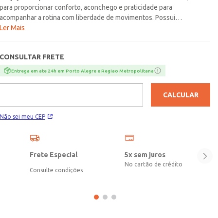
para proporcionar conforto, aconchego e praticidade para
acompanhar a rotina com liberdade de movimentos. Possui
modelagem jogger, cós elástico com cordão funcional para ajuste,
Ler Mais
barra com punho, além de bolsos frontais e posterior funcionais,
reunindo detalhes que tornam a peça ainda mais versátil para o dia a
CONSULTAR FRETE
dia. Seu caimento confortável e a proposta casual fazem dessa calça
uma ótima escolha para produções descomplicadas e cheias de estilo.
Entrega em ate 24h em Porto Alegre e Regiao Metropolitana
Uma peça curinga para trazer mais bem-estar e funcionalidade às
combinações do cotidiano!\n\nTecido: Moletom
CALCULAR
flanelado\nComposição: 75% algodão, 25% poliéster
Não sei meu CEP
Frete Especial
5x sem juros
No cartão de crédito
Consulte condições