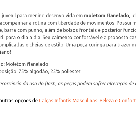
 juvenil para menino desenvolvida em 
moletom flanelado
, i
 acompanhar a rotina com liberdade de movimentos. Possui mo
e, barra com punho, além de bolsos frontais e posterior func
til para o dia a dia. Seu caimento confortável e a proposta 
mplicadas e cheias de estilo. Uma peça curinga para trazer 
iano!
do: Moletom flanelado
osição: 75% algodão, 25% poliéster
corrência do uso do flash, as peças podem sofrer alteração de c
 outras opções de
Calças Infantis Masculinas: Beleza e Confo