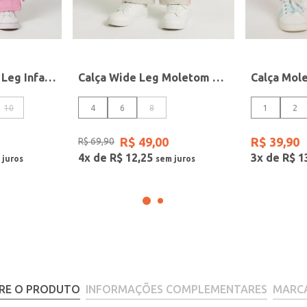
Calça Malha Wide Leg Infantil Para Menina - ROSA
Calça Wide Leg Moletom Kid+ Juvenil Para Menina - MESCLA
10
4
6
8
1
2
R$
49
,
00
R$
39
,
90
R$
69
,
90
4
x de
R$
12
,
25
3
x de
R$
1
RE O PRODUTO
INFORMAÇÕES COMPLEMENTARES
MARC