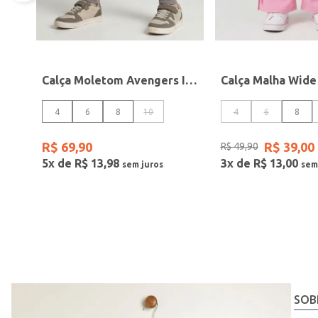
Calça Moletom Avengers Infantil Para Menino- CINZA
4
6
8
10
4
6
8
R$
69
,
90
R$
39
,
00
R$
49
,
90
5
x de
R$
13
,
98
3
x de
R$
13
,
00
SOB