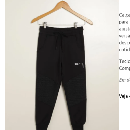
Calça
para
ajust
versá
desco
cotid
Teci
Comp
Em de
Veja