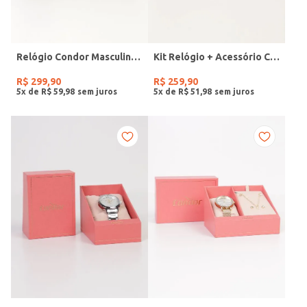
Relógio Condor Masculino PRETO
Kit Relógio + Acessório Condor Feminino DOURADO
R$
299
,
90
R$
259
,
90
5
x de
R$
59
,
98
5
x de
R$
51
,
98