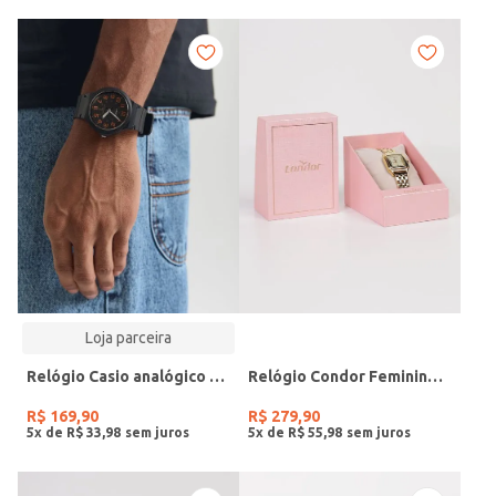
Loja parceira
Relógio Casio analógico MW-240-4BVDF-SC
Relógio Condor Feminino DOURADO
R$
169
,
90
R$
279
,
90
5
x de
R$
33
,
98
5
x de
R$
55
,
98