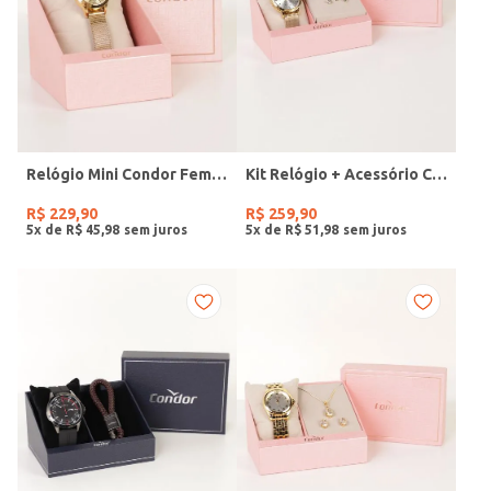
Relógio Mini Condor Feminino DOURADO
Kit Relógio + Acessório Condor Feminino DOURADO
R$
229
,
90
R$
259
,
90
5
x de
R$
45
,
98
5
x de
R$
51
,
98