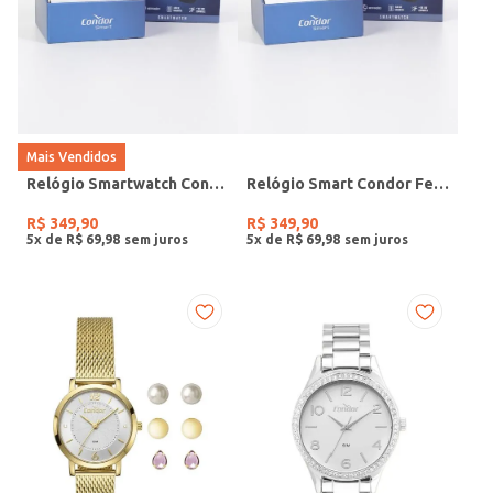
Mais Vendidos
Relógio Smartwatch Condor PRETO
Relógio Smart Condor Feminino ROSE
R$
349
,
90
R$
349
,
90
5
x de
R$
69
,
98
5
x de
R$
69
,
98