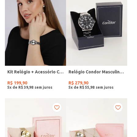
Kit Relógio + Acessório Condor Feminino PRATA
Relógio Condor Masculino PRATA
R$
199
,
90
R$
279
,
90
5
x de
R$
39
,
98
5
x de
R$
55
,
98