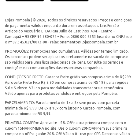
Lojas Pompéia | © 2026, Todos os direitos reservados. Preços e condições
de pagamento válidos enquanto durarem os estoques. Lins Ferrão
Artigos do Vestuário LTDA Rua Júlio de Castilhos, 404 – Centro –
Camaquã – RS CEP 96.780-072 – Fone: 0800 000 5353 Inscrito no CNPJ sob
o nº 87.345.021/0073-00 -
relacionamento@lojaspompeia.com.br
PROMOÇÕES: Promoções não cumulativas. Válidas por tempo limitado.
Os descontos podem ser aplicados diretamente na sacola de compras e
são válidos para uma lista selecionada de itens. Consulte os termos e
condições nas comunicações das respectivas campanhas.
CONDIÇÕES DE FRETE: Garanta frete grátis nas compras acima de R$299.
Aproveite Frete Fixo R$ 9,90 em compras acima de R$ 199 para regiões
Sul e Sudeste. Válido para modalidades transportadora e econômica.
Válido apenas para produtos vendidos e entregues pela Pompéia.
PARCELAMENTO: Parcelamento de 1x a 5x sem juros, com parcela
mínima de R$ 9,99. De 6x a 10x com juros no Cartão Pompéia, com
parcela mínima de R$ 9,99.
PRIMEIRA COMPRA: Aproveite 15% Off na sua primeira compra com o
cupom 15NAPRIMEIRA no site. Use o cupom 20NOAPP em sua primeira
compra no APP e ganhe 20% Off. Válido 01 uso por CPF. Desconto válido