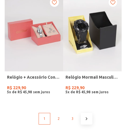
Relógio + Acessório Condor Feminino PRATA
Relógio Mormaii Masculino PRETO
R$
229
,
90
R$
229
,
90
5
x de
R$
45
,
98
5
x de
R$
45
,
98
1
2
3