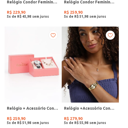
Relógio Condor Feminino PRATA
Relógio Condor Feminino DOURADO
R$
229
,
90
R$
259
,
90
5
x de
R$
45
,
98
5
x de
R$
51
,
98
Relógio + Acessório Condor Feminino PRATA
Relógio +Acessório Condor Feminino DOURADO
R$
259
,
90
R$
279
,
90
5
x de
R$
51
,
98
5
x de
R$
55
,
98