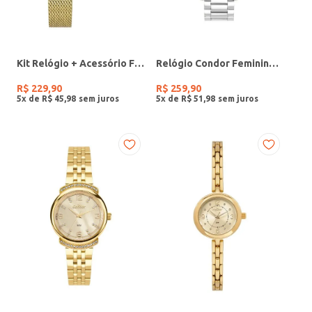
Kit Relógio + Acessório Feminino DOURADO
Relógio Condor Feminino PRATA
R$
229
,
90
R$
259
,
90
5
x de
R$
45
,
98
5
x de
R$
51
,
98