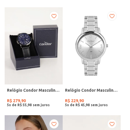
Relógio Condor Masculino PRETO
Relógio Condor Masculino PRATA
R$
279
,
90
R$
229
,
90
5
x de
R$
55
,
98
5
x de
R$
45
,
98