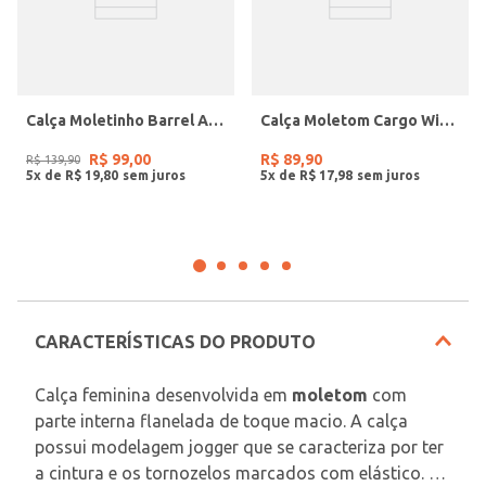
Calça Moletinho Barrel Autentique Feminina MARROM
Calça Moletom Cargo Wide Leg Feminina BEGE
R$
99
,
00
R$
89
,
90
R$
139
,
90
5
x de
R$
19
,
80
5
x de
R$
17
,
98
CARACTERÍSTICAS DO PRODUTO
Calça feminina desenvolvida em 
moletom
 com 
parte interna flanelada de toque macio. A calça 
possui modelagem jogger que se caracteriza por ter 
a cintura e os tornozelos marcados com elástico. 