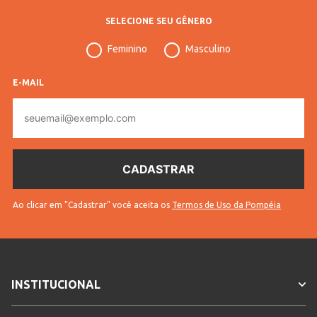
SELECIONE SEU GÊNERO
Gênero
Feminino
Feminino
Masculino
Confecção
Convencional
Idade
Adulto
E-MAIL
E-
Tecido
Moletom
mail
Cores
Preto
Ao clicar em "Cadastrar" você aceita os
Termos de Uso da Pompéia
INSTITUCIONAL