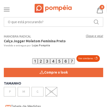
0
O que está procurando?
Clique e veja!
MANOBRA RADICAL
Calça Jogger Moletom Feminina Preto
Lojas Pompéia
Ver similares
1
2
3
4
5
6
7
Compre o look
TAMANHO
P
M
G
GG
Tabela de Medidas