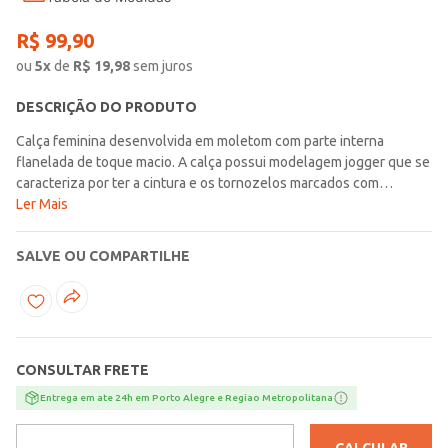
R$
99
,
90
ou
5
x
de
R$
19,98
sem juros
DESCRIÇÃO DO PRODUTO
Calça feminina desenvolvida em moletom com parte interna
flanelada de toque macio. A calça possui modelagem jogger que se
caracteriza por ter a cintura e os tornozelos marcados com
elástico. Conta com bolsos frontais funcionais, ótimos para guardar
Ler Mais
pequenos itens com segurança. Essencial para os looks do dia a
dia!\n\nTecido: Moletom\nComposição: 50% algodão, 50%
SALVE OU COMPARTILHE
poliéster
CONSULTAR FRETE
Entrega em ate 24h em Porto Alegre e Regiao Metropolitana
CALCULAR