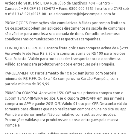
Artigos do Vestuário LTDA Rua Júlio de Castilhos, 404 – Centro –
Camaquã – RS CEP 96.780-072 – Fone: 0800 000 5353 Inscrito no CNPJ sob
o nº 87.345.021/0073-00 -
relacionamento@lojaspompeia.com.br
PROMOÇÕES: Promoções não cumulativas. Válidas por tempo limitado.
Os descontos podem ser aplicados diretamente na sacola de compras e
são válidos para uma lista selecionada de itens. Consulte os termos e
condições nas comunicações das respectivas campanhas.
CONDIÇÕES DE FRETE: Garanta frete grátis nas compras acima de R$299.
Aproveite Frete Fixo R$ 9,90 em compras acima de R$ 199 para regiões
Sul e Sudeste. Válido para modalidades transportadora e econômica.
Válido apenas para produtos vendidos e entregues pela Pompéia.
PARCELAMENTO: Parcelamento de 1x a 5x sem juros, com parcela
mínima de R$ 9,99. De 6x a 10x com juros no Cartão Pompéia, com
parcela mínima de R$ 9,99.
PRIMEIRA COMPRA: Aproveite 15% Off na sua primeira compra com o
cupom 15NAPRIMEIRA no site. Use o cupom 20NOAPP em sua primeira
compra no APP e ganhe 20% Off. Válido 01 uso por CPF. Desconto válido
somente para clientes que não realizaram compra online no site ou app
Pompéia anteriormente. Não cumulativo com outras promoções.
Promoções válidas para produtos vendidos e entregues pela marca
Pompéia.