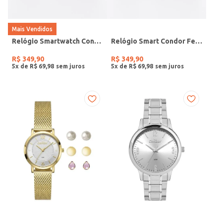
Mais Vendidos
Relógio Smartwatch Condor PRETO
Relógio Smart Condor Feminino ROSE
R$
349
,
90
R$
349
,
90
5
x de
R$
69
,
98
5
x de
R$
69
,
98