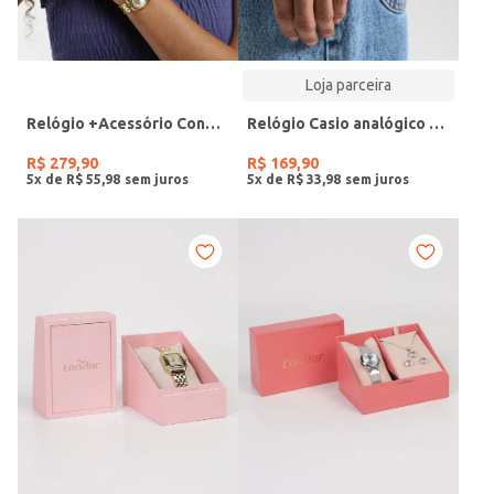
Loja parceira
Relógio +Acessório Condor Feminino DOURADO
Relógio Casio analógico MW-240-4BVDF-SC
R$
279
,
90
R$
169
,
90
5
x de
R$
55
,
98
5
x de
R$
33
,
98