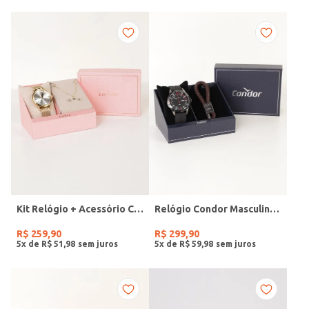
Kit Relógio + Acessório Condor Feminino DOURADO
Relógio Condor Masculino PRETO
R$
259
,
90
R$
299
,
90
5
x de
R$
51
,
98
5
x de
R$
59
,
98