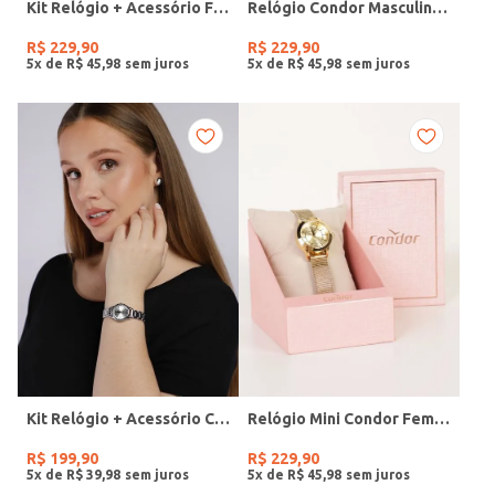
Kit Relógio + Acessório Feminino DOURADO
Relógio Condor Masculino PRATA
R$
229
,
90
R$
229
,
90
5
x de
R$
45
,
98
5
x de
R$
45
,
98
Kit Relógio + Acessório Condor Feminino PRATA
Relógio Mini Condor Feminino DOURADO
R$
199
,
90
R$
229
,
90
5
x de
R$
39
,
98
5
x de
R$
45
,
98