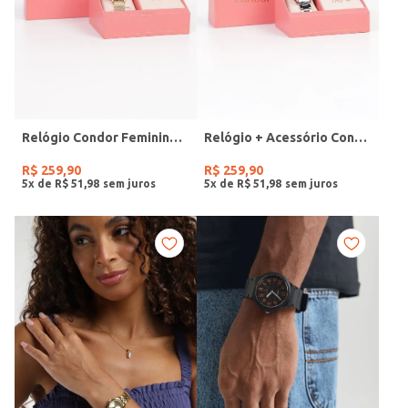
Relógio Condor Feminino DOURADO
Relógio + Acessório Condor Feminino PRATA
R$
259
,
90
R$
259
,
90
5
x de
R$
51
,
98
5
x de
R$
51
,
98