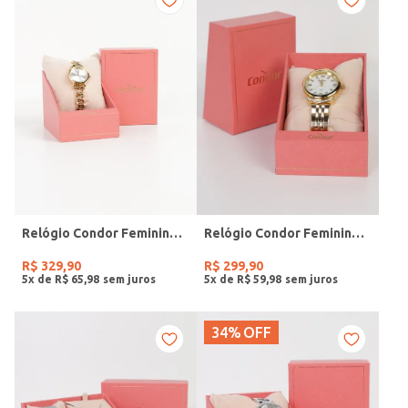
Relógio Condor Feminino DOURADO
Relógio Condor Feminino DOURADO
R$
329
,
90
R$
299
,
90
5
x de
R$
65
,
98
5
x de
R$
59
,
98
34%
OFF