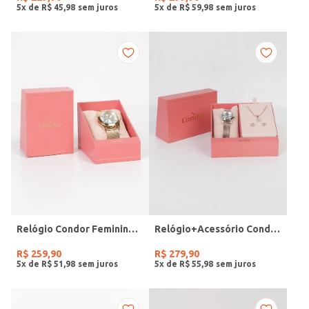
5
x de
R$
45
,
98
5
x de
R$
59
,
98
Relógio Condor Feminino DOURADO
Relógio+Acessório Condor Feminino ROSE
R$
259
,
90
R$
279
,
90
5
x de
R$
51
,
98
5
x de
R$
55
,
98