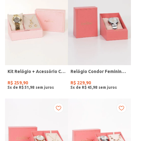
Kit Relógio + Acessório Condor Feminino DOURADO
Relógio Condor Feminino PRATA
R$
259
,
90
R$
229
,
90
5
x de
R$
51
,
98
5
x de
R$
45
,
98