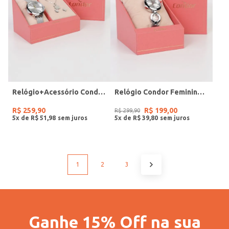
Relógio+Acessório Condor Feminino PRATA
Relógio Condor Feminino PRATA
R$
259
,
90
R$
199
,
00
R$
299
,
90
5
x de
R$
51
,
98
5
x de
R$
39
,
80
1
2
3
Ganhe 15% Off na sua