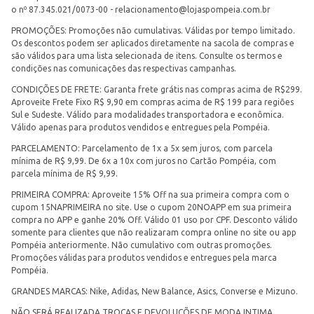
o nº 87.345.021/0073-00 -
relacionamento@lojaspompeia.com.br
PROMOÇÕES: Promoções não cumulativas. Válidas por tempo limitado.
Os descontos podem ser aplicados diretamente na sacola de compras e
são válidos para uma lista selecionada de itens. Consulte os termos e
condições nas comunicações das respectivas campanhas.
CONDIÇÕES DE FRETE: Garanta frete grátis nas compras acima de R$299.
Aproveite Frete Fixo R$ 9,90 em compras acima de R$ 199 para regiões
Sul e Sudeste. Válido para modalidades transportadora e econômica.
Válido apenas para produtos vendidos e entregues pela Pompéia.
PARCELAMENTO: Parcelamento de 1x a 5x sem juros, com parcela
mínima de R$ 9,99. De 6x a 10x com juros no Cartão Pompéia, com
parcela mínima de R$ 9,99.
PRIMEIRA COMPRA: Aproveite 15% Off na sua primeira compra com o
cupom 15NAPRIMEIRA no site. Use o cupom 20NOAPP em sua primeira
compra no APP e ganhe 20% Off. Válido 01 uso por CPF. Desconto válido
somente para clientes que não realizaram compra online no site ou app
Pompéia anteriormente. Não cumulativo com outras promoções.
Promoções válidas para produtos vendidos e entregues pela marca
Pompéia.
GRANDES MARCAS: Nike, Adidas, New Balance, Asics, Converse e Mizuno.
NÃO SERÁ REALIZADA TROCAS E DEVOLUÇÕES DE MODA INTIMA.