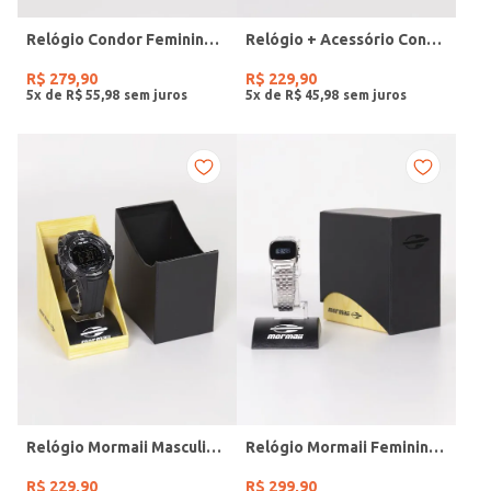
Relógio Condor Feminino DOURADO
Relógio + Acessório Condor Feminino PRATA
R$
279
,
90
R$
229
,
90
5
x de
R$
55
,
98
5
x de
R$
45
,
98
Relógio Mormaii Masculino PRETO
Relógio Mormaii Feminino PRATA
R$
229
,
90
R$
299
,
90