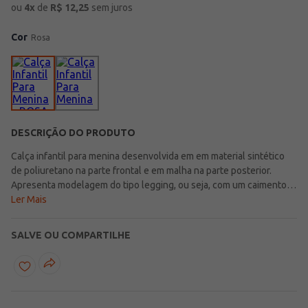
ou
4
x
de
R$
12,25
sem juros
Cor
Rosa
DESCRIÇÃO DO PRODUTO
Calça infantil para menina desenvolvida em em material sintético
de poliuretano na parte frontal e em malha na parte posterior.
Apresenta modelagem do tipo legging, ou seja, com um caimento
justinho. Possui cós elástico e barra com acabamento simples. O
Ler Mais
seu diferencial fica por conta de costuras na parte frontal. A calça
perfeita para looks confortáveis e muito estilosos!\n\nTecido parte
SALVE OU COMPARTILHE
frontal: Sintético PU\nTecido parte posterior: Malha\nComposição:
100% poliuretanoComposição: 65% viscose, 31% poliamida, 04%
elastano