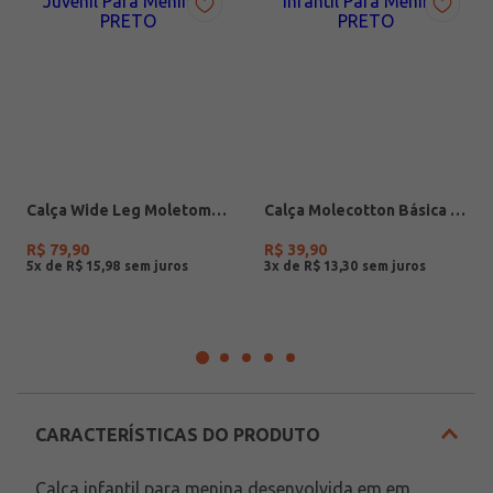
Calça Wide Leg Moletom Juvenil Para Menina - PRETO
Calça Molecotton Básica Infantil Para Menina- PRETO
R$
79
,
90
R$
39
,
90
5
x de
R$
15
,
98
3
x de
R$
13
,
30
CARACTERÍSTICAS DO PRODUTO
Calça infantil para menina desenvolvida em em 