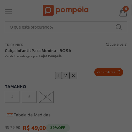
0
O que está procurando?
Clique e veja!
TRICK NICK
Calça Infantil Para Menina - ROSA
Lojas Pompéia
Ver similares
1
2
3
TAMANHO
4
6
8
Tabela de Medidas
R$
49
,
00
R$
79
,
90
39%
OFF