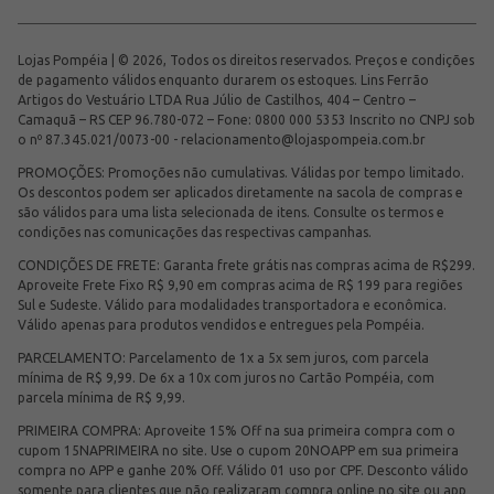
Lojas Pompéia | © 2026, Todos os direitos reservados. Preços e condições
de pagamento válidos enquanto durarem os estoques. Lins Ferrão
Artigos do Vestuário LTDA Rua Júlio de Castilhos, 404 – Centro –
Camaquã – RS CEP 96.780-072 – Fone: 0800 000 5353 Inscrito no CNPJ sob
o nº 87.345.021/0073-00 -
relacionamento@lojaspompeia.com.br
PROMOÇÕES: Promoções não cumulativas. Válidas por tempo limitado.
Os descontos podem ser aplicados diretamente na sacola de compras e
são válidos para uma lista selecionada de itens. Consulte os termos e
condições nas comunicações das respectivas campanhas.
CONDIÇÕES DE FRETE: Garanta frete grátis nas compras acima de R$299.
Aproveite Frete Fixo R$ 9,90 em compras acima de R$ 199 para regiões
Sul e Sudeste. Válido para modalidades transportadora e econômica.
Válido apenas para produtos vendidos e entregues pela Pompéia.
PARCELAMENTO: Parcelamento de 1x a 5x sem juros, com parcela
mínima de R$ 9,99. De 6x a 10x com juros no Cartão Pompéia, com
parcela mínima de R$ 9,99.
PRIMEIRA COMPRA: Aproveite 15% Off na sua primeira compra com o
cupom 15NAPRIMEIRA no site. Use o cupom 20NOAPP em sua primeira
compra no APP e ganhe 20% Off. Válido 01 uso por CPF. Desconto válido
somente para clientes que não realizaram compra online no site ou app