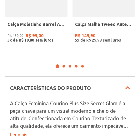
Calça Moletinho Barrel Autentique Feminina MARROM
Calça Malha Tweed Autentique Plus Size Feminina CINZA
R$
99
,
00
R$
149
,
90
R$
139
,
90
5
x de
R$
19
,
80
5
x de
R$
29
,
98
CARACTERÍSTICAS DO PRODUTO
A Calça Feminina Courino Plus Size Secret Glam é a 
peça chave para um visual moderno e cheio de 
atitude. Confeccionada em Courino Texturizado de 
alta qualidade, ela oferece um caimento impecável 
que valoriza a silhueta, ao mesmo tempo que 
Ler mais
Em decorrência do uso do flash, as peças podem 