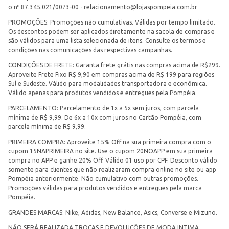
o nº 87.345.021/0073-00 -
relacionamento@lojaspompeia.com.br
PROMOÇÕES: Promoções não cumulativas. Válidas por tempo limitado.
Os descontos podem ser aplicados diretamente na sacola de compras e
são válidos para uma lista selecionada de itens. Consulte os termos e
condições nas comunicações das respectivas campanhas.
CONDIÇÕES DE FRETE: Garanta frete grátis nas compras acima de R$299.
Aproveite Frete Fixo R$ 9,90 em compras acima de R$ 199 para regiões
Sul e Sudeste. Válido para modalidades transportadora e econômica.
Válido apenas para produtos vendidos e entregues pela Pompéia.
PARCELAMENTO: Parcelamento de 1x a 5x sem juros, com parcela
mínima de R$ 9,99. De 6x a 10x com juros no Cartão Pompéia, com
parcela mínima de R$ 9,99.
PRIMEIRA COMPRA: Aproveite 15% Off na sua primeira compra com o
cupom 15NAPRIMEIRA no site. Use o cupom 20NOAPP em sua primeira
compra no APP e ganhe 20% Off. Válido 01 uso por CPF. Desconto válido
somente para clientes que não realizaram compra online no site ou app
Pompéia anteriormente. Não cumulativo com outras promoções.
Promoções válidas para produtos vendidos e entregues pela marca
Pompéia.
GRANDES MARCAS: Nike, Adidas, New Balance, Asics, Converse e Mizuno.
NÃO SERÁ REALIZADA TROCAS E DEVOLUÇÕES DE MODA INTIMA.