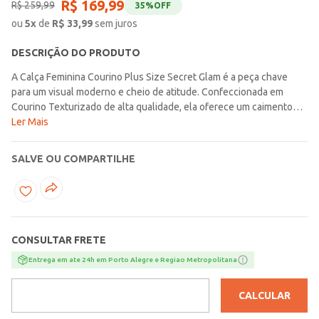
R$
169
,
99
R$
259
,
99
35%
OFF
ou
5
x
de
R$
33,99
sem juros
DESCRIÇÃO DO PRODUTO
A Calça Feminina Courino Plus Size Secret Glam é a peça chave
para um visual moderno e cheio de atitude. Confeccionada em
Courino Texturizado de alta qualidade, ela oferece um caimento
impecável que valoriza a silhueta, ao mesmo tempo que garante
Ler Mais
conforto e flexibilidade. A textura sofisticada do courino adiciona
um toque rocker e elegante a qualquer look. Combine com blusas
SALVE OU COMPARTILHE
soltas ou croppeds para um estilo ousado e marcante.
CONSULTAR FRETE
Entrega em ate 24h em Porto Alegre e Regiao Metropolitana
CALCULAR