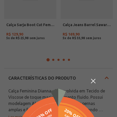
Calça Sarja Boot Cut Feminina PRETO
Calça Jeans Barrel Sawary Feminina AZUL
R$
129
,
90
R$
169
,
90
5
x de
R$
25
,
98
5
x de
R$
33
,
98
CARACTERÍSTICAS DO PRODUTO
Calça Feminina Dianna, desenvolvida em Tecido de 
Viscose de toque macio e caimento fluido. Possui 
modelagem Aladim, caracterizada por pernas 
amplas e franzidas na cintura, proporcionando 
conforto, movimento e visual moderno. Conta com 
Ler mais