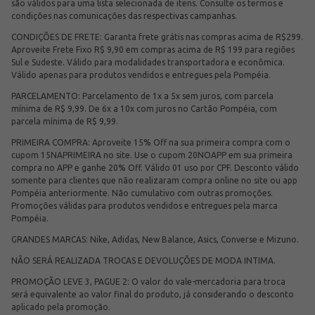
são válidos para uma lista selecionada de itens. Consulte os termos e
condições nas comunicações das respectivas campanhas.
CONDIÇÕES DE FRETE: Garanta frete grátis nas compras acima de R$299.
Aproveite Frete Fixo R$ 9,90 em compras acima de R$ 199 para regiões
Sul e Sudeste. Válido para modalidades transportadora e econômica.
Válido apenas para produtos vendidos e entregues pela Pompéia.
PARCELAMENTO: Parcelamento de 1x a 5x sem juros, com parcela
mínima de R$ 9,99. De 6x a 10x com juros no Cartão Pompéia, com
parcela mínima de R$ 9,99.
PRIMEIRA COMPRA: Aproveite 15% Off na sua primeira compra com o
cupom 15NAPRIMEIRA no site. Use o cupom 20NOAPP em sua primeira
compra no APP e ganhe 20% Off. Válido 01 uso por CPF. Desconto válido
somente para clientes que não realizaram compra online no site ou app
Pompéia anteriormente. Não cumulativo com outras promoções.
Promoções válidas para produtos vendidos e entregues pela marca
Pompéia.
GRANDES MARCAS: Nike, Adidas, New Balance, Asics, Converse e Mizuno.
NÃO SERÁ REALIZADA TROCAS E DEVOLUÇÕES DE MODA INTIMA.
PROMOÇÃO LEVE 3, PAGUE 2: O valor do vale-mercadoria para troca
será equivalente ao valor final do produto, já considerando o desconto
aplicado pela promoção.