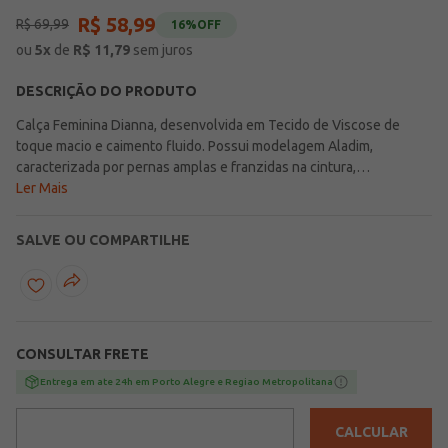
R$
58
,
99
R$
69
,
99
16%
OFF
ou
5
x
de
R$
11,79
sem juros
DESCRIÇÃO DO PRODUTO
Calça Feminina Dianna, desenvolvida em Tecido de Viscose de
toque macio e caimento fluido. Possui modelagem Aladim,
caracterizada por pernas amplas e franzidas na cintura,
proporcionando conforto, movimento e visual moderno. Conta com
Ler Mais
cós largo em elástico, que garante ajuste perfeito, e barra com
leves franzidos e acabamento em friso, adicionando charme e
SALVE OU COMPARTILHE
delicadeza à peça. Ideal para looks casuais e sofisticados.
CONSULTAR FRETE
Entrega em ate 24h em Porto Alegre e Regiao Metropolitana
CALCULAR