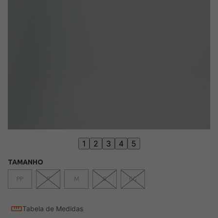
1
2
3
4
5
TAMANHO
PP
P
M
G
GG
Tabela de Medidas