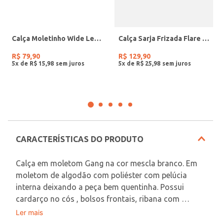
Calça Moletinho Wide Leg Feminina MESCLA
Calça Sarja Frizada Flare Com Cinto Feminina BORDO
R$
79
,
90
R$
129
,
90
5
x de
R$
15
,
98
5
x de
R$
25
,
98
CARACTERÍSTICAS DO PRODUTO
Calça em moletom Gang na cor mescla branco. Em 
moletom de algodão com poliéster com pelúcia 
interna deixando a peça bem quentinha. Possui 
cardarço no cós , bolsos frontais, ribana com 
elastano no cós e no punho. Essa calça é super 
Ler mais
Em decorrência do uso do flash, as peças podem 