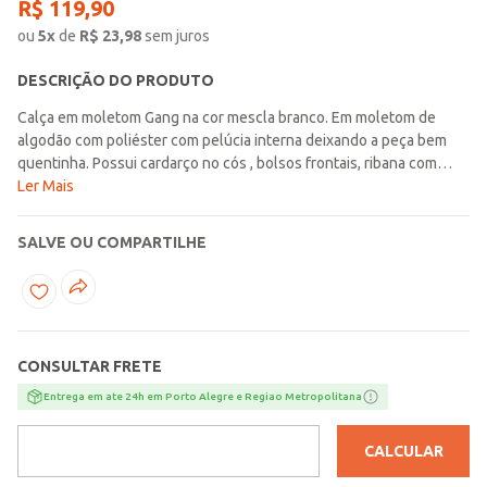
R$
119
,
90
ou
5
x
de
R$
23,98
sem juros
DESCRIÇÃO DO PRODUTO
Calça em moletom Gang na cor mescla branco. Em moletom de
algodão com poliéster com pelúcia interna deixando a peça bem
quentinha. Possui cardarço no cós , bolsos frontais, ribana com
elastano no cós e no punho. Essa calça é super versátil e fica lindo
Ler Mais
com diversos tons . Aquele básico nada básico. Aproveite e aposte
no look confortável.
SALVE OU COMPARTILHE
CONSULTAR FRETE
Entrega em ate 24h em Porto Alegre e Regiao Metropolitana
CALCULAR