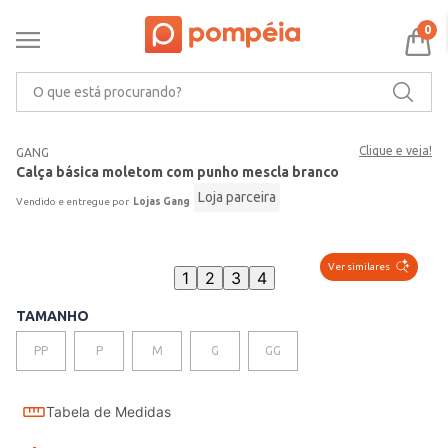
0
O que está procurando?
Clique e veja!
GANG
Calça básica moletom com punho mescla branco
Loja parceira
Lojas Gang
Ver similares
1
2
3
4
TAMANHO
PP
P
M
G
GG
Tabela de Medidas