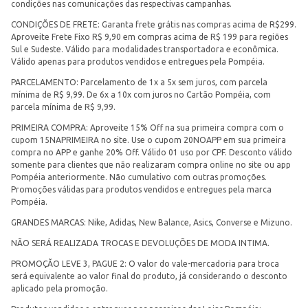
condições nas comunicações das respectivas campanhas.
CONDIÇÕES DE FRETE: Garanta frete grátis nas compras acima de R$299.
Aproveite Frete Fixo R$ 9,90 em compras acima de R$ 199 para regiões
Sul e Sudeste. Válido para modalidades transportadora e econômica.
Válido apenas para produtos vendidos e entregues pela Pompéia.
PARCELAMENTO: Parcelamento de 1x a 5x sem juros, com parcela
mínima de R$ 9,99. De 6x a 10x com juros no Cartão Pompéia, com
parcela mínima de R$ 9,99.
PRIMEIRA COMPRA: Aproveite 15% Off na sua primeira compra com o
cupom 15NAPRIMEIRA no site. Use o cupom 20NOAPP em sua primeira
compra no APP e ganhe 20% Off. Válido 01 uso por CPF. Desconto válido
somente para clientes que não realizaram compra online no site ou app
Pompéia anteriormente. Não cumulativo com outras promoções.
Promoções válidas para produtos vendidos e entregues pela marca
Pompéia.
GRANDES MARCAS: Nike, Adidas, New Balance, Asics, Converse e Mizuno.
NÃO SERÁ REALIZADA TROCAS E DEVOLUÇÕES DE MODA INTIMA.
PROMOÇÃO LEVE 3, PAGUE 2: O valor do vale-mercadoria para troca
será equivalente ao valor final do produto, já considerando o desconto
aplicado pela promoção.