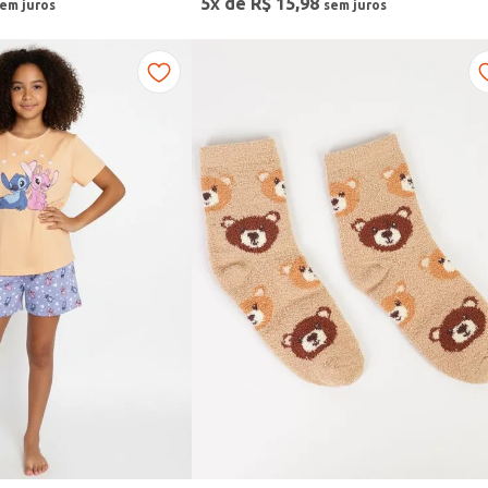
5
x de
R$
15
,
98