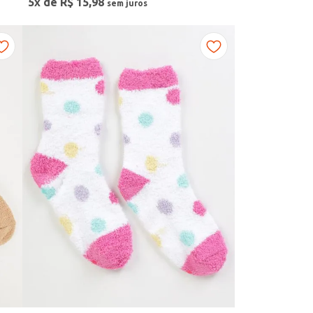
5
x de
R$
15
,
98