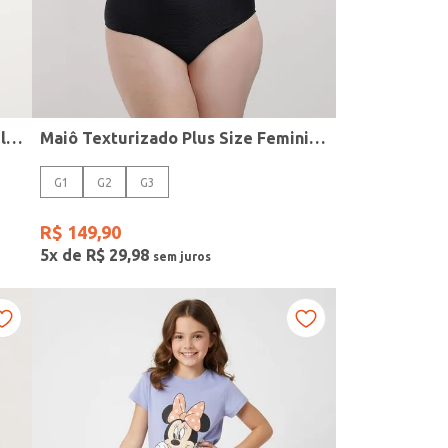
Biquíni Minnie Com Babado Infantil Para Menina - ROSA
Maiô Texturizado Plus Size Feminino PRETO
G1
G2
G3
R$
149
,
90
5
x de
R$
29
,
98