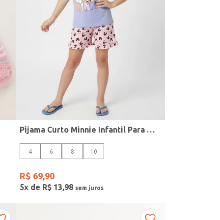
Pijama Curto Minnie Infantil Para Menina - AZUL/ROSA
4
6
8
10
R$
69
,
90
5
x de
R$
13
,
98