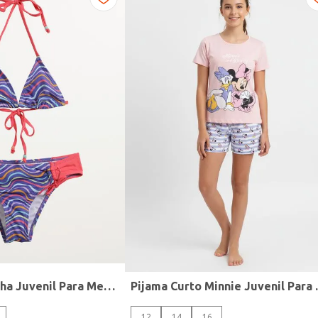
Biquíni Cortininha Juvenil Para Menina - AZUL/VERMELHO
Pijama Curt
12
14
16