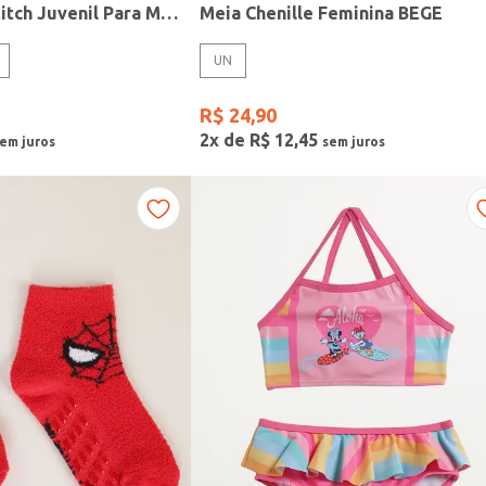
Pijama Curto Stitch Juvenil Para Menina - SALMAO/AZUL
Meia Chenille Feminina BEGE
UN
R$
24
,
90
2
x de
R$
12
,
45