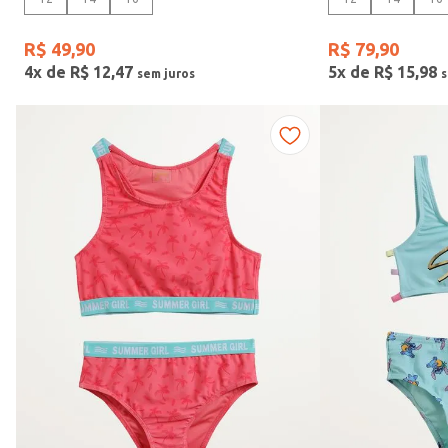
R$
49
,
90
R$
79
,
90
4
x de
R$
12
,
47
5
x de
R$
15
,
98
Gola