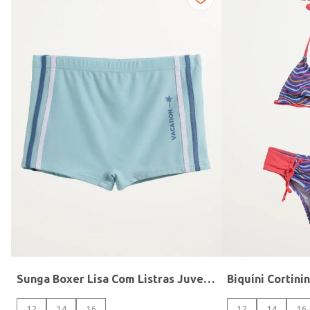
Gênero
Sunga Boxer Lisa Com Listras Juvenil Para Menino- AZUL
12
14
16
12
14
16