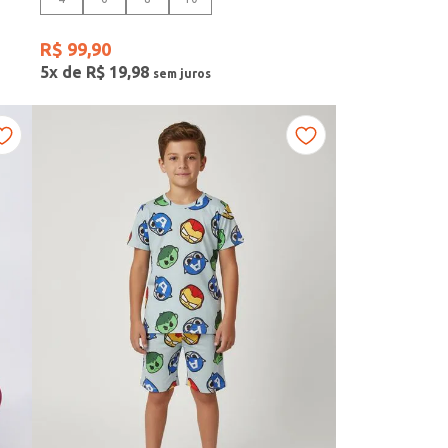
R$
99
,
90
5
x de
R$
19
,
98