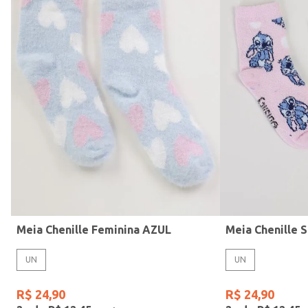
Feminino
Meia Chenille Feminina AZUL
Meia Chenille 
UN
UN
R$
24
,
90
R$
24
,
90
Subcategoria