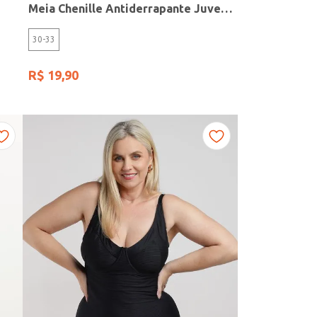
Meia Chenille Antiderrapante Juvenil Para Menina BRANCO
30-33
R$
19
,
90