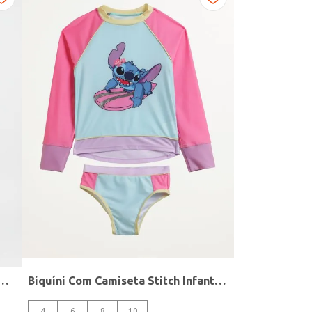
o Minnie Juvenil Para Menina - ROSA
Biquíni Com Camiseta Stitch Infantil Para Menina- MULTICOLORIDO
4
6
8
10