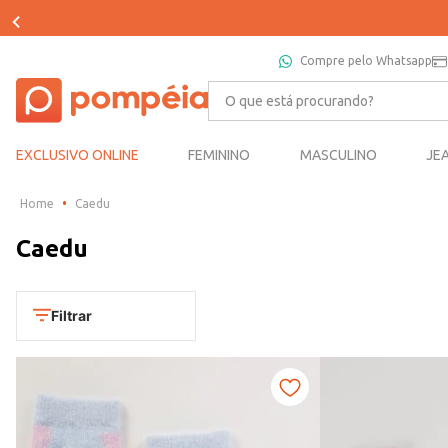
Compre pelo Whatsapp
O que está procurando?
EXCLUSIVO ONLINE
FEMININO
MASCULINO
JE
Caedu
Caedu
Filtrar
Departamento
Infantil
Categoria