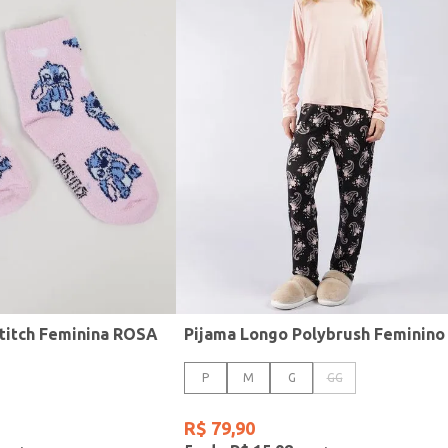
Stitch Feminina ROSA
P
M
G
GG
R$
79
,
90