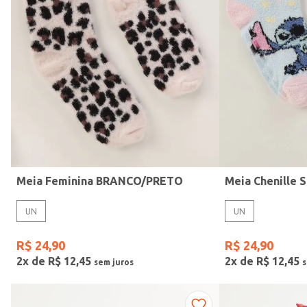
Confecção
Meia Feminina BRANCO/PRETO
UN
UN
R$
24
,
90
R$
24
,
90
2
x de
R$
12
,
45
2
x de
R$
12
,
45