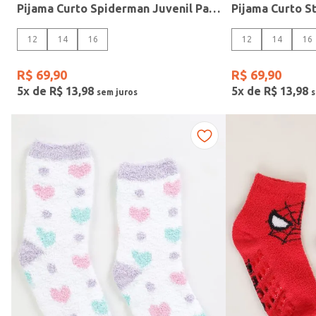
Pijama Curto Spiderman Juvenil Para Menino - AZUL
12
14
16
12
14
16
R$
69
,
90
R$
69
,
90
5
x de
R$
13
,
98
5
x de
R$
13
,
98
Marca