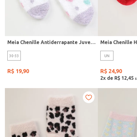
CAEDU
TAMANHO
1
Comprimento
2
Meia Chenille Antiderrapante Juvenil Para Menina LILAS
3
4
30-33
UN
6
8
R$
19
,
90
R$
24
,
90
2
x de
R$
12
,
45
10
12
14
16
Ver mais 9