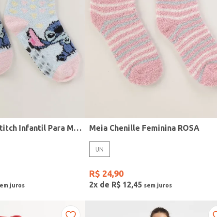
Meia Chenille Stitch Infantil Para Menina - AZUL
Meia Chenille Feminina ROSA
UN
R$
24
,
90
2
x de
R$
12
,
45