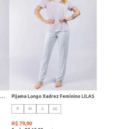
Pijama Longo Polybrush Feminino ROSA/PRETO
Pijama Longo Xadrez Feminino LILAS
P
M
G
GG
R$
79
,
90