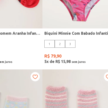
Meia Chenille Homem Aranha Infantil Para Menino - VERMELHO
1
2
3
R$
79
,
90
5
x de
R$
15
,
98