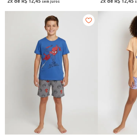
2
x de
R$
12
,
45
2
x de
R$
12
,
45
Cores