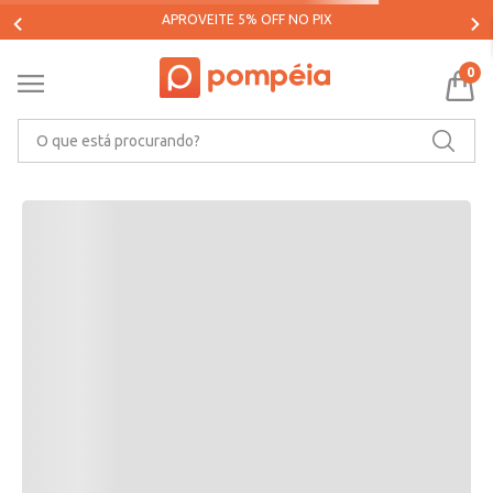
0
O que está procurando?
Oops!
O que eu devo fazer?
Verifique os termos digitados.
Tente utilizar uma única palavra.