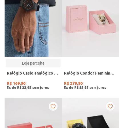
Loja parceira
Relógio Casio analógico MW-240-4BVDF-SC
Relógio Condor Feminino DOURADO
R$
169
,
90
R$
279
,
90
5
x de
R$
33
,
98
5
x de
R$
55
,
98