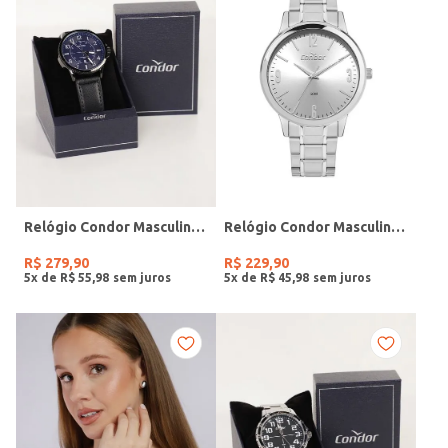
Relógio Condor Masculino PRETO
Relógio Condor Masculino PRATA
R$
279
,
90
R$
229
,
90
5
x de
R$
55
,
98
5
x de
R$
45
,
98