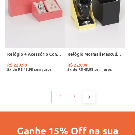
Relógio + Acessório Condor Feminino PRATA
Relógio Mormaii Masculino PRETO
R$
229
,
90
R$
229
,
90
5
x de
R$
45
,
98
5
x de
R$
45
,
98
1
2
3
Ganhe 15% Off na sua