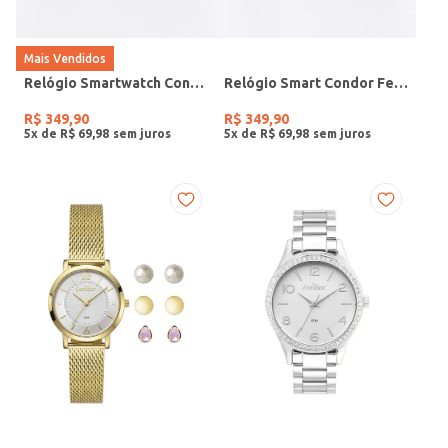
Mais Vendidos
Relógio Smartwatch Condor PRETO
Relógio Smart Condor Feminino ROSE
R$
349
,
90
R$
349
,
90
5
x de
R$
69
,
98
5
x de
R$
69
,
98