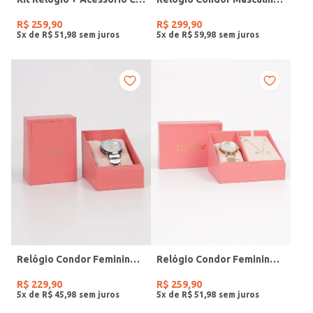
R$
259
,
90
R$
299
,
90
5
x de
R$
51
,
98
5
x de
R$
59
,
98
Relógio Condor Feminino PRATA
Relógio Condor Feminino DOURADO
R$
229
,
90
R$
259
,
90
5
x de
R$
45
,
98
5
x de
R$
51
,
98