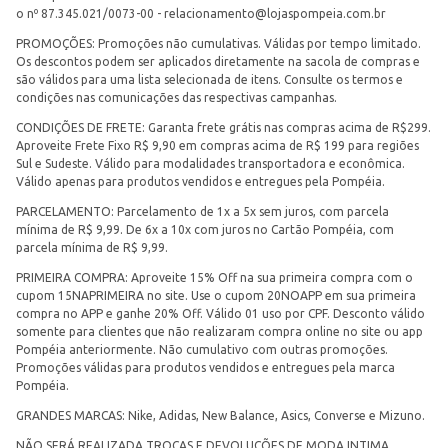
o nº 87.345.021/0073-00 -
relacionamento@lojaspompeia.com.br
PROMOÇÕES: Promoções não cumulativas. Válidas por tempo limitado.
Os descontos podem ser aplicados diretamente na sacola de compras e
são válidos para uma lista selecionada de itens. Consulte os termos e
condições nas comunicações das respectivas campanhas.
CONDIÇÕES DE FRETE: Garanta frete grátis nas compras acima de R$299.
Aproveite Frete Fixo R$ 9,90 em compras acima de R$ 199 para regiões
Sul e Sudeste. Válido para modalidades transportadora e econômica.
Válido apenas para produtos vendidos e entregues pela Pompéia.
PARCELAMENTO: Parcelamento de 1x a 5x sem juros, com parcela
mínima de R$ 9,99. De 6x a 10x com juros no Cartão Pompéia, com
parcela mínima de R$ 9,99.
PRIMEIRA COMPRA: Aproveite 15% Off na sua primeira compra com o
cupom 15NAPRIMEIRA no site. Use o cupom 20NOAPP em sua primeira
compra no APP e ganhe 20% Off. Válido 01 uso por CPF. Desconto válido
somente para clientes que não realizaram compra online no site ou app
Pompéia anteriormente. Não cumulativo com outras promoções.
Promoções válidas para produtos vendidos e entregues pela marca
Pompéia.
GRANDES MARCAS: Nike, Adidas, New Balance, Asics, Converse e Mizuno.
NÃO SERÁ REALIZADA TROCAS E DEVOLUÇÕES DE MODA INTIMA.