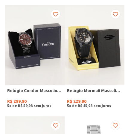
Relógio Condor Masculino PRETO
Relógio Mormaii Masculino PRETO
R$
299
,
90
R$
229
,
90
5
x de
R$
59
,
98
5
x de
R$
45
,
98