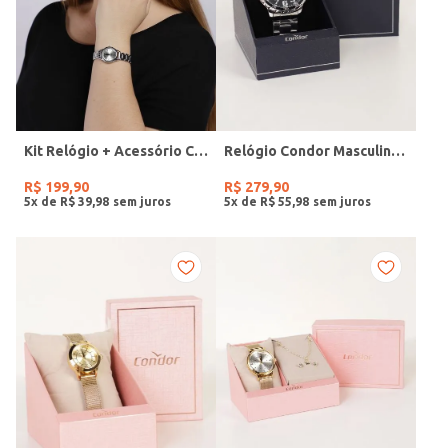
Kit Relógio + Acessório Condor Feminino PRATA
Relógio Condor Masculino PRATA
R$
199
,
90
R$
279
,
90
5
x de
R$
39
,
98
5
x de
R$
55
,
98