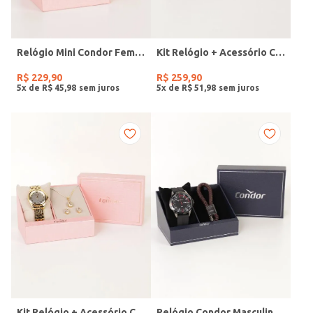
Relógio Mini Condor Feminino DOURADO
Kit Relógio + Acessório Condor Feminino DOURADO
R$
229
,
90
R$
259
,
90
5
x de
R$
45
,
98
5
x de
R$
51
,
98
Kit Relógio + Acessório Condor Feminino DOURADO
Relógio Condor Masculino PRETO