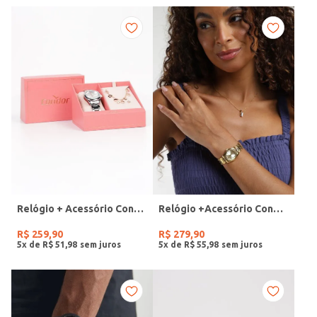
Relógio + Acessório Condor Feminino PRATA
Relógio +Acessório Condor Feminino DOURADO
R$
259
,
90
R$
279
,
90
5
x de
R$
51
,
98
5
x de
R$
55
,
98