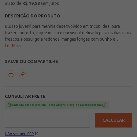
ou
5
x
de
R$
19,98
sem juros
DESCRIÇÃO DO PRODUTO
Blusão juvenil para menina desenvolvido em tricot, ideal para
trazer conforto, toque macio e um visual delicado para os dias mais
frescos. Possui gola redonda, mangas longas com punho e
acabamentos em pontos canelados, detalhes que favorecem um
Ler Mais
caimento agradável e deixam a peça ainda mais charmosa para
acompanhar a rotina. Os corações por toda a extensão valorizam o
SALVE OU COMPARTILHE
modelo com uma proposta meiga e cheia de personalidade,
perfeita para compor produções do dia a dia com suavidade e
estilo. Uma peça encantadora para deixar os looks juvenis mais
aconchegantes e cheios de delicadeza!\n\nTecido:
Tricot\nComposição: 52% viscose, 28% poliéster, 20% poliamida
CONSULTAR FRETE
Entrega em ate 24h em Porto Alegre e Regiao Metropolitana
CALCULAR
Não sei meu CEP