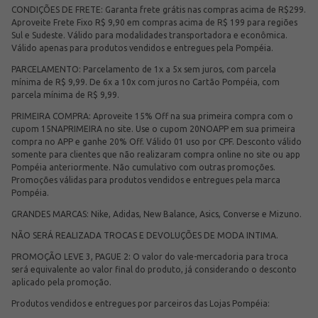
CONDIÇÕES DE FRETE: Garanta frete grátis nas compras acima de R$299.
Aproveite Frete Fixo R$ 9,90 em compras acima de R$ 199 para regiões
Sul e Sudeste. Válido para modalidades transportadora e econômica.
Válido apenas para produtos vendidos e entregues pela Pompéia.
PARCELAMENTO: Parcelamento de 1x a 5x sem juros, com parcela
mínima de R$ 9,99. De 6x a 10x com juros no Cartão Pompéia, com
parcela mínima de R$ 9,99.
PRIMEIRA COMPRA: Aproveite 15% Off na sua primeira compra com o
cupom 15NAPRIMEIRA no site. Use o cupom 20NOAPP em sua primeira
compra no APP e ganhe 20% Off. Válido 01 uso por CPF. Desconto válido
somente para clientes que não realizaram compra online no site ou app
Pompéia anteriormente. Não cumulativo com outras promoções.
Promoções válidas para produtos vendidos e entregues pela marca
Pompéia.
GRANDES MARCAS: Nike, Adidas, New Balance, Asics, Converse e Mizuno.
NÃO SERÁ REALIZADA TROCAS E DEVOLUÇÕES DE MODA INTIMA.
PROMOÇÃO LEVE 3, PAGUE 2: O valor do vale-mercadoria para troca
será equivalente ao valor final do produto, já considerando o desconto
aplicado pela promoção.
Produtos vendidos e entregues por parceiros das Lojas Pompéia: