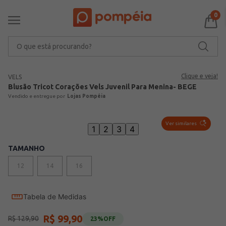
0
O que está procurando?
Clique e veja!
VELS
Blusão Tricot Corações Vels Juvenil Para Menina- BEGE
Lojas Pompéia
Ver similares
1
2
3
4
TAMANHO
12
14
16
Tabela de Medidas
R$
99
,
90
R$
129
,
90
23%
OFF