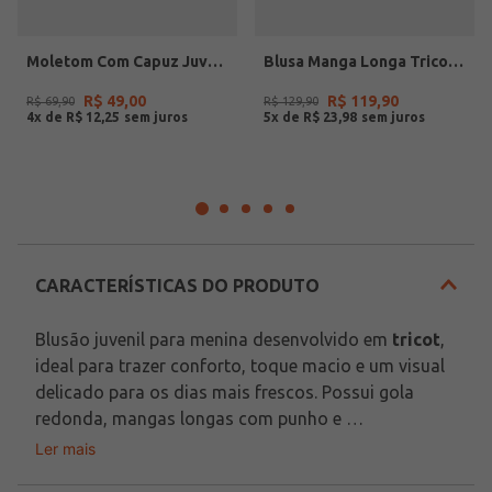
Moletom Com Capuz Juvenil Para Menino - MARROM
Blusa Manga Longa Tricot Juvenil Para Menina - ROSA
R$
49
,
00
R$
119
,
90
R$
69
,
90
R$
129
,
90
4
x de
R$
12
,
25
5
x de
R$
23
,
98
CARACTERÍSTICAS DO PRODUTO
Blusão juvenil para menina desenvolvido em 
tricot
, 
ideal para trazer conforto, toque macio e um visual 
delicado para os dias mais frescos. Possui gola 
redonda, mangas longas com punho e 
acabamentos em pontos canelados, detalhes que 
Ler mais
Tecido: Tricot
favorecem um caimento agradável e deixam a peça 
Composição: 52% viscose, 28% poliéster, 20% 