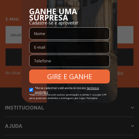
Manga
Longa
Feminino
Masculino
Gola
Gola Redonda
E-MAIL
Tecido
Tricot
E-
mail
Cores
Bege
Ao clicar em "Cadastrar" você aceita os
Termos de Uso da Pompéia
INSTITUCIONAL
AJUDA