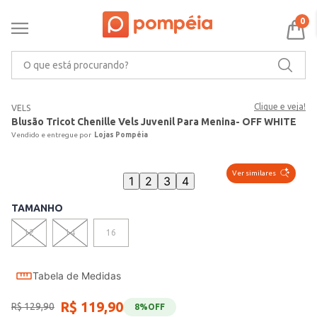
0
O que está procurando?
Clique e veja!
VELS
Blusão Tricot Chenille Vels Juvenil Para Menina- OFF WHITE
Lojas Pompéia
Ver similares
1
2
3
4
TAMANHO
12
14
16
Tabela de Medidas
R$
119
,
90
R$
129
,
90
8%
OFF