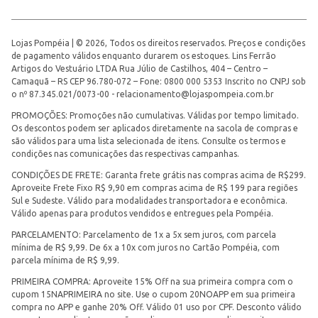
Lojas Pompéia | © 2026, Todos os direitos reservados. Preços e condições
de pagamento válidos enquanto durarem os estoques. Lins Ferrão
Artigos do Vestuário LTDA Rua Júlio de Castilhos, 404 – Centro –
Camaquã – RS CEP 96.780-072 – Fone: 0800 000 5353 Inscrito no CNPJ sob
o nº 87.345.021/0073-00 -
relacionamento@lojaspompeia.com.br
PROMOÇÕES: Promoções não cumulativas. Válidas por tempo limitado.
Os descontos podem ser aplicados diretamente na sacola de compras e
são válidos para uma lista selecionada de itens. Consulte os termos e
condições nas comunicações das respectivas campanhas.
CONDIÇÕES DE FRETE: Garanta frete grátis nas compras acima de R$299.
Aproveite Frete Fixo R$ 9,90 em compras acima de R$ 199 para regiões
Sul e Sudeste. Válido para modalidades transportadora e econômica.
Válido apenas para produtos vendidos e entregues pela Pompéia.
PARCELAMENTO: Parcelamento de 1x a 5x sem juros, com parcela
mínima de R$ 9,99. De 6x a 10x com juros no Cartão Pompéia, com
parcela mínima de R$ 9,99.
PRIMEIRA COMPRA: Aproveite 15% Off na sua primeira compra com o
cupom 15NAPRIMEIRA no site. Use o cupom 20NOAPP em sua primeira
compra no APP e ganhe 20% Off. Válido 01 uso por CPF. Desconto válido