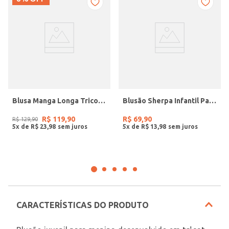
Blusa Manga Longa Tricot Juvenil Para Menina - ROSA
Blusão Sherpa Infantil Para Menina - OFF WHITE
R$
119
,
90
R$
69
,
90
R$
129
,
90
5
x de
R$
23
,
98
5
x de
R$
13
,
98
CARACTERÍSTICAS DO PRODUTO