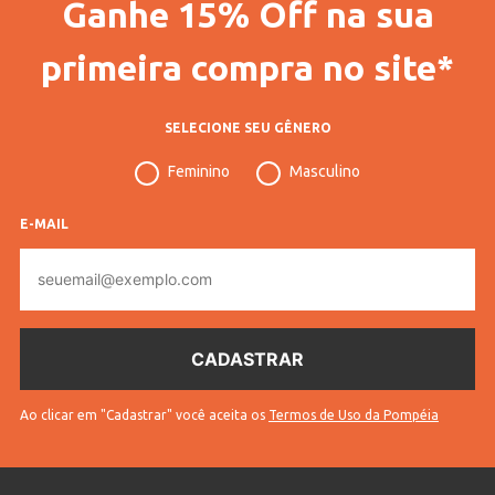
Ganhe 15% Off na sua
Código Completo
10308506642001
Gênero
Feminino
primeira compra no site*
Idade
Juvenil
SELECIONE SEU GÊNERO
Manga
Longa
Feminino
Masculino
Tecido
Tricot
Cores
Off White
E-MAIL
E-
mail
Ao clicar em "Cadastrar" você aceita os
Termos de Uso da Pompéia