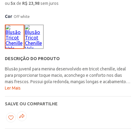
ou
5
x
de
R$
23,98
sem juros
Cor
Off white
DESCRIÇÃO DO PRODUTO
Blusão juvenil para menina desenvolvido em tricot chenille, ideal
para proporcionar toque macio, aconchego e conforto nos dias
mais frescos. Possui gola redonda, mangas longas e acabamentos
em pontos canelados, detalhes que favorecem um caimento
Ler Mais
agradável e deixam a peça ainda mais versátil para acompanhar a
rotina. Seu visual moderno combina facilmente com diferentes
SALVE OU COMPARTILHE
propostas para o dia a dia, trazendo praticidade e charme para as
produções juvenis. Uma peça acolhedora para compor looks cheios
de conforto e delicadeza!\n\nTecido: Tricot chenille\nComposição:
100% poliéster