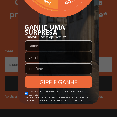
Ganhe 15% Off na sua
Idade
Juvenil
primeira compra no site*
Manga
Curta
SELECIONE SEU GÊNERO
Gola
Gola Redonda
Feminino
Masculino
Tecido
Viscolycra
Cores
Off White
E-MAIL
E-
mail
Ao clicar em "Cadastrar" você aceita os
Termos de Uso da Pompéia