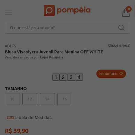
0
O que está procurando?
Clique e veja!
ADLES
Blusa Viscolycra Juvenil Para Menina OFF WHITE
Lojas Pompéia
Ver similares
1
2
3
4
TAMANHO
10
12
14
16
Tabela de Medidas
R$
39
,
90