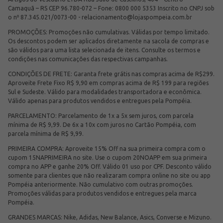
Camaquã – RS CEP 96.780-072 – Fone: 0800 000 5353 Inscrito no CNPJ sob
o nº 87.345.021/0073-00 -
relacionamento@lojaspompeia.com.br
PROMOÇÕES: Promoções não cumulativas. Válidas por tempo limitado.
Os descontos podem ser aplicados diretamente na sacola de compras e
são válidos para uma lista selecionada de itens. Consulte os termos e
condições nas comunicações das respectivas campanhas.
CONDIÇÕES DE FRETE: Garanta frete grátis nas compras acima de R$299.
Aproveite Frete Fixo R$ 9,90 em compras acima de R$ 199 para regiões
Sul e Sudeste. Válido para modalidades transportadora e econômica.
Válido apenas para produtos vendidos e entregues pela Pompéia.
PARCELAMENTO: Parcelamento de 1x a 5x sem juros, com parcela
mínima de R$ 9,99. De 6x a 10x com juros no Cartão Pompéia, com
parcela mínima de R$ 9,99.
PRIMEIRA COMPRA: Aproveite 15% Off na sua primeira compra com o
cupom 15NAPRIMEIRA no site. Use o cupom 20NOAPP em sua primeira
compra no APP e ganhe 20% Off. Válido 01 uso por CPF. Desconto válido
somente para clientes que não realizaram compra online no site ou app
Pompéia anteriormente. Não cumulativo com outras promoções.
Promoções válidas para produtos vendidos e entregues pela marca
Pompéia.
GRANDES MARCAS: Nike, Adidas, New Balance, Asics, Converse e Mizuno.