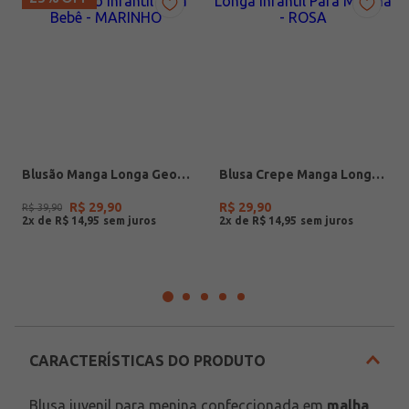
Blusão Manga Longa Geométrico Infantil Para Bebê - MARINHO
Blusa Crepe Manga Longa Infantil Para Menina - ROSA
R$
29
,
90
R$
29
,
90
R$
39
,
90
2
x de
R$
14
,
95
2
x de
R$
14
,
95
CARACTERÍSTICAS DO PRODUTO
Blusa juvenil para menina confeccionada em 
malha