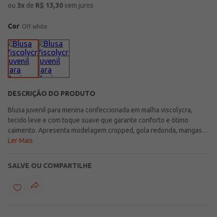
ou
3
x
de
R$
13,30
sem juros
Cor
Off white
DESCRIÇÃO DO PRODUTO
Blusa juvenil para menina confeccionada em malha viscolycra,
tecido leve e com toque suave que garante conforto e ótimo
caimento. Apresenta modelagem cropped, gola redonda, mangas
curtas e barra com acabamento simples, compondo um visual
Ler Mais
moderno e versátil. O diferencial fica por conta da estampa frontal
com tema boho chic, que traz um toque descolado e cheio de
SALVE OU COMPARTILHE
personalidade. Perfeita para compor looks estilosos e confortáveis
para o dia a dia!\n\nTecido: Malha\nComposição: 96% viscose, 04%
elastano