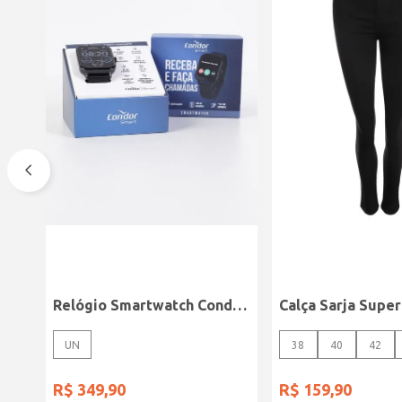
Relógio Smartwatch Condor PRETO
UN
38
40
42
R$
349
,
90
R$
159
,
90