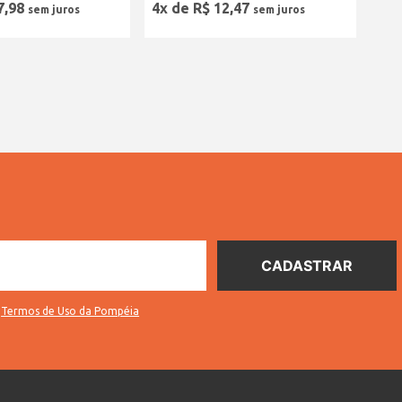
7
,
98
4
x de
R$
12
,
47
s
Termos de Uso da Pompéia