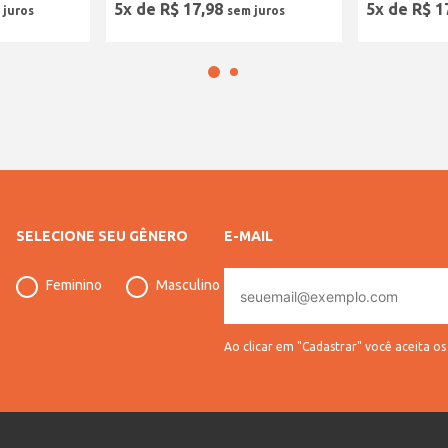
5
x de
R$
17
,
98
5
x de
R$
1
SELECIONE SEU GÊNERO
E-MAIL
E-
Feminino
Masculino
mail
Ao clicar em "Cadastrar" você aceita o