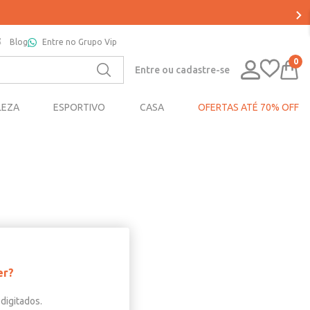
Blog
Entre no Grupo Vip
0
Entre ou cadastre-se
LEZA
ESPORTIVO
CASA
OFERTAS ATÉ 70% OFF
er?
digitados.