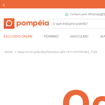
Compre pelo Whatsapp
O que está procurando?
EXCLUSIVO ONLINE
FEMININO
MASCULINO
JE
blusa-tricot-gola-alta-feminina-cafe-10113307090402_7168
Oo