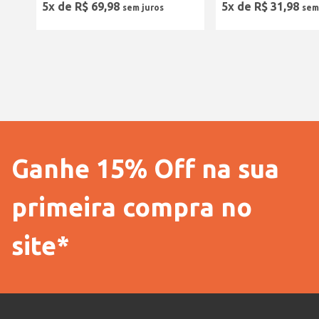
5
x de
R$
69
,
98
5
x de
R$
31
,
98
Ganhe 15% Off na sua
primeira compra no
site*