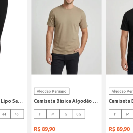
Algodão Peruano
Algodão Pe
Calça Sarja Super Lipo Sawary Feminina Preto
Camiseta Básica Algodão Peruano Elétron Masculina CAQUI
44
46
48
P
M
G
GG
P
M
R$
89
,
90
R$
89
,
90