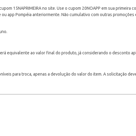
cupom 15NAPRIMEIRA no site. Use o cupom 20NOAPP em sua primeira com
ite ou app Pompéia anteriormente. Não cumulativo com outras promoções
uno.
á equivalente ao valor final do produto, já considerando o desconto ap
veis para troca, apenas a devolução do valor do item. A solicitação deve s