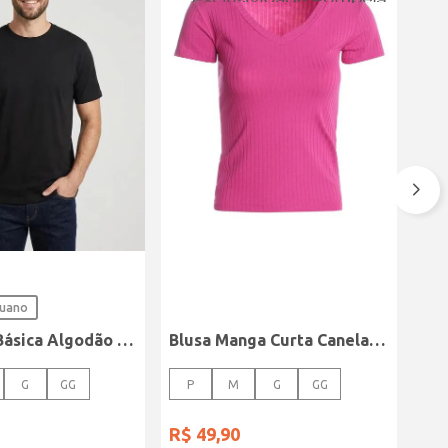
ruano
Camiseta Básica Algodão Peruano Elétron Masculina PRETO
Blusa Manga Curta Canelada Autentique Feminina Rosa
G
GG
P
M
G
GG
R$
49
,
90