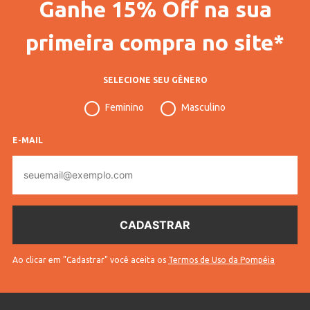
Ganhe 15% Off na sua
Gênero
Masculino
Idade
Infantil
primeira compra no site*
Tecido
Tricot
SELECIONE SEU GÊNERO
Cores
Azul
Feminino
Masculino
E-MAIL
E-
mail
Ao clicar em "Cadastrar" você aceita os
Termos de Uso da Pompéia