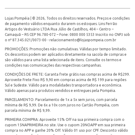
Lojas Pompéia | © 2026, Todos os direitos reservados. Preços e condições
de pagamento válidos enquanto durarem os estoques. Lins Ferrão
Artigos do Vestuário LTDA Rua Júlio de Castilhos, 404 – Centro –
Camaquã – RS CEP 96.780-072 – Fone: 0800 000 5353 Inscrito no CNPJ sob
o nº 87.345.021/0073-00 -
relacionamento@lojaspompeia.com.br
PROMOÇÕES: Promoções não cumulativas. Válidas por tempo limitado.
Os descontos podem ser aplicados diretamente na sacola de compras e
são válidos para uma lista selecionada de itens. Consulte os termos e
condições nas comunicações das respectivas campanhas.
CONDIÇÕES DE FRETE: Garanta frete grátis nas compras acima de R$299.
Aproveite Frete Fixo R$ 9,90 em compras acima de R$ 199 para regiões
Sul e Sudeste. Válido para modalidades transportadora e econômica.
Válido apenas para produtos vendidos e entregues pela Pompéia.
PARCELAMENTO: Parcelamento de 1x a 5x sem juros, com parcela
mínima de R$ 9,99. De 6x a 10x com juros no Cartão Pompéia, com
parcela mínima de R$ 9,99.
PRIMEIRA COMPRA: Aproveite 15% Off na sua primeira compra com o
cupom 15NAPRIMEIRA no site. Use o cupom 20NOAPP em sua primeira
compra no APP e ganhe 20% Off. Válido 01 uso por CPF. Desconto válido