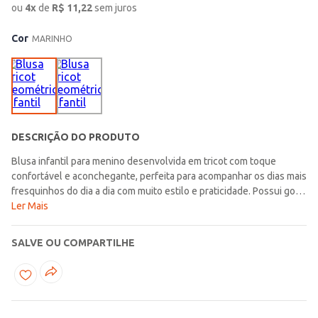
ou
4
x
de
R$
11,22
sem juros
Cor
MARINHO
DESCRIÇÃO DO PRODUTO
Blusa infantil para menino desenvolvida em tricot com toque
confortável e aconchegante, perfeita para acompanhar os dias mais
fresquinhos do dia a dia com muito estilo e praticidade. Possui gola
redonda, mangas longas e acabamentos em pontos canelados que
Ler Mais
garantem um caimento confortável e liberdade de movimentos
durante o uso. O diferencial fica por conta da estampa geométrica
SALVE OU COMPARTILHE
na parte frontal, trazendo um visual moderno e cheio de
personalidade para a peça. Uma opção confortável e estilosa, ideal
para complementar os looks infantis com muito charme e
modernidade!\n\nTecido: Tricot\nComposição: 100% acrílico