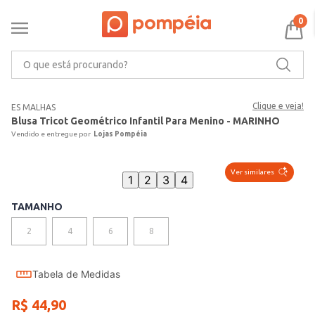
0
O que está procurando?
Clique e veja!
ES MALHAS
Blusa Tricot Geométrico Infantil Para Menino - MARINHO
Lojas Pompéia
Ver similares
1
2
3
4
TAMANHO
2
4
6
8
Tabela de Medidas
R$
44
,
90