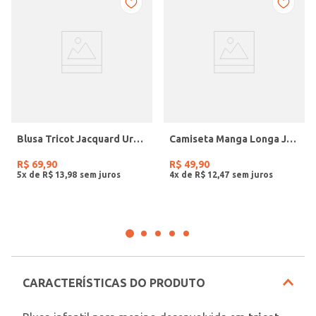
Blusa Tricot Jacquard Urso Infantil Para Menina - ROSE
Camiseta Manga Longa Juvenil Para Menino - VERDE
R$
69
,
90
R$
49
,
90
5
x de
R$
13
,
98
4
x de
R$
12
,
47
CARACTERÍSTICAS DO PRODUTO