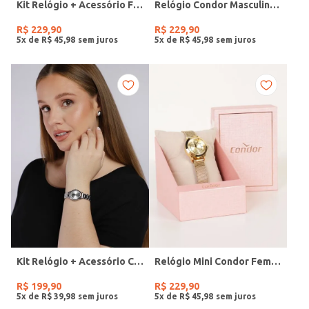
Kit Relógio + Acessório Feminino DOURADO
Relógio Condor Masculino PRATA
R$
229
,
90
R$
229
,
90
5
x de
R$
45
,
98
5
x de
R$
45
,
98
Kit Relógio + Acessório Condor Feminino PRATA
Relógio Mini Condor Feminino DOURADO
R$
199
,
90
R$
229
,
90
5
x de
R$
39
,
98
5
x de
R$
45
,
98