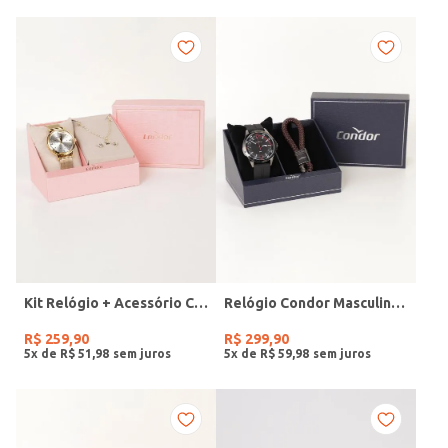
Kit Relógio + Acessório Condor Feminino DOURADO
Relógio Condor Masculino PRETO
R$
259
,
90
R$
299
,
90
5
x de
R$
51
,
98
5
x de
R$
59
,
98