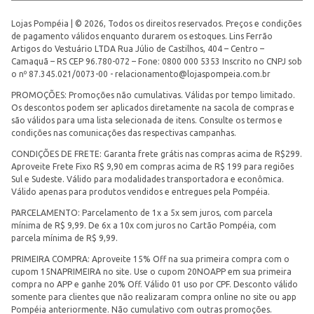
Lojas Pompéia | © 2026, Todos os direitos reservados. Preços e condições
de pagamento válidos enquanto durarem os estoques. Lins Ferrão
Artigos do Vestuário LTDA Rua Júlio de Castilhos, 404 – Centro –
Camaquã – RS CEP 96.780-072 – Fone: 0800 000 5353 Inscrito no CNPJ sob
o nº 87.345.021/0073-00 -
relacionamento@lojaspompeia.com.br
PROMOÇÕES: Promoções não cumulativas. Válidas por tempo limitado.
Os descontos podem ser aplicados diretamente na sacola de compras e
são válidos para uma lista selecionada de itens. Consulte os termos e
condições nas comunicações das respectivas campanhas.
CONDIÇÕES DE FRETE: Garanta frete grátis nas compras acima de R$299.
Aproveite Frete Fixo R$ 9,90 em compras acima de R$ 199 para regiões
Sul e Sudeste. Válido para modalidades transportadora e econômica.
Válido apenas para produtos vendidos e entregues pela Pompéia.
PARCELAMENTO: Parcelamento de 1x a 5x sem juros, com parcela
mínima de R$ 9,99. De 6x a 10x com juros no Cartão Pompéia, com
parcela mínima de R$ 9,99.
PRIMEIRA COMPRA: Aproveite 15% Off na sua primeira compra com o
cupom 15NAPRIMEIRA no site. Use o cupom 20NOAPP em sua primeira
compra no APP e ganhe 20% Off. Válido 01 uso por CPF. Desconto válido
somente para clientes que não realizaram compra online no site ou app
Pompéia anteriormente. Não cumulativo com outras promoções.