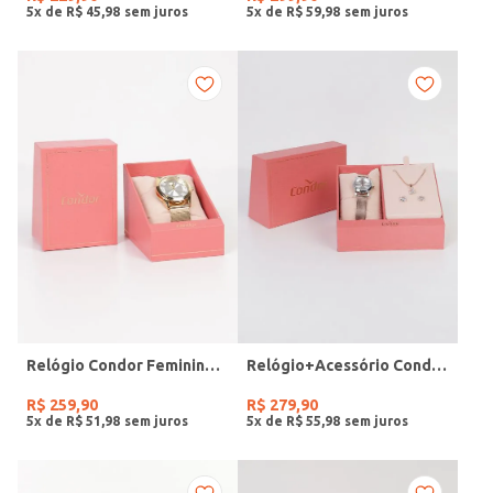
5
x de
R$
45
,
98
5
x de
R$
59
,
98
Relógio Condor Feminino DOURADO
Relógio+Acessório Condor Feminino ROSE
R$
259
,
90
R$
279
,
90
5
x de
R$
51
,
98
5
x de
R$
55
,
98