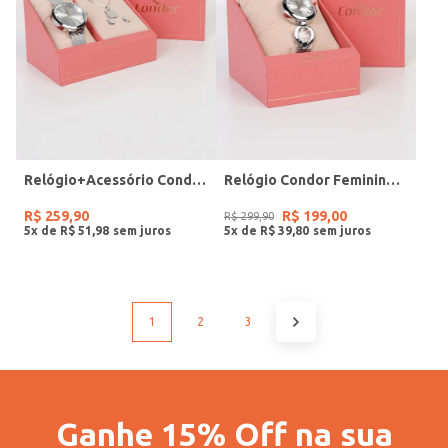
Relógio+Acessório Condor Feminino PRATA
Relógio Condor Feminino PRATA
R$
259
,
90
R$
199
,
00
R$
299
,
90
5
x de
R$
51
,
98
5
x de
R$
39
,
80
1
2
3
Ganhe 15% Off na sua