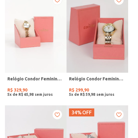
Relógio Condor Feminino DOURADO
Relógio Condor Feminino DOURADO
R$
329
,
90
R$
299
,
90
5
x de
R$
65
,
98
5
x de
R$
59
,
98
34%
OFF