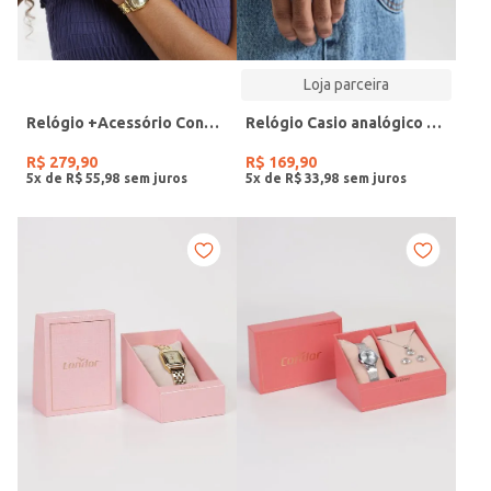
Loja parceira
Relógio +Acessório Condor Feminino DOURADO
Relógio Casio analógico MW-240-4BVDF-SC
R$
279
,
90
R$
169
,
90
5
x de
R$
55
,
98
5
x de
R$
33
,
98