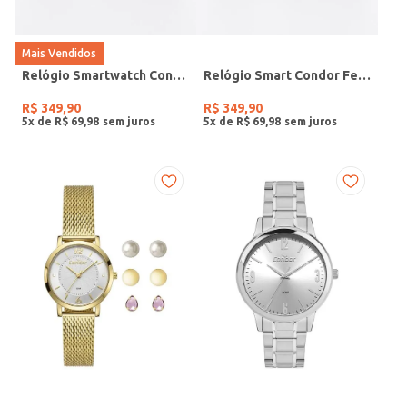
Mais Vendidos
Relógio Smartwatch Condor PRETO
Relógio Smart Condor Feminino ROSE
R$
349
,
90
R$
349
,
90
5
x de
R$
69
,
98
5
x de
R$
69
,
98