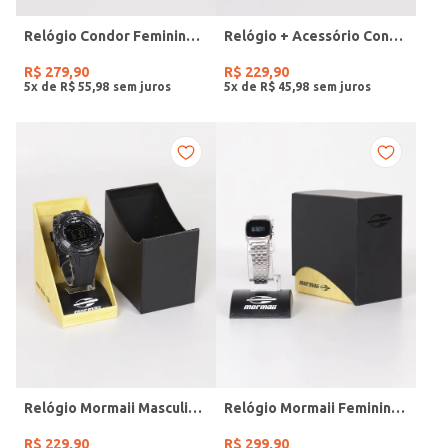
Relógio Condor Feminino DOURADO
Relógio + Acessório Condor Feminino PRATA
R$
279
,
90
R$
229
,
90
5
x de
R$
55
,
98
5
x de
R$
45
,
98
Relógio Mormaii Masculino PRETO
Relógio Mormaii Feminino PRATA
R$
229
,
90
R$
299
,
90