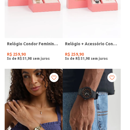
Relógio Condor Feminino DOURADO
Relógio + Acessório Condor Feminino PRATA
R$
259
,
90
R$
259
,
90
5
x de
R$
51
,
98
5
x de
R$
51
,
98