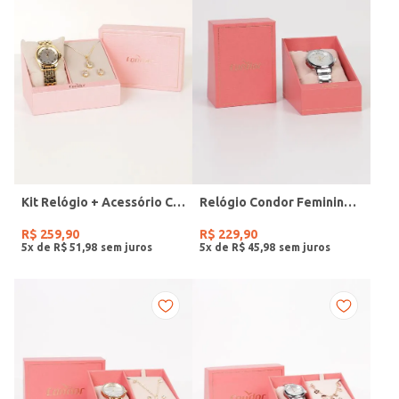
Kit Relógio + Acessório Condor Feminino DOURADO
Relógio Condor Feminino PRATA
R$
259
,
90
R$
229
,
90
5
x de
R$
51
,
98
5
x de
R$
45
,
98